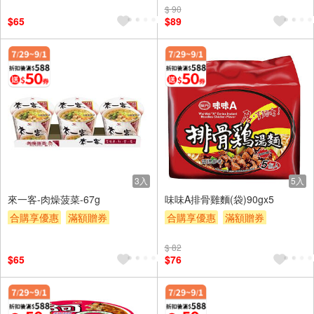
$ 90
$65
$89
3入
5入
來一客-肉燥菠菜-67g
味味A排骨雞麵(袋)90gx5
合購享優惠
滿額贈券
合購享優惠
滿額贈券
贈$200
贈$200
$ 82
$65
$76