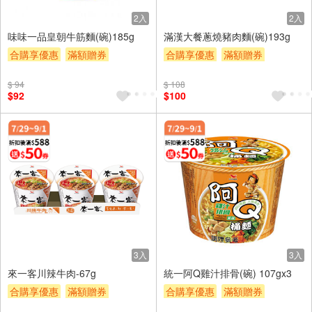
2入
2入
味味一品皇朝牛筋麵(碗)185g
滿漢大餐蔥燒豬肉麵(碗)193g
合購享優惠
滿額贈券
合購享優惠
滿額贈券
贈$200
贈$200
$ 94
$ 108
$92
$100
3入
3入
來一客川辣牛肉-67g
統一阿Q雞汁排骨(碗) 107gx3
合購享優惠
滿額贈券
合購享優惠
滿額贈券
贈$200
贈$200