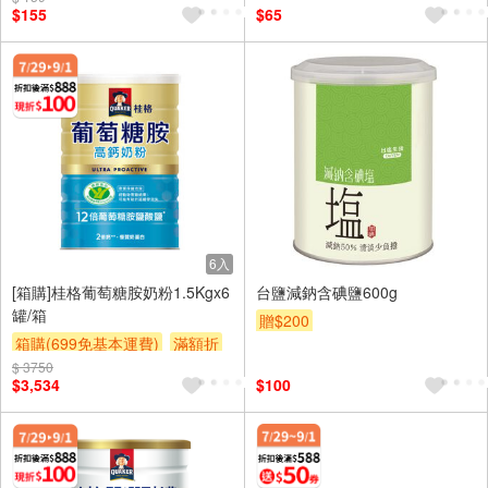
$155
$65
6入
[箱購]桂格葡萄糖胺奶粉1.5Kgx6
台鹽減鈉含碘鹽600g
罐/箱
贈$200
箱購(699免基本運費)
滿額折
$ 3750
贈$200
$3,534
$100