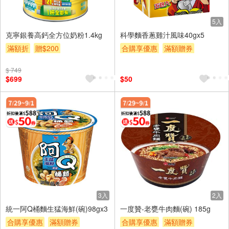
5入
克寧銀養高鈣全方位奶粉1.4kg
科學麵香蔥雞汁風味40gx5
滿額折
贈$200
合購享優惠
滿額贈券
贈$200
$ 749
$699
$50
3入
2入
統一阿Q桶麵生猛海鮮(碗)98gx3
一度贊-老甕牛肉麵(碗) 185g
合購享優惠
滿額贈券
合購享優惠
滿額贈券