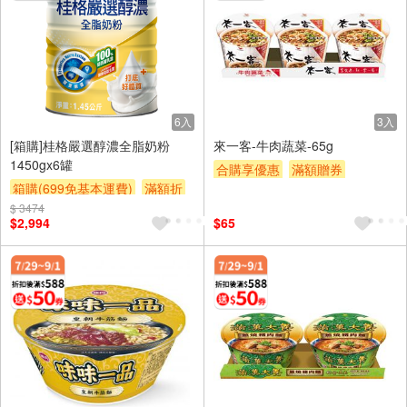
6入
3入
[箱購]桂格嚴選醇濃全脂奶粉
來一客-牛肉蔬菜-65g
1450gx6罐
合購享優惠
滿額贈券
箱購(699免基本運費)
滿額折
贈$200
$ 3474
贈$200
$2,994
$65