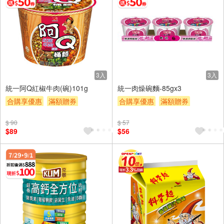
3入
3入
統一阿Q紅椒牛肉(碗)101g
統一肉燥碗麵-85gx3
合購享優惠
滿額贈券
合購享優惠
滿額贈券
贈$200
贈$200
$ 90
$ 57
$89
$56