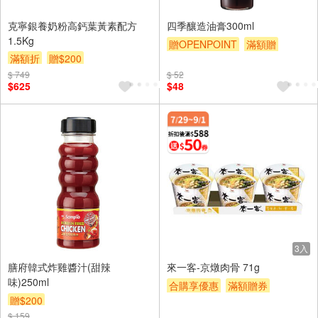
克寧銀養奶粉高鈣葉黃素配方
四季釀造油膏300ml
1.5Kg
贈OPENPOINT
滿額贈
滿額折
贈$200
贈$200
$ 749
$ 52
$625
$48
3入
膳府韓式炸雞醬汁(甜辣
來一客-京燉肉骨 71g
味)250ml
合購享優惠
滿額贈券
贈$200
贈$200
$ 159