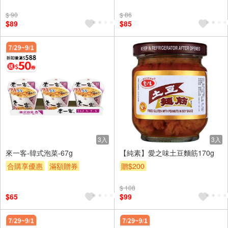
贈$200
贈$200
$ 90
$ 86
$89
$85
3入
3入
來一客-韓式泡菜-67g
【純素】愛之味土豆麵筋170g
合購享優惠
滿額贈券
贈$200
贈$200
$ 108
$65
$99