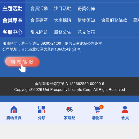
詐騙網頁！請小心！
主題活動
會員活動
注目活動
得獎公佈
會員專區
會員專區
大宗採購
購物須知
會員服務條款
隱
客服中心
常見問題
服務公告
意見信箱
服務時間：
週一至週日 09:00-21:00，例假日依網站公告為主
公司地址：
台北市北投區大業路136號5樓 (台灣)
食品業者登錄字號 A-122662550-00000-6
Copyright©2026 Uni-Prosperity Lifestyle Corp. All Right Reserved
0
購物首頁
分類
家速配
購物車
會員