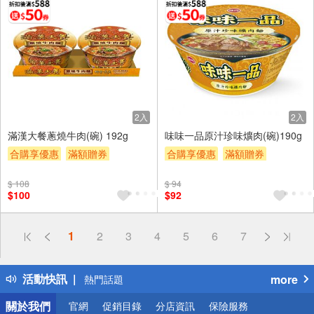
2入
2入
滿漢大餐蔥燒牛肉(碗) 192g
味味一品原汁珍味爌肉(碗)190g
合購享優惠
滿額贈券
合購享優惠
滿額贈券
贈$200
贈$200
$ 108
$ 94
$100
$92
偏遠地區配送
1
2
3
4
5
6
7
詐騙網頁！請小心！
得獎公告
活動快訊
more
熱門話題
銀行優惠
關於我們
官網
促銷目錄
分店資訊
保險服務
偏遠地區配送