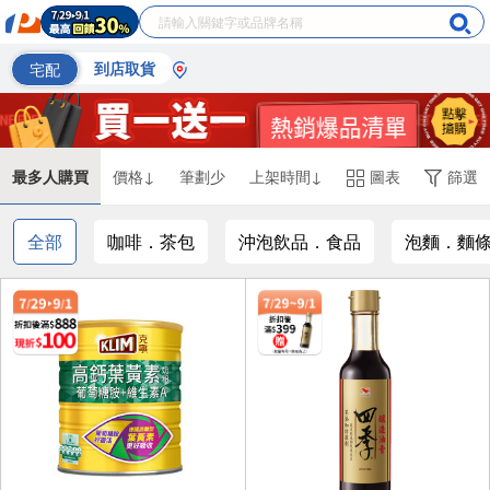
宅配
到店取貨
最多人購買
價格↓
筆劃少
上架時間↓
圖表
篩選
全部
咖啡．茶包
沖泡飲品．食品
泡麵．麵