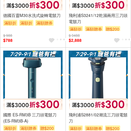
德國百靈M30水洗式旋轉電鬍刀
飛利浦S3241/12乾濕兩用三刀頭
電鬍刀
滿額折
滿額折
滿額贈券
滿額折
滿額贈券
贈$200
贈$200
$ 988
$ 3488
$788
$2,888
國際 ES-RM3B 三刀頭電鬍刀
飛利浦S2881/02潮流三刀頭電鬍
(ES-RM3B-A)
刀
滿額折
滿額贈券
贈$200
滿額折
滿額贈券
贈$200