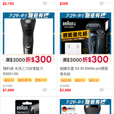
$2,760
$399
報價為主)
滿額折
滿額贈券
飛利浦 水洗三刀頭電鬍刀
德國百靈 53-A12000s pro體面
X3051/00
進化組
滿額折
滿額贈券
贈$200
滿額贈
滿額折
滿額折
$ 2388
$ 6888
滿額贈券
贈$200
$1,888
$3,988