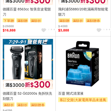
德國百靈 8563cc 智美音波電鬍
飛利浦S5880/20乾濕兩用智能電
刀
鬍刀
下單贈
滿額贈
滿額折
滿額贈
滿額折
滿額贈券
$ 26888
滿額折
滿額贈券
贈$200
$ 4388
贈$200
$16,888
$3,888
德國百靈 52-G02000s 免拆快洗
百靈 閘式清潔液
刮鬍刀
客訂交貨(大家電商單品未達萬
滿額折
滿額折
滿額贈券
元需加收$300-500,部分安裝跨
區費另計,實際收費以專人聯絡
$ 4788
贈$200