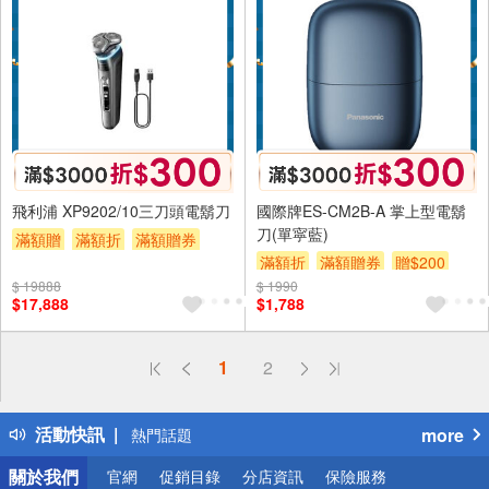
飛利浦 XP9202/10三刀頭電鬍刀
國際牌ES-CM2B-A 掌上型電鬍
刀(單寜藍)
滿額贈
滿額折
滿額贈券
滿額折
滿額贈券
贈$200
贈$200
$ 19888
$ 1990
$17,888
$1,788
偏遠地區配送
1
2
詐騙網頁！請小心！
得獎公告
活動快訊
more
熱門話題
銀行優惠
關於我們
官網
促銷目錄
分店資訊
保險服務
偏遠地區配送