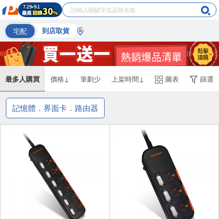
宅配
到店取貨
最多人購買
價格↓
筆劃少
上架時間↓
圖表
篩選
記憶體．界面卡．路由器