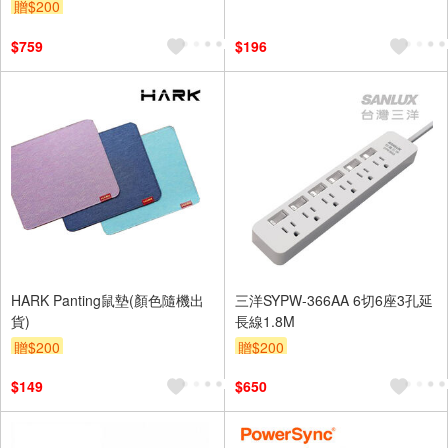
贈$200
$759
$196
HARK Panting鼠墊(顏色隨機出
三洋SYPW-366AA 6切6座3孔延
貨)
長線1.8M
贈$200
贈$200
$149
$650