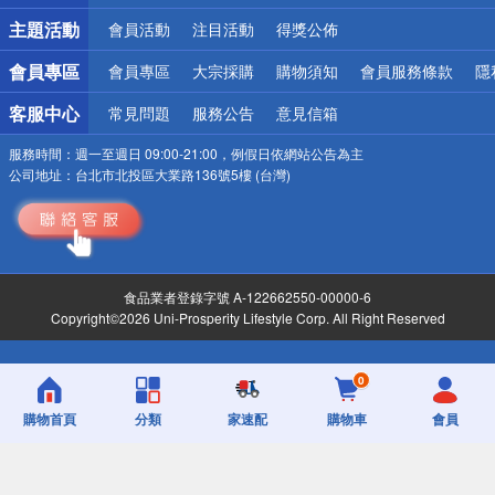
詐騙網頁！請小心！
主題活動
會員活動
注目活動
得獎公佈
會員專區
會員專區
大宗採購
購物須知
會員服務條款
隱
客服中心
常見問題
服務公告
意見信箱
服務時間：
週一至週日 09:00-21:00，例假日依網站公告為主
公司地址：
台北市北投區大業路136號5樓 (台灣)
食品業者登錄字號 A-122662550-00000-6
Copyright©2026 Uni-Prosperity Lifestyle Corp. All Right Reserved
0
購物首頁
分類
家速配
購物車
會員