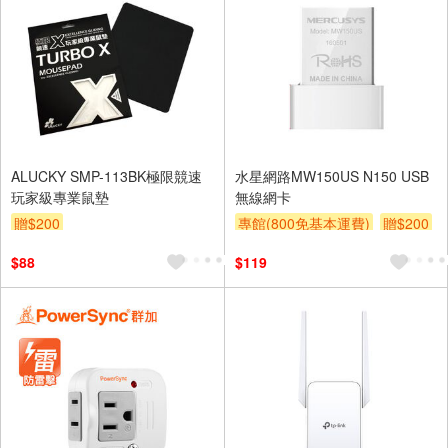
ALUCKY SMP-113BK極限競速
水星網路MW150US N150 USB
玩家級專業鼠墊
無線網卡
贈$200
專館(800免基本運費)
贈$200
$88
$119