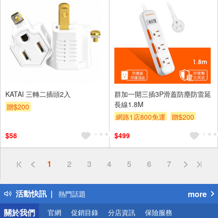
KATAI 三轉二插頭2入
群加一開三插3P滑蓋防塵防雷延
長線1.8M
贈$200
網路1店800免運
贈$200
$58
$499
偏遠地區配送
1
2
3
4
5
6
7
詐騙網頁！請小心！
得獎公告
活動快訊
more
熱門話題
銀行優惠
關於我們
官網
促銷目錄
分店資訊
保險服務
偏遠地區配送