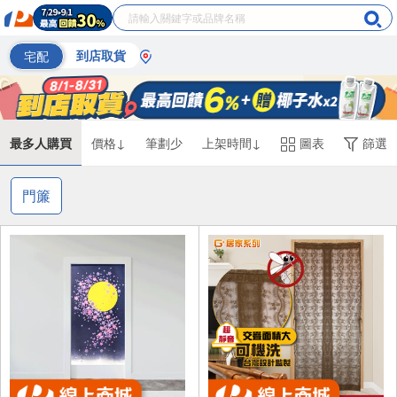
宅配
到店取貨
最多人購買
價格↓
筆劃少
上架時間↓
圖表
篩選
門簾