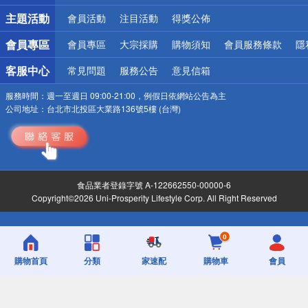
詐騙網頁！請小心！
主題活動
會員活動
注目活動
得獎公佈
會員專區
會員專區
大宗採購
購物須知
會員服務條款
隱
客服中心
常見問題
服務公告
意見信箱
服務時間：
週一至週日 09:00-21:00，例假日依網站公告為主
公司地址：
台北市北投區大業路136號5樓 (台灣)
食品業者登錄字號 A-122662550-00000-6
Copyright©2026 Uni-Prosperity Lifestyle Corp. All Right Reserved
0
購物首頁
分類
家速配
購物車
會員