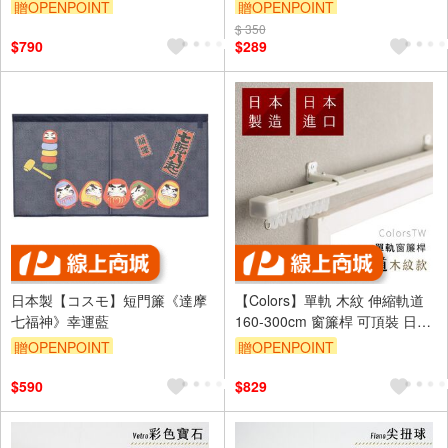
贈OPENPOINT
贈OPENPOINT
$ 350
$790
$289
日本製【コスモ】短門簾《達摩
【Colors】單軌 木紋 伸縮軌道
七福神》幸運藍
160-300cm 窗簾桿 可頂裝 日本
製 日本進口 門簾 滑順 好拉 簡單
贈OPENPOINT
贈OPENPOINT
DIY 裝潢
$590
$829