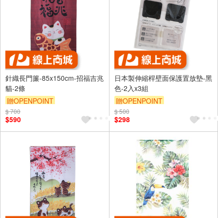
針織長門簾-85x150cm-招福吉兆
日本製伸縮桿壁面保護置放墊-黑
貓-2條
色-2入x3組
贈OPENPOINT
贈OPENPOINT
$ 700
$ 500
$590
$298