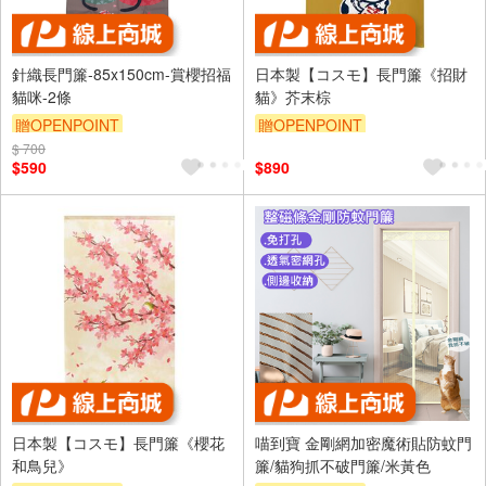
針織長門簾-85x150cm-賞櫻招福
日本製【コスモ】長門簾《招財
貓咪-2條
貓》芥末棕
贈OPENPOINT
贈OPENPOINT
$ 700
$590
$890
日本製【コスモ】長門簾《櫻花
喵到寶 金剛網加密魔術貼防蚊門
和鳥兒》
簾/貓狗抓不破門簾/米黃色