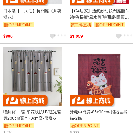
日本製【コスモ】長門簾《月夜
【G+居家】透氣紗防蚊門簾贈伸
櫻花》
縮桿(長簾/風水簾/雙開簾/阻隔
簾/夏季防蟲門簾/加密網紗門簾/
贈OPENPOINT
第二件五折
贈OPENPOINT
靜音門簾)
$890
$1,059
喵到寶 一窗 印花版抗UV遮光窗
針織中門簾-85x90cm-招福吉兆
簾200cm寬*170cm高-吊燈灰
貓-2條
贈OPENPOINT
贈OPENPOINT
$ 790
$ 600