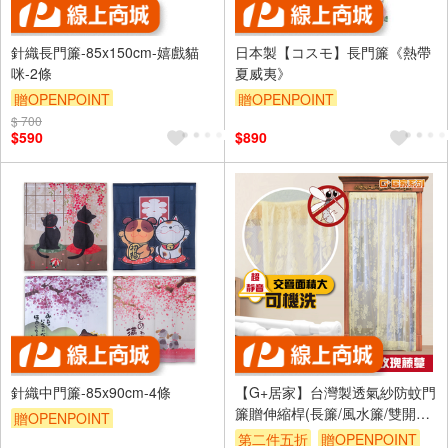
針織長門簾-85x150cm-嬉戲貓
日本製【コスモ】長門簾《熱帶
咪-2條
夏威夷》
贈OPENPOINT
贈OPENPOINT
$ 700
$590
$890
針織中門簾-85x90cm-4條
【G+居家】台灣製透氣紗防蚊門
簾贈伸縮桿(長簾/風水簾/雙開簾/
贈OPENPOINT
阻隔簾/夏季防蟲門簾/加密網紗
第二件五折
贈OPENPOINT