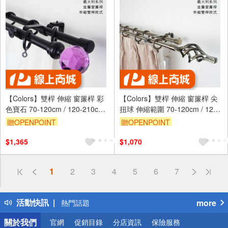
【Colors】雙桿 伸縮 窗簾桿 彩
【Colors】雙桿 伸縮 窗簾桿 尖
色寶石 70-120cm / 120-210cm
扭球 伸縮範圍 70-120cm / 120-
義大利系列
210cm 古典系列 金屬桿 造型桿
贈OPENPOINT
贈OPENPOINT
裝飾 桿子
$1,365
$1,070
偏遠地區配送
1
2
3
4
5
6
7
詐騙網頁！請小心！
得獎公告
活動快訊
more
熱門話題
銀行優惠
關於我們
官網
促銷目錄
分店資訊
保險服務
偏遠地區配送