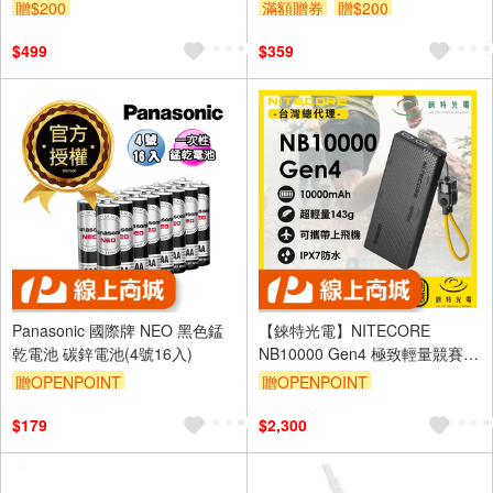
贈$200
滿額贈券
贈$200
$499
$359
Panasonic 國際牌 NEO 黑色錳
【錸特光電】NITECORE
乾電池 碳鋅電池(4號16入)
NB10000 Gen4 極致輕量競賽級
行動電源
贈OPENPOINT
贈OPENPOINT
$179
$2,300