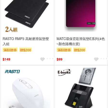
RASTO RMP3 高耐磨滑鼠墊雙
MATC環保霓彩滑鼠墊E系列(4色
入組
~顏色隨機出貨)
滿額贈券
贈$200
滿額贈券
贈$200
$149
$99