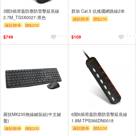
3開3插滑蓋防塵防雷擊延長線
群加 Cat.5 抗搖擺網路線2米
2.7M_TS3X0027-黑色
滿額贈券
贈$200
滿額贈券
贈$200
$749
$109
羅技MK235無線鍵鼠組(中文鍵
6開6插滑蓋防塵防雷擊延長線
盤)
1.8M-TPS366DN0018
滿額贈券
贈$200
滿額贈券
贈$200