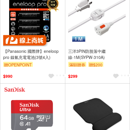
【Panasonic 國際牌】eneloop
三洋3PIN防脫落中繼
pro 鎳氫充電電池(3號4入)
線-1M(SYPW-310A)
贈OPENPOINT
滿額贈券
贈$200
$990
$299