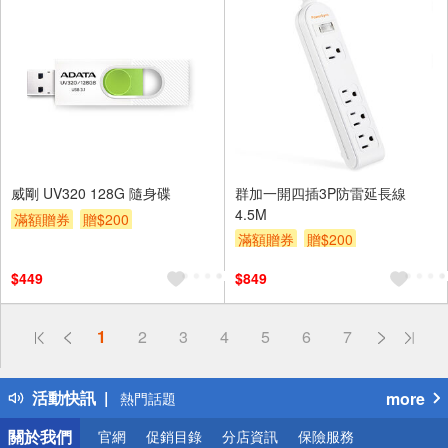
威剛 UV320 128G 隨身碟
群加一開四插3P防雷延長線
4.5M
滿額贈券
贈$200
滿額贈券
贈$200
$449
$849
偏遠地區配送
1
2
3
4
5
6
7
詐騙網頁！請小心！
得獎公告
活動快訊
more
熱門話題
銀行優惠
關於我們
官網
促銷目錄
分店資訊
保險服務
偏遠地區配送