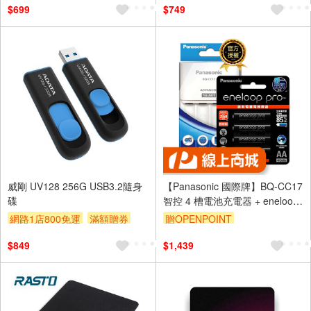
$699
$749
威剛 UV128 256G USB3.2隨身
【Panasonic 國際牌】BQ-CC17
碟
智控 4 槽電池充電器 + eneloop
pro 鎳氫充電電池 (3號4入)
網路1店800免運
滿額贈券
贈OPENPOINT
贈$200
$849
$1,439