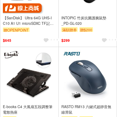
【SanDisk】 Ultra 64G UHS-I
INTOPIC 竹炭抗菌護腕鼠墊
C10 A1 U1 microSDXC TF記憶
_PD-GL-020
卡
滿額贈券
贈$200
贈OPENPOINT
$645
$299
E-books C4 大風扇五段調整筆
RASTO RM13 六鍵式超靜音無
電散熱座
線滑鼠