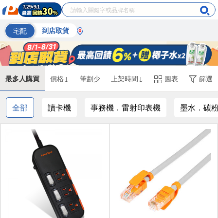
宅配
到店取貨
最多人購買
價格↓
筆劃少
上架時間↓
圖表
篩選
全部
讀卡機
事務機．雷射印表機
墨水．碳