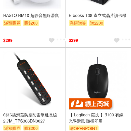
RASTO RM10 超靜音無線滑鼠
E-books T38 直立式晶片讀卡機
滿額贈券
贈$200
滿額贈券
贈$200
$299
$299
6開6插滑蓋防塵防雷擊延長線
【 Logitech 羅技 】B100 有線
2.7M_TPS366DN0027
光學滑鼠 隨插即用
滿額贈券
贈$200
贈OPENPOINT