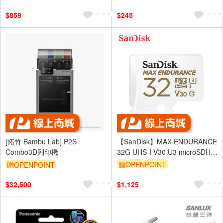
$859
$245
[拓竹 Bambu Lab] P2S
【SanDisk】MAX ENDURANCE
Combo3D列印機
32G UHS-I V30 U3 microSDHC
記憶卡
贈OPENPOINT
贈OPENPOINT
$32,500
$1,125