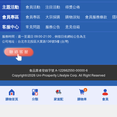
詐騙網頁！請小心！
主題活動
會員活動
注目活動
得獎公佈
會員專區
會員專區
大宗採購
購物須知
會員服務條款
隱
客服中心
常見問題
服務公告
意見信箱
服務時間：
週一至週日 09:00-21:00，例假日依網站公告為主
公司地址：
台北市北投區大業路136號5樓 (台灣)
食品業者登錄字號 A-122662550-00000-6
Copyright©2026 Uni-Prosperity Lifestyle Corp. All Right Reserved
0
購物首頁
分類
家速配
購物車
會員