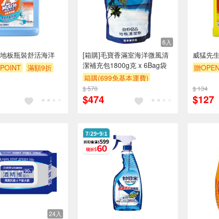
6入
地板瓶裝舒活海洋
[箱購]毛寶香滿室海洋微風清
威猛先生
潔補充包1800g克 x 6Bag袋
POINT
滿額9折
贈OPEN
箱購(699免基本運費)
贈$200
$ 570
贈$200
$ 134
$474
$127
24入