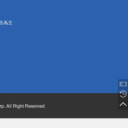
公告為主
rp. All Right Reserved