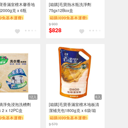
毛寶香滿室檀木馨香地
[箱購]毛寶熱水瓶洗淨劑
000g克 x 6瓶
75gx12Box盒
99免基本運費)
箱購(699免基本運費)
$ 900
贈$200
$828
12入
6入
一滴淨免浸泡洗槽劑
[箱購]毛寶香滿室檀木地板清
x 2 x 12PC盒
潔補充包1800g克 x 6袋/箱
99免基本運費)
箱購(699免基本運費)
$ 570
贈$200