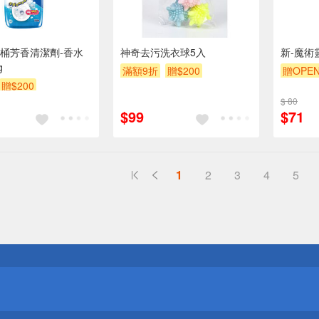
桶芳香清潔劑-香水
神奇去污洗衣球5入
新-魔術
g
滿額9折
贈$200
贈OPEN
贈$200
贈$200
$ 80
$99
$71
1
2
3
4
5
送
請小心！