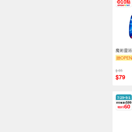
魔術靈浴
贈OPEN
贈$200
$ 85
$79