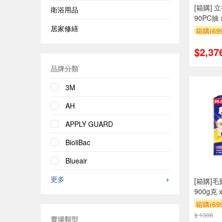
[箱購]
衛浴用品
90PC抽 x
居家修繕
箱購(6
贈$200
$2,37
品牌分類
3M
AH
APPLY GUARD
BioliBac
Blueair
更多
+
[箱購]
900g克 
箱購(6
$ 1308
贈$200
賣場類型