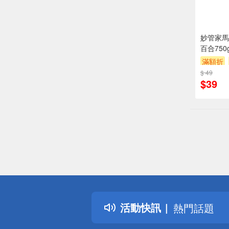
妙管家馬
百合750
滿額折
$ 49
$39
偏遠地區配
詐騙網頁！
得獎公告
活動快訊
熱門話題
銀行優惠