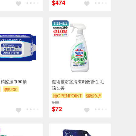
$474
精擦濕巾90抽
魔術靈浴室清潔劑低香性 毛
孩友善
贈$200
贈OPENPOINT
滿額9折
$ 80
贈$200
$72