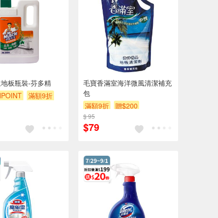
地板瓶裝-芬多精
毛寶香滿室海洋微風清潔補充
包
POINT
滿額9折
滿額9折
贈$200
$ 95
$79