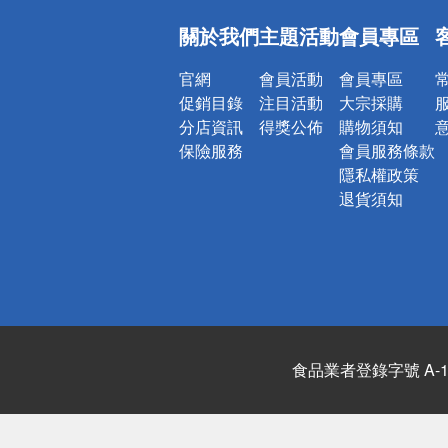
偏遠地區配
關於我們
主題活動
會員專區
詐騙網頁！
官網
會員活動
會員專區
促銷目錄
注目活動
大宗採購
分店資訊
得獎公佈
購物須知
保險服務
會員服務條款
隱私權政策
退貨須知
食品業者登錄字號 A-122