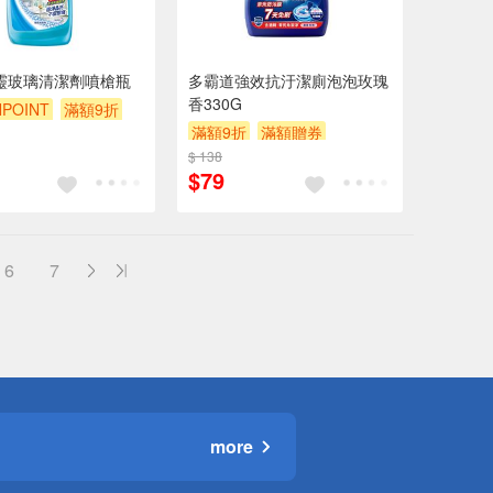
靈玻璃清潔劑噴槍瓶
多霸道強效抗汙潔廁泡泡玫瑰
香330G
POINT
滿額9折
滿額9折
滿額贈券
$ 138
贈$200
$79
6
7
more