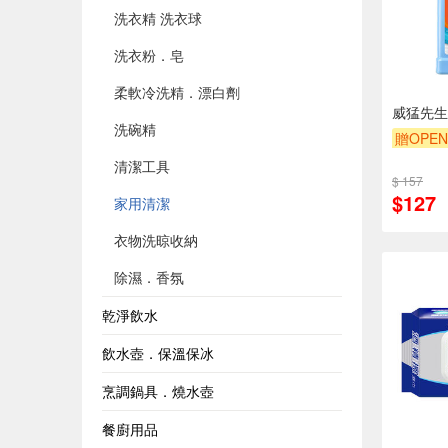
洗衣精 洗衣球
洗衣粉．皂
柔軟冷洗精．漂白劑
威猛先生
洗碗精
贈OPEN
贈$200
清潔工具
$ 157
$127
家用清潔
衣物洗晾收納
除濕．香氛
乾淨飲水
飲水壺．保溫保冰
烹調鍋具．燒水壺
餐廚用品