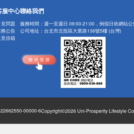
送
客服中心
聯絡我們
請小心！
常見問題
服務時間：
週一至週日 09:00-21:00，例假日依網站
服務公告
公司地址：
台北市北投區大業路136號5樓 (台灣)
意見信箱
662550-00000-6
Copyright©2026 Uni-Prosperity Lifestyle Co