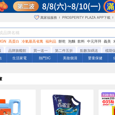
萬家福服務
PROSPERITY PLAZA APP下載
IGN
高蛋白
冷氣最高省萬
福利品
餅乾
泡麵
飲料
中元拜拜
義美
海苔
城
品牌旗艦館
買一送一
第二件五折
點數加碼送
檔期
泡
生活家電
熱門3C
美妝個清
嬰童保健
潔