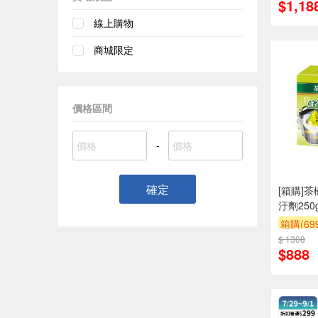
$1,18
線上購物
商城限定
價格區間
-
確定
[箱購]
汙劑250g
箱購(6
$ 1308
贈$200
$888