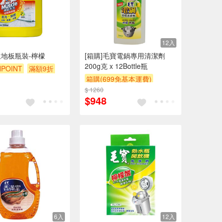
12入
地板瓶裝-檸檬
[箱購]毛寶電鍋專用清潔劑
200g克 x 12Bottle瓶
POINT
滿額9折
箱購(699免基本運費)
$ 1260
贈$200
$948
6入
12入