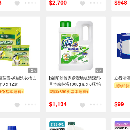
8
$2,700
$948
12入
6入
茶樹莊園-茶樹洗衣槽去
[箱購]妙管家瞬潔地板清潔劑-
立得清酒
*3 x 12盒
草本森林浴1800g克 x 6瓶/箱
滿額9折
99免基本運費)
箱購(699免基本運費)
贈$200
$1,134
$99