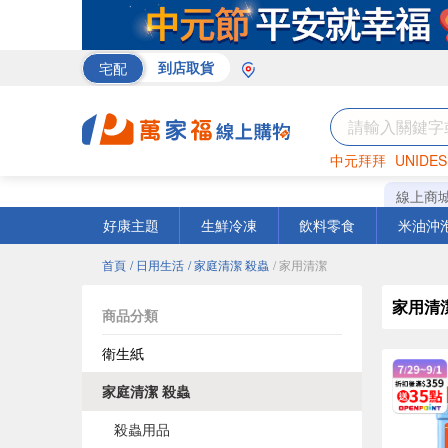
宅配
到店取貨
中元拜拜
UNIDES
巧克力
罐頭
咖啡
線上商
好康主題
生鮮冷凍
飲料零食
米油沖
首頁
/ 日用生活
/ 家庭清潔 殺蟲
/ 家用清潔
家用清
商品分類
衛生紙
家庭清潔 殺蟲
殺蟲用品