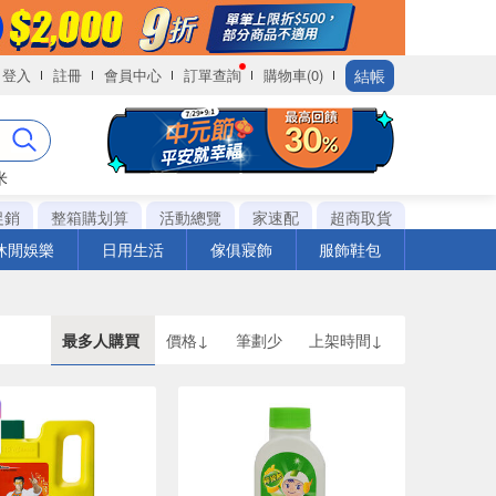
結帳
登入
註冊
會員中心
訂單查詢
購物車(0)
米
促銷
整箱購划算
活動總覽
家速配
超商取貨
休閒娛樂
日用生活
傢俱寢飾
服飾鞋包
最多人購買
價格↓
筆劃少
上架時間↓