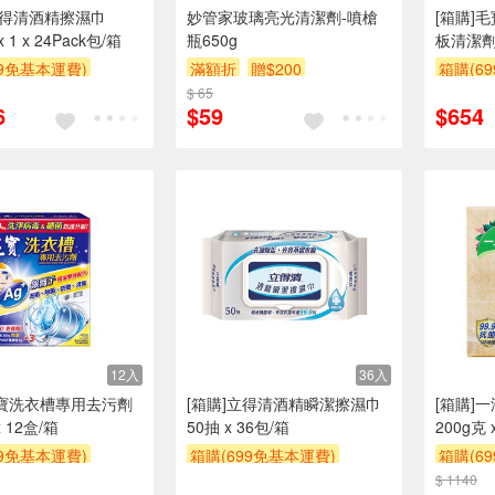
 立得清酒精擦濕巾
妙管家玻璃亮光清潔劑-噴槍
[箱購]
 1 x 24Pack包/箱
瓶650g
板清潔劑2
99免基本運費)
滿額折
贈$200
箱購(6
$ 65
贈$200
6
$59
$654
12入
36入
毛寶洗衣槽專用去污劑
[箱購]立得清酒精瞬潔擦濕巾
[箱購]
x 12盒/箱
50抽 x 36包/箱
200g克 
99免基本運費)
箱購(699免基本運費)
箱購(6
贈$200
$ 1140
贈$200