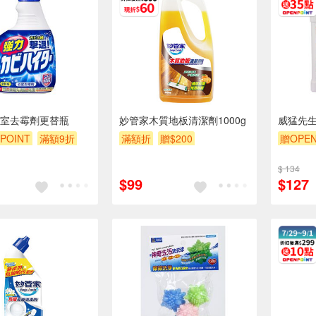
室去霉劑更替瓶
妙管家木質地板清潔劑1000g
威猛先生
POINT
滿額9折
滿額折
贈$200
贈OPEN
贈$200
$ 134
$99
$127