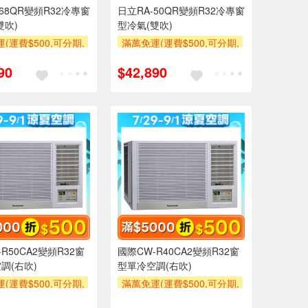
-68QR變頻R32冷專窗
日立RA-50QR變頻R32冷專窗
雙吹)
型冷氣(雙吹)
(運費$500,可分期,
滿萬免運(運費$500,可分期,
區費另計,單品未滿1
安裝跨區費另計,單品未滿1
90
$42,890
使用6期以上分期0利
萬元及使用6期以上分期0利
需付基本安裝運費)
率,需付基本安裝運費)
500
滿額贈券
滿額折$500
滿額贈券
R50CA2變頻R32窗
國際CW-R40CA2變頻R32窗
調(右吹)
型單冷空調(右吹)
(運費$500,可分期,
滿萬免運(運費$500,可分期,
區費另計,單品未滿1
安裝跨區費另計,單品未滿1