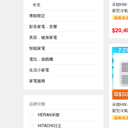
禾聯HW-
奇美
窗型冷氣
專館限定
滿萬免運
安裝跨
影音家電．音響
$20,4
萬元及
率,
美容．健身家電
滿額折$5
智能家電
電玩．遊戲機
生活小家電
家電服務
品牌分類
禾聯HW-
窗型冷氣
HERAN禾聯
滿萬免運
安裝跨
HITACHI日立