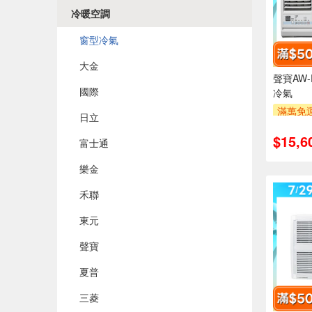
冷暖空調
窗型冷氣
大金
聲寶AW-P
國際
冷氣
滿萬免運
日立
安裝跨
$15,6
萬元及
富士通
率,
樂金
滿額折$5
禾聯
東元
聲寶
夏普
三菱