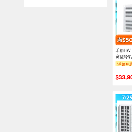
禾聯HW-
窗型冷氣
滿萬免運
安裝跨
$33,9
萬元及
率,
滿額折$5