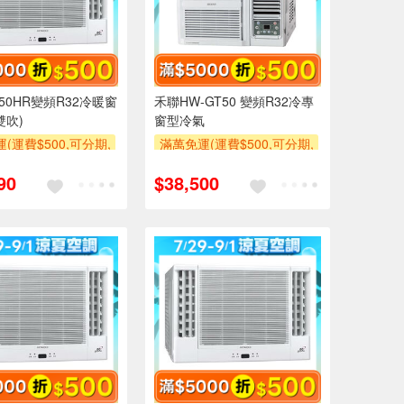
-50HR變頻R32冷暖窗
禾聯HW-GT50 變頻R32冷專
雙吹)
窗型冷氣
(運費$500,可分期,
滿萬免運(運費$500,可分期,
區費另計,單品未滿1
安裝跨區費另計,單品未滿1
90
$38,500
使用6期以上分期0利
萬元及使用6期以上分期0利
需付基本安裝運費)
率,需付基本安裝運費)
500
滿額贈券
滿額折$500
滿額贈券