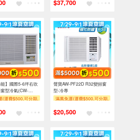
00
$37,700
使用6期以上分期0利
萬元及使用6期以上分期0利
需付基本安裝運費)
率,需付基本安裝運費)
500
滿額贈券
滿額折$500
滿額贈券
能】國際5-6坪右吹
聲寶AW-PF22D R32變頻窗
窗型冷氣(CW-
型-冷專
)
(運費$500,可分期,
滿萬免運(運費$500,可分期,
區費另計,單品未滿1
安裝跨區費另計,單品未滿1
00
$20,500
使用6期以上分期0利
萬元及使用6期以上分期0利
需付基本安裝運費)
率,需付基本安裝運費)
500
滿額贈券
滿額折$500
滿額贈券