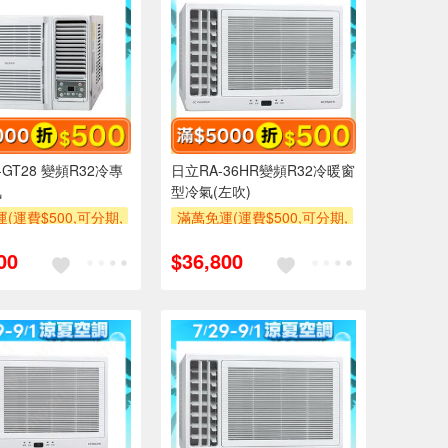
GT28 變頻R32冷專
日立RA-36HR變頻R32冷暖窗
氣
型冷氣(左吹)
(運費$500,可分期,
滿萬免運(運費$500,可分期,
區費另計,單品未滿1
安裝跨區費另計,單品未滿1
00
$36,800
使用6期以上分期0利
萬元及使用6期以上分期0利
需付基本安裝運費)
率,需付基本安裝運費)
500
滿額贈券
滿額折$500
滿額贈券