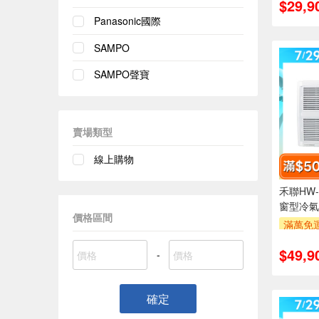
$29,9
萬元及
率,
Panasonic國際
滿額折$5
SAMPO
SAMPO聲寶
賣場類型
線上購物
禾聯HW-
窗型冷氣
價格區間
滿萬免運
安裝跨
$49,9
萬元及
-
率,
滿額折$5
確定