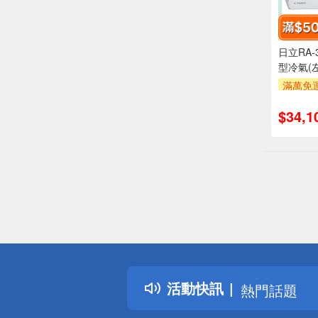
日立RA-
型冷氣(
滿萬免運
安裝跨
$34,1
萬元及
率,
滿額折$5
偏遠地區配
詐騙網頁！
得獎公告
活動快訊
熱門話題
銀行優惠