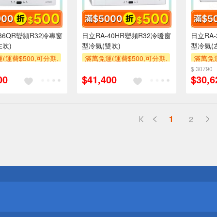
36QR變頻R32冷專窗
日立RA-40HR變頻R32冷暖窗
日立RA
左吹)
型冷氣(雙吹)
型冷氣(
(運費$500,可分期,
滿萬免運(運費$500,可分期,
滿萬免運
區費另計,單品未滿1
安裝跨區費另計,單品未滿1
安裝跨
$ 30790
00
$41,400
$30,6
使用6期以上分期0利
萬元及使用6期以上分期0利
萬元及
需付基本安裝運費)
率,需付基本安裝運費)
率,
00
滿額贈券
滿額折$500
滿額贈券
滿額折$
1
2
送
請小心！