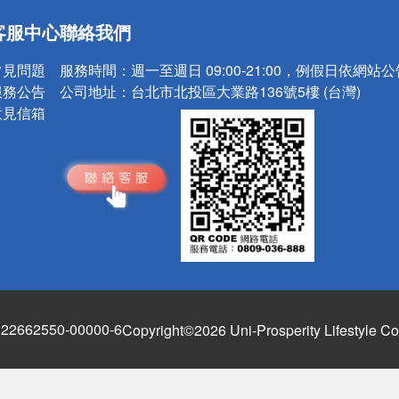
送
客服中心
聯絡我們
請小心！
常見問題
服務時間：
週一至週日 09:00-21:00，例假日依網站
服務公告
公司地址：
台北市北投區大業路136號5樓 (台灣)
意見信箱
662550-00000-6
Copyright©2026 Uni-Prosperity Lifestyle Co