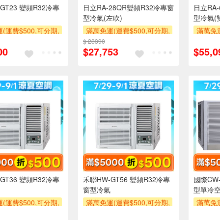
GT23 變頻R32冷專
日立RA-28QR變頻R32冷專窗
日立RA
型冷氣(左吹)
型冷氣(
(運費$500,可分期,
滿萬免運(運費$500,可分期,
滿萬免運
區費另計,單品未滿1
安裝跨區費另計,單品未滿1
安裝跨
$ 28390
00
$27,753
$55,0
使用6期以上分期0利
萬元及使用6期以上分期0利
萬元及
需付基本安裝運費)
率,需付基本安裝運費)
率,
00
滿額贈券
滿額折$500
滿額贈券
滿額折$
GT36 變頻R32冷專
禾聯HW-GT56 變頻R32冷專
國際CW-
窗型冷氣
型單冷空
(運費$500,可分期,
滿萬免運(運費$500,可分期,
滿萬免運
區費另計,單品未滿1
安裝跨區費另計,單品未滿1
安裝跨