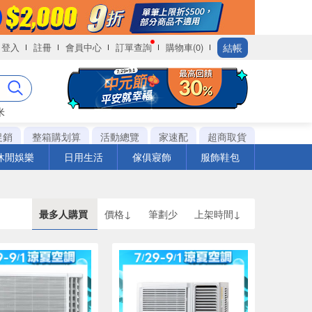
結帳
登入
註冊
會員中心
訂單查詢
購物車(0)
米
促銷
整箱購划算
活動總覽
家速配
超商取貨
休閒娛樂
日用生活
傢俱寢飾
服飾鞋包
最多人購買
價格↓
筆劃少
上架時間↓