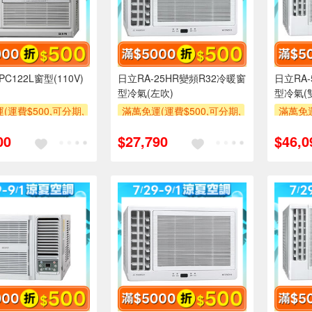
C122L窗型(110V)
日立RA-25HR變頻R32冷暖窗
日立RA
型冷氣(左吹)
型冷氣(
(運費$500,可分期,
滿萬免運(運費$500,可分期,
滿萬免運
區費另計,單品未滿1
安裝跨區費另計,單品未滿1
安裝跨
00
$27,790
$46,0
使用6期以上分期0利
萬元及使用6期以上分期0利
萬元及
需付基本安裝運費)
率,需付基本安裝運費)
率,
00
滿額贈券
滿額折$500
滿額贈券
滿額折$