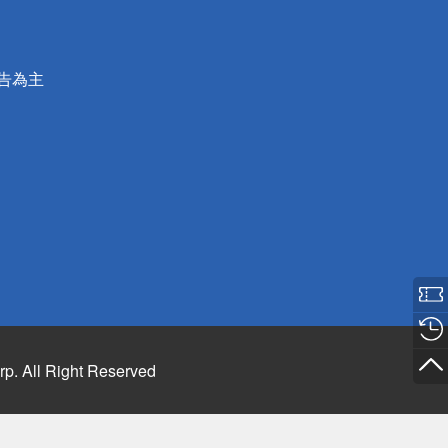
公告為主
rp. All Right Reserved