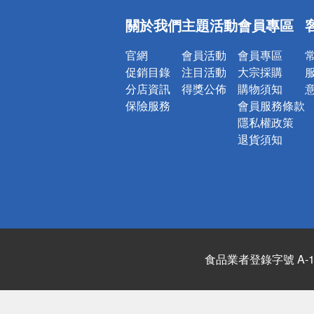
偏遠地區配
關於我們
主題活動
會員專區
詐騙網頁！
官網
會員活動
會員專區
促銷目錄
注目活動
大宗採購
分店資訊
得獎公佈
購物須知
保險服務
會員服務條款
隱私權政策
退貨須知
食品業者登錄字號 A-122