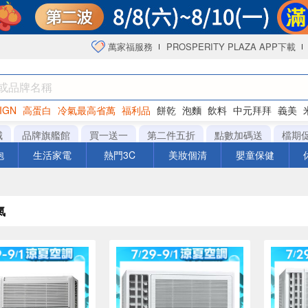
萬家福服務
PROSPERITY PLAZA APP下載
IGN
高蛋白
冷氣最高省萬
福利品
餅乾
泡麵
飲料
中元拜拜
義美
海苔
城
品牌旗艦館
買一送一
第二件五折
點數加碼送
檔期
泡
生活家電
熱門3C
美妝個清
嬰童保健
氣