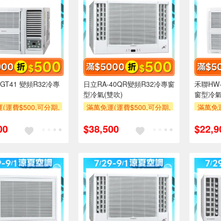
GT41 變頻R32冷專
日立RA-40QR變頻R32冷專窗
禾聯HW-
型冷氣(雙吹)
窗型冷
(運費$500,可分期,
滿萬免運(運費$500,可分期,
滿萬免運
區費另計,單品未滿1
安裝跨區費另計,單品未滿1
安裝跨
00
$38,500
$22,9
使用6期以上分期0利
萬元及使用6期以上分期0利
萬元及
需付基本安裝運費)
率,需付基本安裝運費)
率,
00
滿額贈券
滿額折$500
滿額贈券
滿額折$