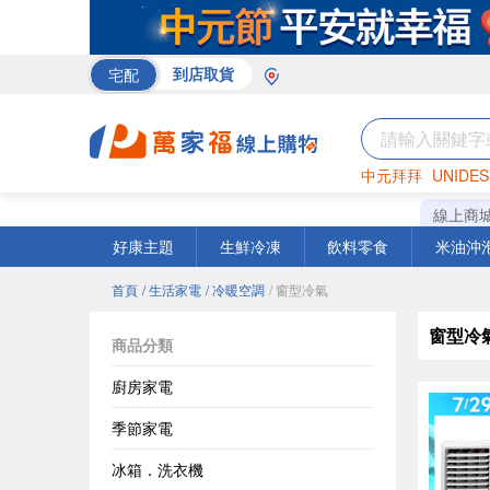
宅配
到店取貨
中元拜拜
UNIDES
巧克力
罐頭
咖啡
線上商
好康主題
生鮮冷凍
飲料零食
米油沖
首頁
/ 生活家電
/ 冷暖空調
/ 窗型冷氣
窗型冷
商品分類
廚房家電
季節家電
冰箱．洗衣機