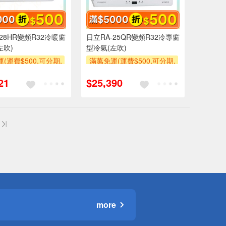
-28HR變頻R32冷暖窗
日立RA-25QR變頻R32冷專窗
左吹)
型冷氣(左吹)
(運費$500,可分期,
滿萬免運(運費$500,可分期,
區費另計,單品未滿1
安裝跨區費另計,單品未滿1
21
$25,390
使用6期以上分期0利
萬元及使用6期以上分期0利
需付基本安裝運費)
率,需付基本安裝運費)
500
滿額贈券
滿額折$500
滿額贈券
more