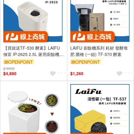
【買就送TF-530 酵素】LAIFU
LAIFU 廚餘機系列 耗材 發酵堆
徠富 IP-2625 2.5L 家用廚餘機
肥 菌種 (一組) TF-570 酵素
廚餘乾燥機 保固1年 台灣品牌
贈OPENPOINT
贈OPENPOINT
$ 9900
$4,880
$1,260