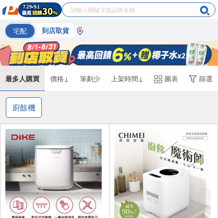
宅配
到店取貨
最多人購買
價格↓
筆劃少
上架時間↓
圖表
篩選
廚餘機