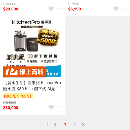
$ 32000
$ 7990
$29,000
$6,990
【麗水生活】廚事寶 KitchenPro
斷水流 K80 Elite 櫥下式 AI處理
廚餘處理機 廚餘大師 AI廚餘機
贈OPENPOINT
$ 34000
$30,000
偏遠地區配送
1
詐騙網頁！請小心！