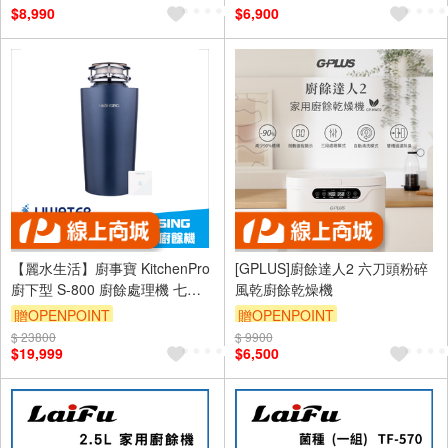
$8,990
$6,900
【麗水生活】廚事寶 KitchenPro
[GPLUS]廚餘達人2 六刀頭粉碎
廚下型 S-800 廚餘處理機 七級
風乾廚餘乾燥機
研磨 智慧觸控開關 專業廚餘機
贈OPENPOINT
贈OPENPOINT
$ 23800
$ 9900
$19,999
$6,500