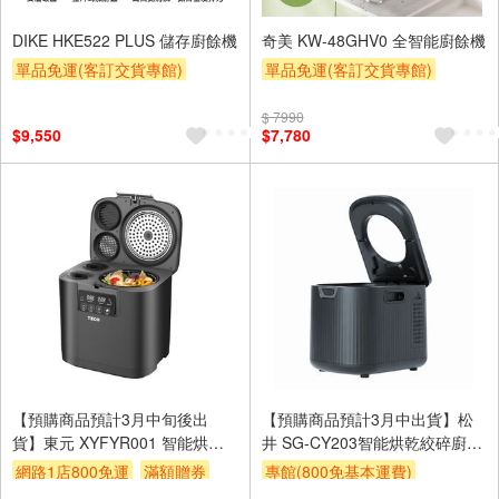
DIKE HKE522 PLUS 儲存廚餘機
奇美 KW-48GHV0 全智能廚餘機
單品免運(客訂交貨專館)
單品免運(客訂交貨專館)
滿額贈券
滿額贈券
$ 7990
$9,550
$7,780
【預購商品預計3月中旬後出
【預購商品預計3月中出貨】松
貨】東元 XYFYR001 智能烘乾
井 SG-CY203智能烘乾絞碎廚餘
攪碎廚餘機
機
網路1店800免運
滿額贈券
專館(800免基本運費)
贈$200
滿額贈券
贈$200