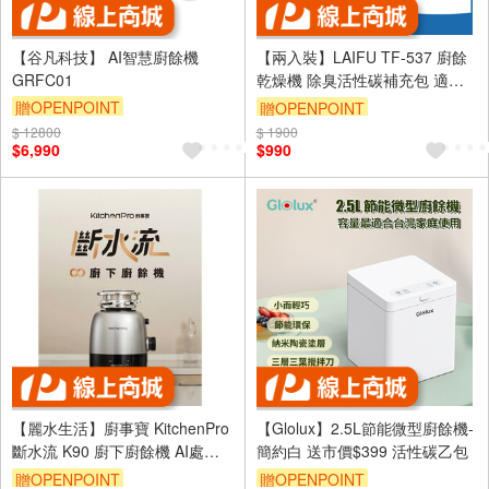
【谷凡科技】 AI智慧廚餘機
【兩入裝】LAIFU TF-537 廚餘
GRFC01
乾燥機 除臭活性碳補充包 適用
PF-2453/PF-2457
贈OPENPOINT
贈OPENPOINT
$ 12800
$ 1900
$6,990
$990
【麗水生活】廚事寶 KitchenPro
【Glolux】2.5L節能微型廚餘機-
斷水流 K90 廚下廚餘機 AI處理
簡約白 送市價$399 活性碳乙包
廚餘處理機 廚餘大師 AI廚餘機
贈OPENPOINT
贈OPENPOINT