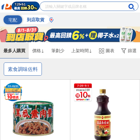
宅配
到店取貨
最多人購買
價格↓
筆劃少
上架時間↓
圖表
篩選
素食調味佐料