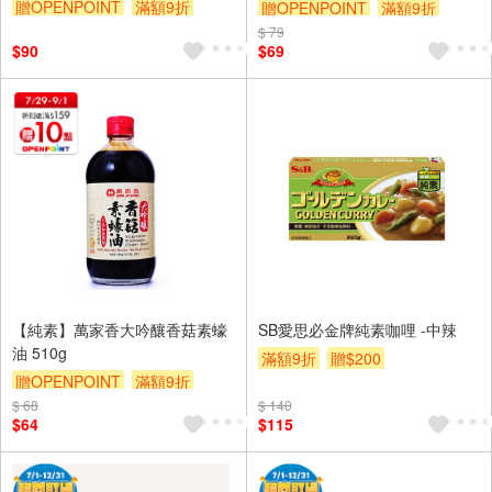
贈OPENPOINT
滿額9折
贈OPENPOINT
滿額9折
贈$200
$ 79
贈$200
$90
$69
【純素】萬家香大吟釀香菇素蠔
SB愛思必金牌純素咖哩 -中辣
油 510g
滿額9折
贈$200
贈OPENPOINT
滿額9折
$ 68
贈$200
$ 140
$64
$115