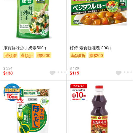
康寶鮮味炒手奶素500g
好侍 素食咖哩塊 200g
滿額贈
滿額折
贈$200
滿額9折
贈$200
$ 224
$ 128
$138
$115