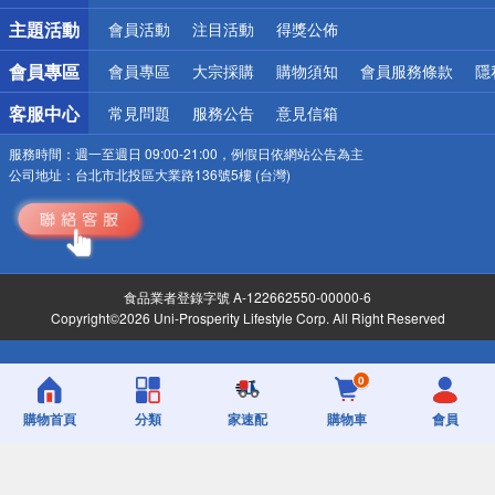
詐騙網頁！請小心！
主題活動
會員活動
注目活動
得獎公佈
會員專區
會員專區
大宗採購
購物須知
會員服務條款
隱
客服中心
常見問題
服務公告
意見信箱
服務時間：
週一至週日 09:00-21:00，例假日依網站公告為主
公司地址：
台北市北投區大業路136號5樓 (台灣)
食品業者登錄字號 A-122662550-00000-6
Copyright©2026 Uni-Prosperity Lifestyle Corp. All Right Reserved
0
購物首頁
分類
家速配
購物車
會員