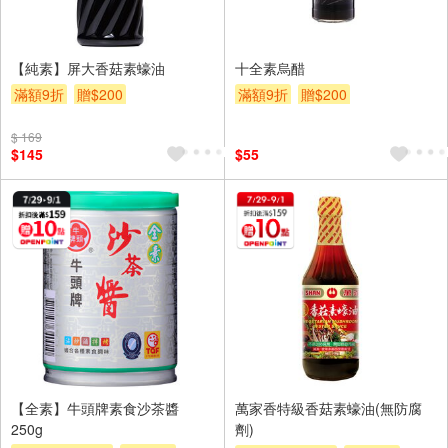
【純素】屏大香菇素蠔油
十全素烏醋
滿額9折
贈$200
滿額9折
贈$200
$ 169
$145
$55
【全素】牛頭牌素食沙茶醬
萬家香特級香菇素蠔油(無防腐
250g
劑)