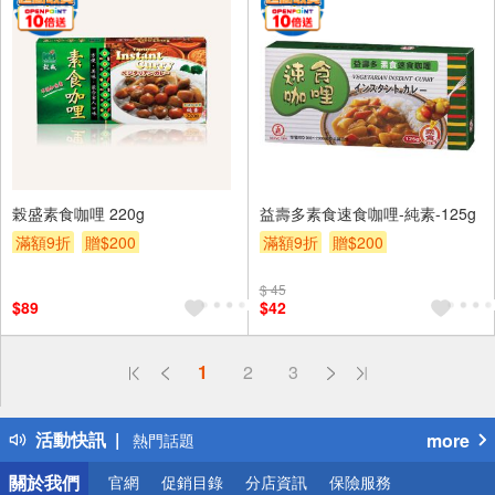
榖盛素食咖哩 220g
益壽多素食速食咖哩-純素-125g
滿額9折
贈$200
滿額9折
贈$200
$ 45
$89
$42
偏遠地區配送
1
2
3
詐騙網頁！請小心！
得獎公告
活動快訊
more
熱門話題
銀行優惠
關於我們
官網
促銷目錄
分店資訊
保險服務
偏遠地區配送