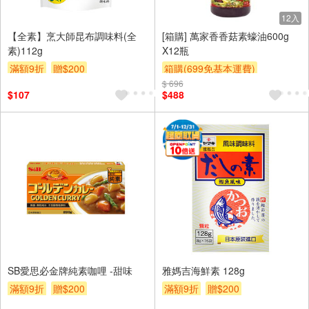
12入
【全素】烹大師昆布調味料(全
[箱購] 萬家香香菇素蠔油600g
素)112g
X12瓶
滿額9折
贈$200
箱購(699免基本運費)
$ 696
贈OPENPOINT
贈$200
$107
$488
SB愛思必金牌純素咖哩 -甜味
雅媽吉海鮮素 128g
滿額9折
贈$200
滿額9折
贈$200