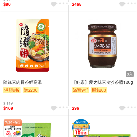
$90
$468
3入
隨緣素肉骨茶鮮高湯
【純素】愛之味素食沙茶醬120g
滿額9折
贈$200
滿額9折
贈$200
$ 119
$109
$96