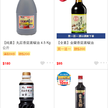
【純素】丸莊香菇素蠔油 4.5 Kg
【全素】金蘭香菇素蠔油
公斤
買一送一
贈$200
滿額9折
贈$200
$180
$95