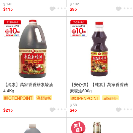
$ 140
$ 102
$115
$95
【純素】萬家香香菇素蠔油
【安心價】【純素】萬家香香菇
4.4Kg
素蠔油600g
贈OPENPOINT
滿額9折
贈OPENPOINT
滿額9折
贈$200
$ 58
贈$200
$215
$45