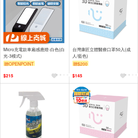
Micro充電款車廂感應燈-白色(白
台灣康匠立體醫療口罩50入(成
光-3模式)
人/藍色)
贈OPENPOINT
贈$200
$215
$145