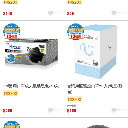
贈$200
贈$200
$140
$59
3M醫用口罩成人散裝黑色-50入
台灣康匠醫療口罩50入(幼童/藍
色)
贈$200
贈$200
$ 190
$259
$169