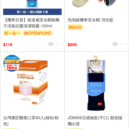
【機車百貨】格凌威安全帽銀離
泡泡鏡機車安全帽-消光藍
子消臭抗菌清潔噴霧-100ml
贈$200
買一送一
贈OPENPOINT
贈$200
$118
$690
台灣康匠醫療口罩50入(婦幼/粉
JD6909涼感袖套(平口)-顏色隨
色)
機出貨