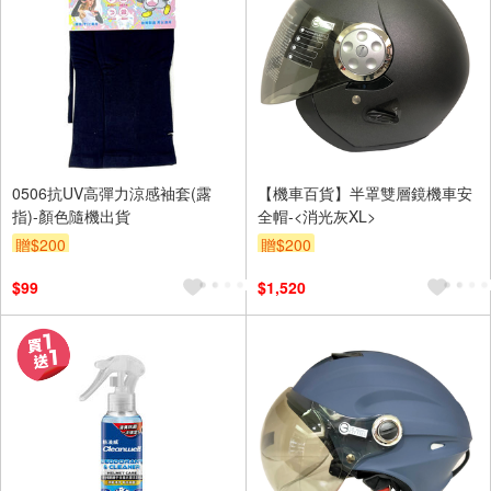
0506抗UV高彈力涼感袖套(露
【機車百貨】半罩雙層鏡機車安
指)-顏色隨機出貨
全帽-<消光灰XL>
贈$200
贈$200
$99
$1,520