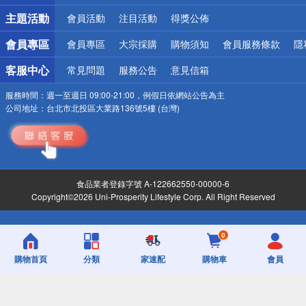
主題活動
會員活動
注目活動
得獎公佈
會員專區
會員專區
大宗採購
購物須知
會員服務條款
隱
客服中心
常見問題
服務公告
意見信箱
服務時間：
週一至週日 09:00-21:00，例假日依網站公告為主
公司地址：
台北市北投區大業路136號5樓 (台灣)
食品業者登錄字號 A-122662550-00000-6
Copyright©2026 Uni-Prosperity Lifestyle Corp. All Right Reserved
0
購物首頁
分類
家速配
購物車
會員