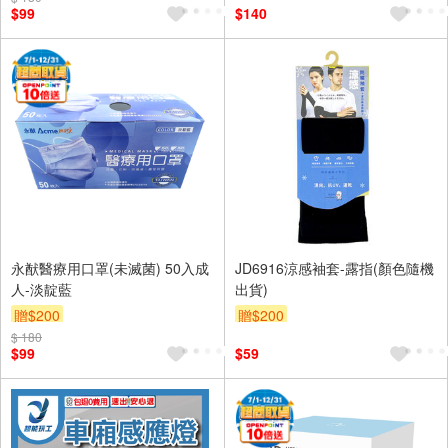
$99
$140
永猷醫療用口罩(未滅菌) 50入成
JD6916涼感袖套-露指(顏色隨機
人-淡靛藍
出貨)
贈$200
贈$200
$ 180
$99
$59