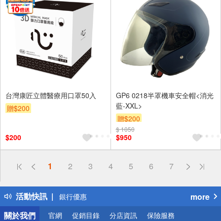
台灣康匠立體醫療用口罩50入
GP6 0218半罩機車安全帽<消光
藍-XXL>
贈$200
贈$200
$ 1050
$200
$950
偏遠地區配送
詐騙網頁！請小心！
1
2
3
4
5
6
7
得獎公告
熱門話題
活動快訊
more
銀行優惠
偏遠地區配送
關於我們
官網
促銷目錄
分店資訊
保險服務
詐騙網頁！請小心！