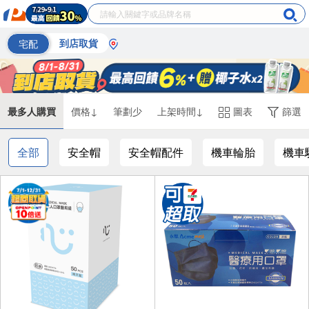
宅配
到店取貨
最多人購買
價格↓
筆劃少
上架時間↓
圖表
篩選
全部
安全帽
安全帽配件
機車輪胎
機車