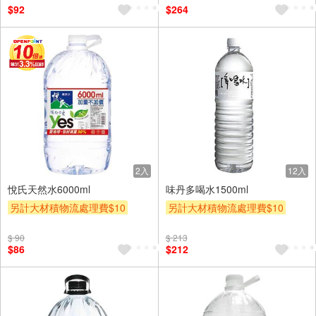
$92
$264
2入
12入
悅氏天然水6000ml
味丹多喝水1500ml
另計大材積物流處理費$10
另計大材積物流處理費$10
贈$200
贈$200
$ 90
$ 213
$86
$212