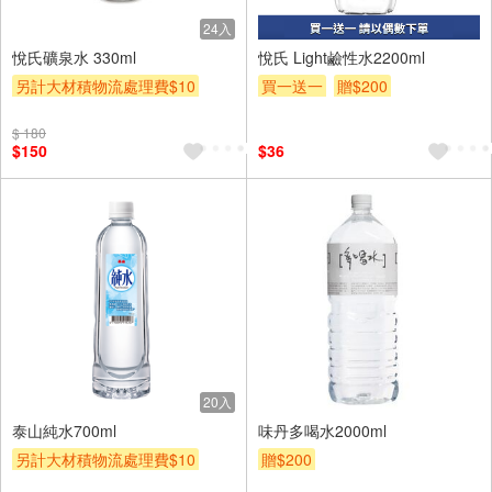
24入
悅氏礦泉水 330ml
悅氏 Light鹼性水2200ml
另計大材積物流處理費$10
買一送一
贈$200
贈$200
$ 180
$150
$36
20入
泰山純水700ml
味丹多喝水2000ml
另計大材積物流處理費$10
贈$200
贈$200