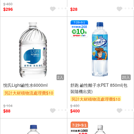
$ 460
$296
$28
2入
20入
悅氏Light鹼性水6000ml
舒跑 鹼性離子水PET 850ml(包
裝隨機出貨)
另計大材積物流處理費$10
另計大材積物流處理費$10
贈$200
$ 104
$ 480
箱購(699免基本運費)
$88
$400
贈OPENPOINT
贈$200