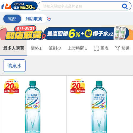
宅配
到店取貨
最多人購買
價格↓
筆劃少
上架時間↓
圖表
篩選
礦泉水