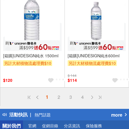
12入
24入
[箱購]UNIDESIGN純水 1500ml
[箱購]UNIDESIGN純水600ml
另計大材積物流處理費$10
另計大材積物流處理費$10
贈OPENPOINT
贈$200
贈OPENPOINT
贈$200
$ 144
$120
$114
偏遠地區配送
1
2
3
4
詐騙網頁！請小心！
得獎公告
活動快訊
more
熱門話題
銀行優惠
關於我們
官網
促銷目錄
分店資訊
保險服務
偏遠地區配送