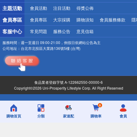
詐騙網頁！請小心！
主題活動
會員活動
注目活動
得獎公佈
會員專區
會員專區
大宗採購
購物須知
會員服務條款
隱
客服中心
常見問題
服務公告
意見信箱
服務時間：
週一至週日 09:00-21:00，例假日依網站公告為主
公司地址：
台北市北投區大業路136號5樓 (台灣)
食品業者登錄字號 A-122662550-00000-6
Copyright©2026 Uni-Prosperity Lifestyle Corp. All Right Reserved
0
購物首頁
分類
家速配
購物車
會員