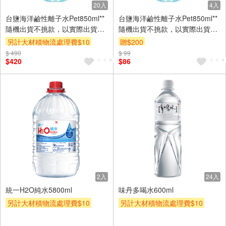
20入
4入
台鹽海洋鹼性離子水Pet850ml**
台鹽海洋鹼性離子水Pet850ml**
隨機出貨不挑款，以實際出貨為
隨機出貨不挑款，以實際出貨為
準。**
準。**
另計大材積物流處理費$10
贈$200
$ 490
箱購(699免基本運費)
贈$200
$ 99
$420
$86
2入
24入
統一H2O純水5800ml
味丹多喝水600ml
另計大材積物流處理費$10
另計大材積物流處理費$10
贈$200
箱購(699免基本運費)
贈$200