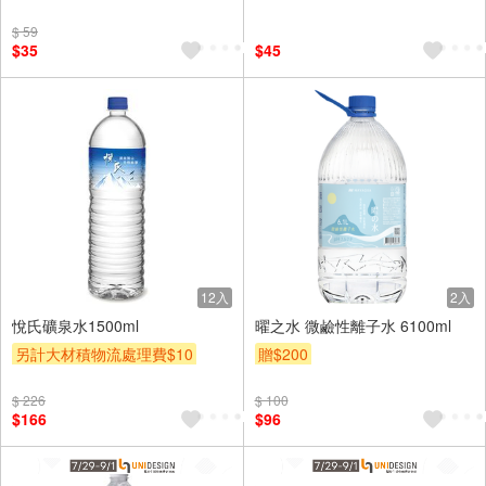
$ 59
$35
$45
12入
2入
悅氏礦泉水1500ml
曜之水 微鹼性離子水 6100ml
另計大材積物流處理費$10
贈$200
贈$200
$ 226
$ 100
$166
$96