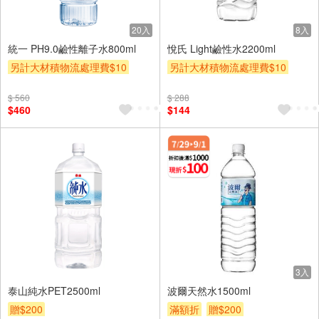
20入
8入
統一 PH9.0鹼性離子水800ml
悅氏 Light鹼性水2200ml
另計大材積物流處理費$10
另計大材積物流處理費$10
箱購(699免基本運費)
贈$200
贈$200
$ 560
$ 288
$460
$144
3入
泰山純水PET2500ml
波爾天然水1500ml
贈$200
滿額折
贈$200