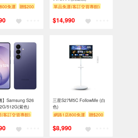
800免運
贈$200
單品免運(客訂交貨專館)
90
$14,990
】Samsung S26
三星S27M5C FollowMe (白
12G/512G(紫色)
色)
(客訂交貨專館)
網路1店800免運
贈$200
90
$8,990