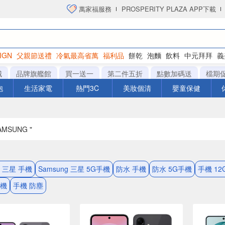
萬家福服務
PROSPERITY PLAZA APP下載
IGN
父親節送禮
冷氣最高省萬
福利品
餅乾
泡麵
飲料
中元拜拜
義
衛生紙
城
品牌旗艦館
買一送一
第二件五折
點數加碼送
檔期
泡
生活家電
熱門3C
美妝個清
嬰童保健
AMSUNG "
g 三星 手機
Samsung 三星 5G手機
防水 手機
防水 5G手機
手機 12
手機
手機 防塵