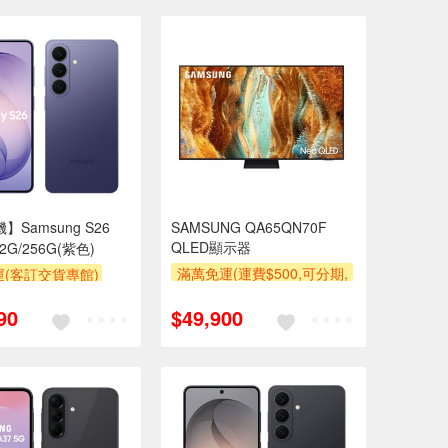
】Samsung S26
SAMSUNG QA65QN70F
QLED顯示器
12G/256G(紫色)
滿萬免運(運費$500,可分期,
(客訂交貨專館)
安裝跨區費另計,單品未滿1
90
$49,900
萬元及使用6期以上分期0利
率,需付基本安裝運費)
下單贈