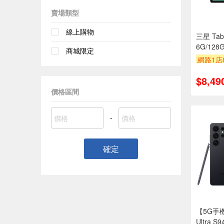
賣場類型
線上購物
三星 Tab 
6G/128
商城限定
網路1店
$8,49
價格區間
-
確定
【5G手機
Ultra S