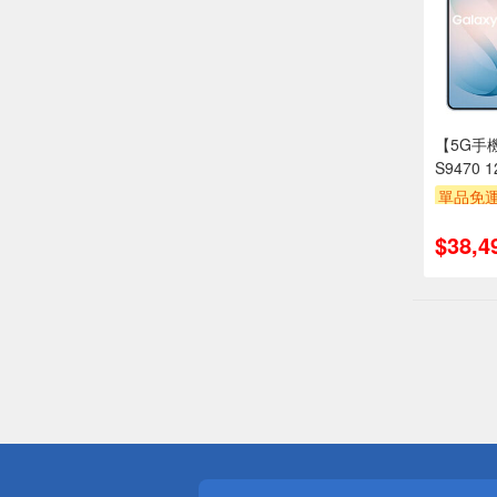
【5G手機
S9470 
單品免運
滿額折
$38,4
偏遠地區配
詐騙網頁！
得獎公告