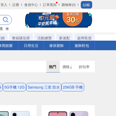
結帳
登入
註冊
會員中心
訂單查詢
購物車(0)
美
米
促銷
整箱購划算
活動總覽
家速配
超商取貨
休閒娛樂
日用生活
傢俱寢飾
服飾鞋包
熱門
價格↓
折扣率
G
5G手機 12G
Samsung 三星 防水
256GB 手機