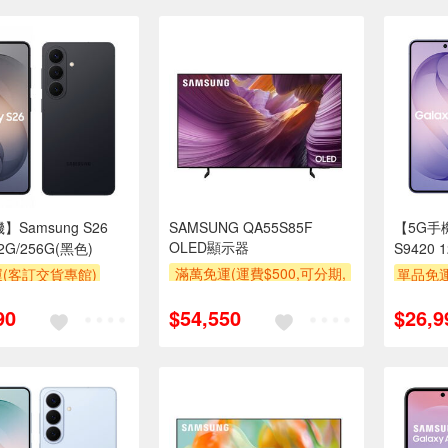
】Samsung S26
SAMSUNG QA55S85F
【5G手機
OLED顯示器
12G/256G(黑色)
S9420 
滿萬免運(運費$500,可分期,
(客訂交貨專館)
單品免運
安裝跨區費另計,單品未滿1
滿額折
90
$54,550
$26,9
萬元及使用6期以上分期0利
率,需付基本安裝運費)
下單贈