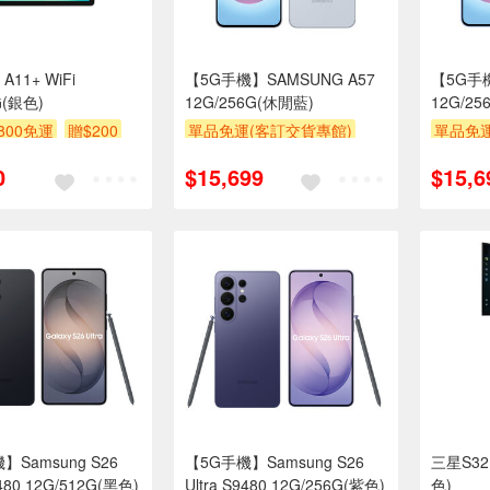
A11+ WiFi
【5G手機】SAMSUNG A57
【5G手機
G(銀色)
12G/256G(休閒藍)
12G/2
800免運
贈$200
單品免運(客訂交貨專館)
單品免運
0
$15,699
$15,6
】Samsung S26
【5G手機】Samsung S26
三星S32M
9480 12G/512G(黑色)
Ultra S9480 12G/256G(紫色)
色)