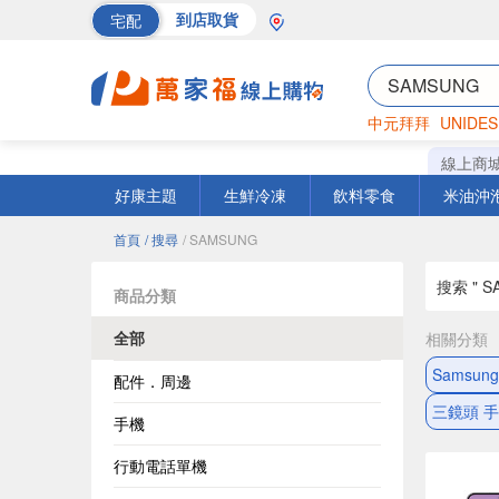
宅配
到店取貨
中元拜拜
UNIDES
海苔
巧克力
罐頭
線上商
好康主題
生鮮冷凍
飲料零食
米油沖
首頁
/ 搜尋
/ SAMSUNG
搜索 " S
商品分類
全部
相關分類
Samsun
配件．周邊
三鏡頭 
手機
行動電話單機