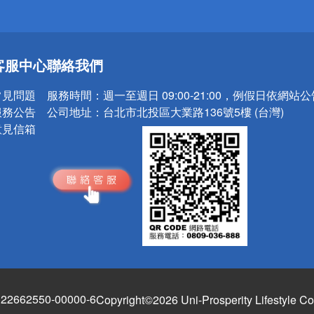
送
客服中心
聯絡我們
請小心！
常見問題
服務時間：
週一至週日 09:00-21:00，例假日依網站
服務公告
公司地址：
台北市北投區大業路136號5樓 (台灣)
意見信箱
662550-00000-6
Copyright©2026 Uni-Prosperity Lifestyle Co