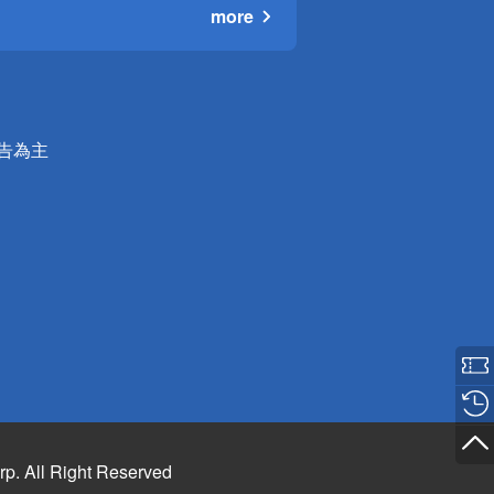
more
公告為主
rp. All Right Reserved