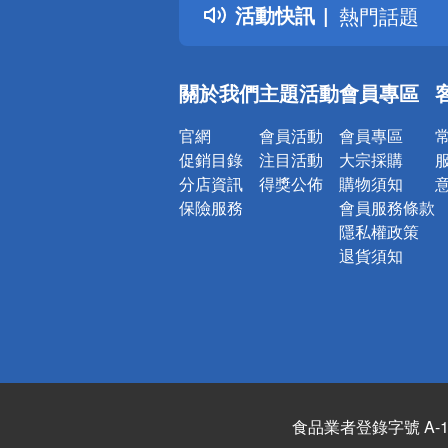
活動快訊
熱門話題
銀行優惠
偏遠地區配
關於我們
主題活動
會員專區
詐騙網頁！
官網
會員活動
會員專區
促銷目錄
注目活動
大宗採購
分店資訊
得獎公佈
購物須知
保險服務
會員服務條款
隱私權政策
退貨須知
食品業者登錄字號 A-122