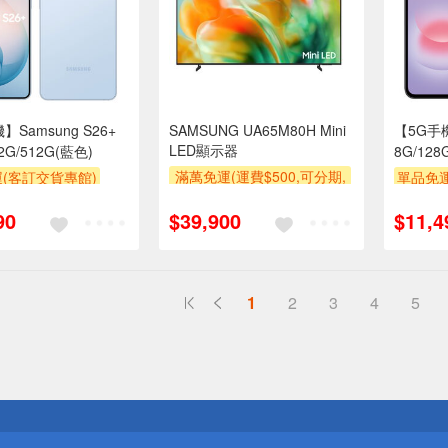
】Samsung S26+
SAMSUNG UA65M80H Mini
【5G手機
LED顯示器
12G/512G(藍色)
8G/128
滿萬免運(運費$500,可分期,
(客訂交貨專館)
單品免運
安裝跨區費另計,單品未滿1
90
$39,900
$11,4
萬元及使用6期以上分期0利
率,需付基本安裝運費)
下單贈
1
2
3
4
5
送
請小心！