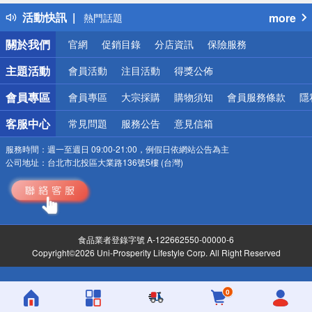
得獎公告
活動快訊
more
熱門話題
銀行優惠
關於我們
官網
促銷目錄
分店資訊
保險服務
偏遠地區配送
詐騙網頁！請小心！
主題活動
會員活動
注目活動
得獎公佈
會員專區
會員專區
大宗採購
購物須知
會員服務條款
隱
客服中心
常見問題
服務公告
意見信箱
服務時間：
週一至週日 09:00-21:00，例假日依網站公告為主
公司地址：
台北市北投區大業路136號5樓 (台灣)
食品業者登錄字號 A-122662550-00000-6
Copyright©2026 Uni-Prosperity Lifestyle Corp. All Right Reserved
0