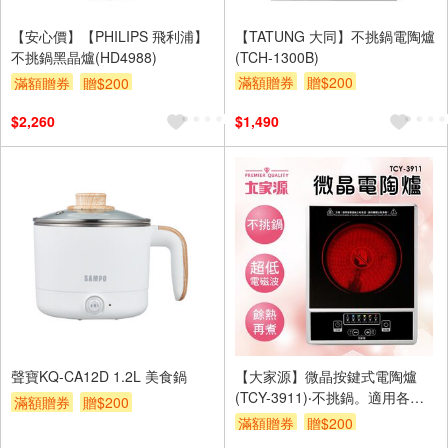
【安心價】【PHILIPS 飛利浦】
【TATUNG 大同】不挑鍋電陶爐
不挑鍋黑晶爐(HD4988)
(TCH-1300B)
滿額贈券
贈$200
滿額贈券
贈$200
$2,260
$1,490
聲寶KQ-CA12D 1.2L 美食鍋
【大家源】微晶按鍵式電陶爐
(TCY-3911)‧不挑鍋。適用各種
滿額贈券
贈$200
鍋具 ‧超低電磁波 ‧黑晶板耐600-
滿額贈券
贈$200
800度高溫