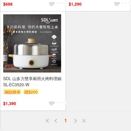
$688
$1,290
SDL 山多力雙享兩用火烤料理鍋
SL-EC3520-W
滿額贈券
贈$200
$1,390
偏遠地區配送
1
詐騙網頁！請小心！