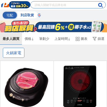
宅配
到店取貨
最多人購買
價格↓
筆劃少
上架時間↓
圖表
篩選
火鍋家電