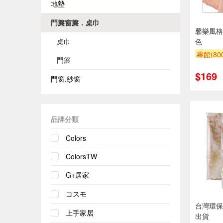
地墊
門簾窗簾．桌巾
馨樂風格桌
桌巾
色
專館(8
門簾
滿額9折
$169
門窗.紗窗
品牌分類
Colors
ColorsTW
G+居家
コスモ
台灣環保
上手家居
出貨