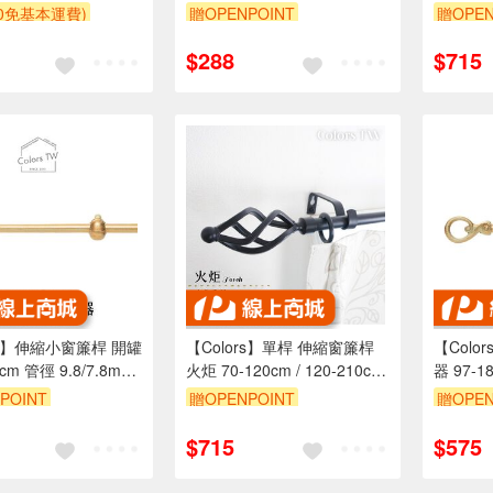
組2入 古典系列 DIY 裝飾
120-2
00免基本運費)
贈OPENPOINT
贈OPEN
造型桿 
贈$200
$288
$715
rs】伸縮小窗簾桿 開罐
【Colors】單桿 伸縮窗簾桿
【Col
7cm 管徑 9.8/7.8mm
火炬 70-120cm / 120-210cm
器 97-1
歐式 復古風格 小窗桿
古典系列 門簾
9.8/7
POINT
贈OPENPOINT
贈OPEN
穿桿
風格 小
$715
$575