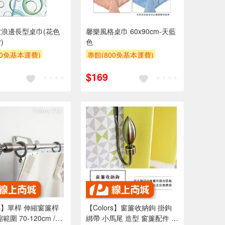
浪邊長型桌巾(花色
馨樂風格桌巾 60x90cm-天藍
)
色
00免基本運費)
專館(800免基本運費)
贈$200
滿額9折
贈$200
$169
rs】單桿 伸縮窗簾桿
【Colors】窗簾收納鉤 掛鉤
範圍 70-120cm /
綁帶 小馬尾 造型 窗簾配件 居