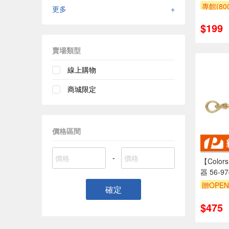
專館(8
更多
+
滿額9折
$199
賣場類型
線上購物
商城限定
價格區間
-
【Colo
器 56-9
伸縮桿 
贈OPEN
確定
門簾桿 
$475