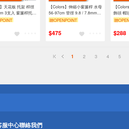
rs】天花板 托架 桿徑
【Colors】伸縮小窗簾桿 水母
【Colo
mm 3支入 窗簾桿托架
56-97cm 管徑 9.8 / 7.8mm
飾頭 帽頭
掛 金屬架 支撐架 台灣
伸縮桿 歐式 復古風格 小窗桿
組2入 古
POINT
贈OPENPOINT
贈OPEN
觀 實用
門簾桿 穿桿
$475
$288
1
2
3
4
5
送
請小心！
送
客服中心
聯絡我們
請小心！