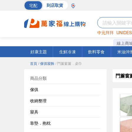
宅配
到店取貨
中元拜拜
UNIDES
巧克力
罐頭
海苔
線上商
好康主題
生鮮冷凍
飲料零食
米油沖
首頁
/ 傢俱寢飾
/ 門簾窗簾．桌巾
門簾窗
商品分類
傢俱
收納整理
寢具
靠墊．抱枕