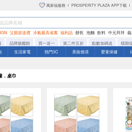
萬家福服務
PROSPERITY PLAZA APP下載
IGN
父親節送禮
冷氣最高省萬
福利品
餅乾
泡麵
飲料
中元拜拜
義
洋芋片
城
品牌旗艦館
買一送一
第二件五折
點數加碼送
檔期
泡
生活家電
熱門3C
美妝個清
嬰童保健
簾．桌巾