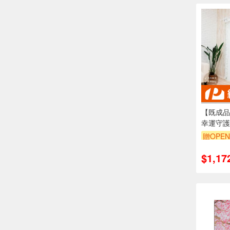
【既成品
幸運守護 
163/20
贈OPEN
洗
$1,17