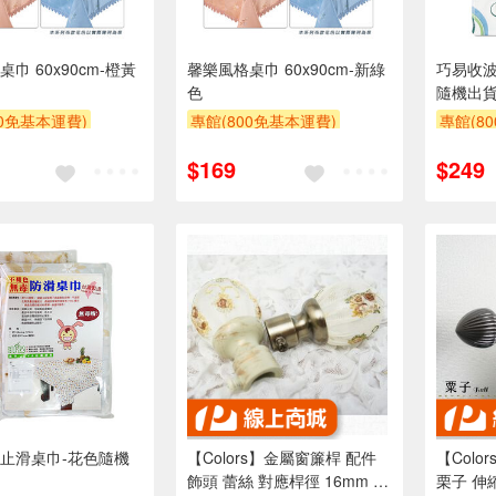
巾 60x90cm-橙黃
馨樂風格桌巾 60x90cm-新綠
巧易收波
色
隨機出貨
00免基本運費)
專館(800免基本運費)
專館(8
贈$200
滿額9折
贈$200
滿額9折
$169
$249
止滑桌巾-花色隨機
【Colors】金屬窗簾桿 配件
【Colo
飾頭 蕾絲 對應桿徑 16mm 1
栗子 伸縮