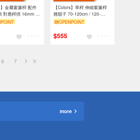
rs】金屬窗簾桿 配件
【Colors】單桿 伸縮窗簾桿
 對應桿徑 16mm 1
翹鬍子 70-120cm / 120-
典系列 DIY 裝飾
210cm 古典系列
POINT
贈OPENPOINT
$555
6
7
more