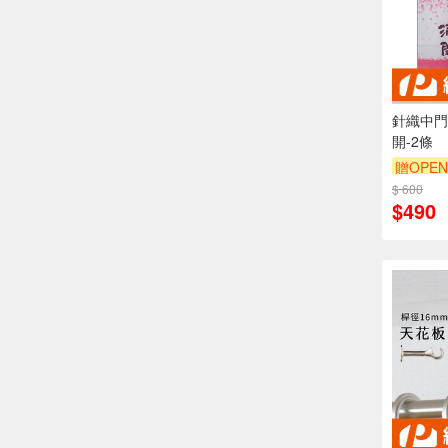
針織中門簾
開-2條
贈OPEN
$ 600
$490