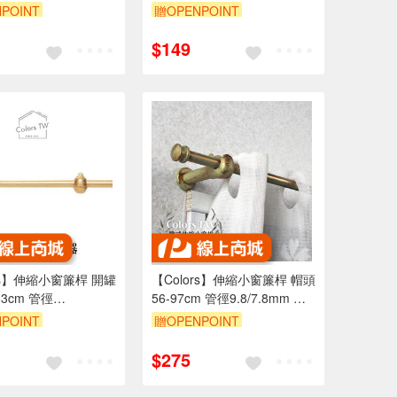
10cm 古典系列 金屬桿
家 收納 窗框 掛飾 可掛衣服
POINT
贈OPENPOINT
門簾桿
台灣製造
$149
ors】伸縮小窗簾桿 開罐
【Colors】伸縮小窗簾桿 帽頭
83cm 管徑
56-97cm 管徑9.8/7.8mm 伸
.8mm 伸縮桿 歐式 復古
縮桿 歐式 復古風格 小窗桿 門
POINT
贈OPENPOINT
窗桿 門簾桿 穿桿
簾桿 穿桿
$275