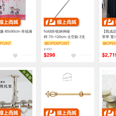
-85x90cm-幸福滿
hold掛/收納伸縮
【既成品
桿-70~120cm-太空銀-3支
單寧 寬1
165/21
POINT
贈OPENPOINT
贈OPEN
窗簾 牛
$ 450
$298
$2,71