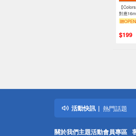
【Colo
對應16
垂掛 吊
贈OPEN
製造 美
$199
偏遠地區配
詐騙網頁！
得獎公告
活動快訊
熱門話題
銀行優惠
偏遠地區配
關於我們
主題活動
會員專區
詐騙網頁！