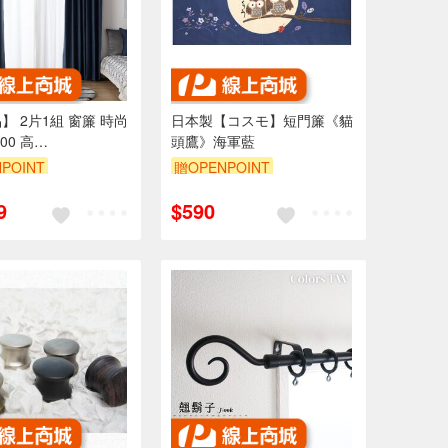
】 2片1組 窗簾 時尚
日本製【コスモ】短門簾《貓
00 高
頭鷹》海軍藍
0/240cm 台灣製 素色
POINT
贈OPENPOINT
仔布 可水洗
9
$590