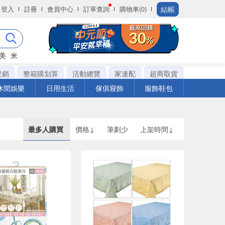
結帳
登入
註冊
會員中心
訂單查詢
購物車(0)
美
米
促銷
整箱購划算
活動總覽
家速配
超商取貨
休閒娛樂
日用生活
傢俱寢飾
服飾鞋包
最多人購買
價格↓
筆劃少
上架時間↓