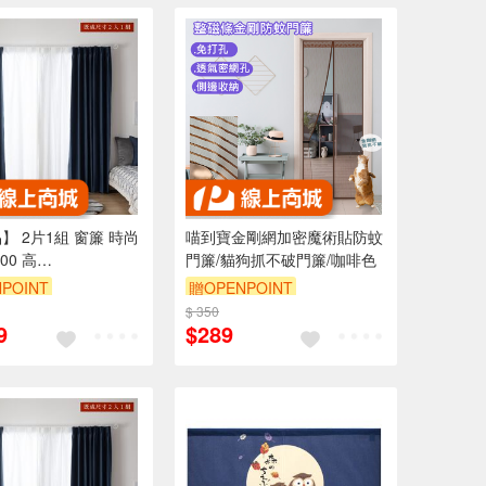
】 2片1組 窗簾 時尚
喵到寶金剛網加密魔術貼防蚊
00 高
門簾/貓狗抓不破門簾/咖啡色
0/240cm 台灣製 素色
POINT
贈OPENPOINT
仔布 可水洗
$ 350
9
$289