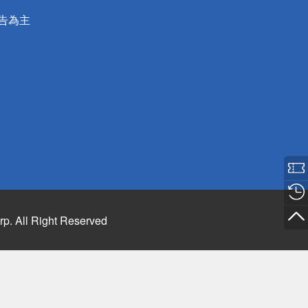
公告為主
rp. All Right Reserved