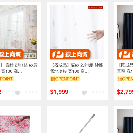
】 窗紗 2片1組 紗簾
【既成品】窗紗 2片1組 紗簾
【既成品
寬100 高
雪地冷杉 寬100 高
單寧 寬1
8/238cm 台灣製 可水
163/208/238cm 台灣製 刺繡
165/21
POINT
贈OPENPOINT
贈OPEN
藍色系 可水洗
窗簾 牛
2
$1,999
$2,79