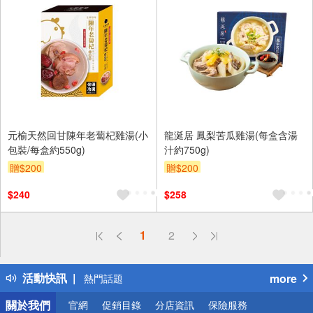
元榆天然回甘陳年老蔔杞雞湯(小
龍涎居 鳳梨苦瓜雞湯(每盒含湯
包裝/每盒約550g)
汁約750g)
贈$200
贈$200
$240
$258
偏遠地區配送
1
2
詐騙網頁！請小心！
得獎公告
活動快訊
more
熱門話題
銀行優惠
關於我們
官網
促銷目錄
分店資訊
保險服務
偏遠地區配送