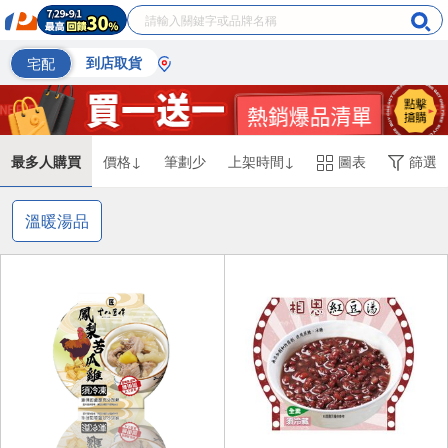
宅配
到店取貨
最多人購買
價格↓
筆劃少
上架時間↓
圖表
篩選
溫暖湯品