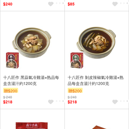
$240
$85
十八匠作 黑蒜氣冷雞湯※熟品每
十八匠作 剝皮辣椒氣冷雞湯※熟
盒含湯汁約1200克
品每盒含湯汁約1200克
贈$200
贈$200
$ 248
$ 248
$218
$218