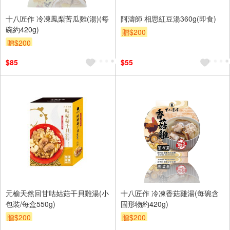
十八匠作 冷凍鳳梨苦瓜雞(湯)(每
阿濤師 相思紅豆湯360g(即食)
碗約420g)
贈$200
贈$200
$85
$55
元榆天然回甘咕姑菇干貝雞湯(小
十八匠作 冷凍香菇雞湯(每碗含
包裝/每盒550g)
固形物約420g)
贈$200
贈$200