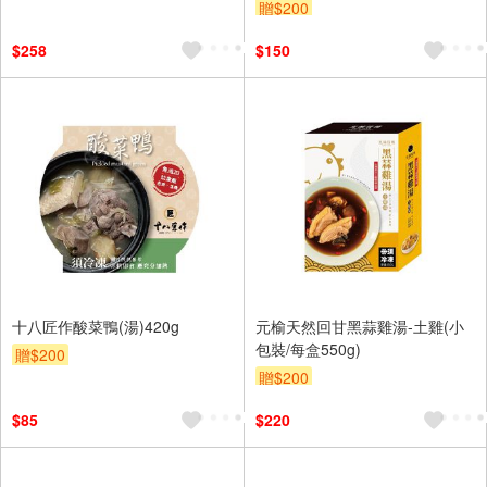
贈$200
$258
$150
十八匠作酸菜鴨(湯)420g
元榆天然回甘黑蒜雞湯-土雞(小
包裝/每盒550g)
贈$200
贈$200
$85
$220