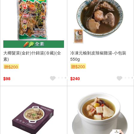
大椰髮菜(金針)什錦湯(冷藏)(全
冷凍元榆剝皮辣椒雞湯-小包裝
素)
550g
贈$200
贈$200
$98
$240