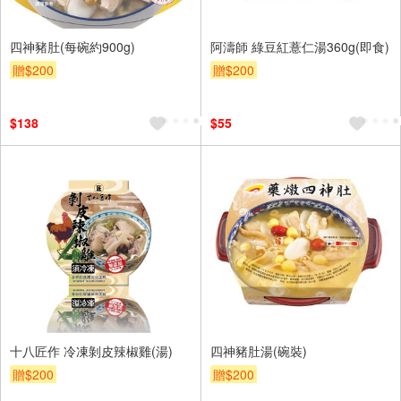
四神豬肚(每碗約900g)
阿濤師 綠豆紅薏仁湯360g(即食)
贈$200
贈$200
$138
$55
十八匠作 冷凍剝皮辣椒雞(湯)
四神豬肚湯(碗裝)
贈$200
贈$200