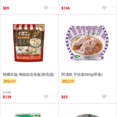
$85
$168
韓國水協-傳統綜合魚板(附高湯)
阿濤師 芋頭湯360g(即食)
贈$200
贈$200
$ 169
$139
$55