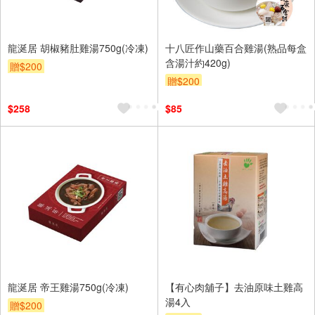
龍涎居 胡椒豬肚雞湯750g(冷凍)
十八匠作山藥百合雞湯(熟品每盒
含湯汁約420g)
贈$200
贈$200
$258
$85
龍涎居 帝王雞湯750g(冷凍)
【有心肉舖子】去油原味土雞高
湯4入
贈$200