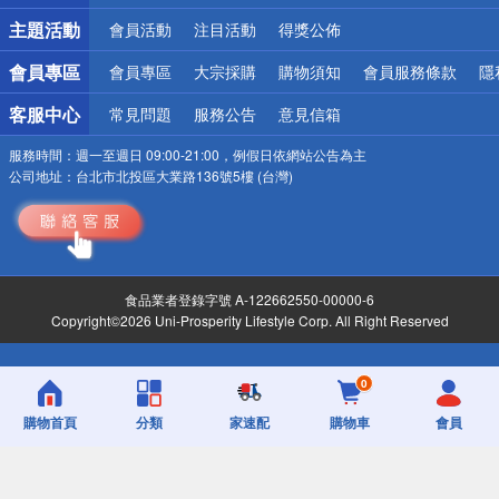
詐騙網頁！請小心！
主題活動
會員活動
注目活動
得獎公佈
會員專區
會員專區
大宗採購
購物須知
會員服務條款
隱
客服中心
常見問題
服務公告
意見信箱
服務時間：
週一至週日 09:00-21:00，例假日依網站公告為主
公司地址：
台北市北投區大業路136號5樓 (台灣)
食品業者登錄字號 A-122662550-00000-6
Copyright©2026 Uni-Prosperity Lifestyle Corp. All Right Reserved
0
購物首頁
分類
家速配
購物車
會員