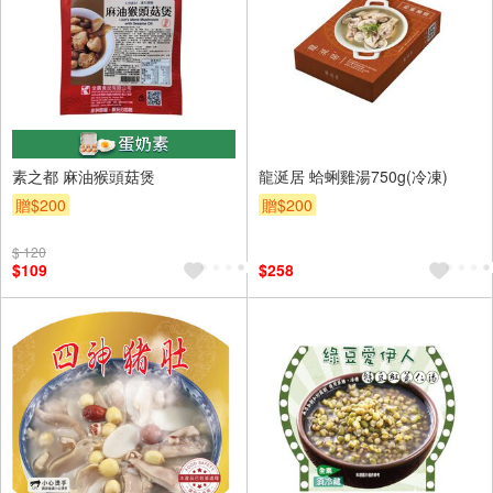
素之都 麻油猴頭菇煲
龍涎居 蛤蜊雞湯750g(冷凍)
贈$200
贈$200
$ 120
$109
$258