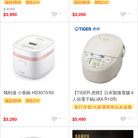
滿額贈券
贈$200
滿額贈券
贈$200
$ 4090
$3,990
$3,090
飛利浦 小香鍋 HD3073/50
【TIGER 虎牌】日本製微電腦 6
人份電子鍋(JAX-R10R)
滿額贈券
贈$200
客訂交貨(大家電商單品未達萬
元需加收$300-500,部分安裝跨
$3,280
$5,490
區費另計,實際收費以專人聯絡
報價為主)
滿額贈券