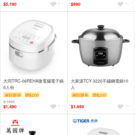
$5,190
$990
區費另計,實際收費以專人聯絡
報價為主)
滿額贈券
大同TRC-06REHA微電腦電子鍋
大家源TCY-3220不鏽鋼電鍋10
6人份
人
滿額贈券
贈$200
滿額贈券
贈$200
$ 1690
$1,490
$1,690