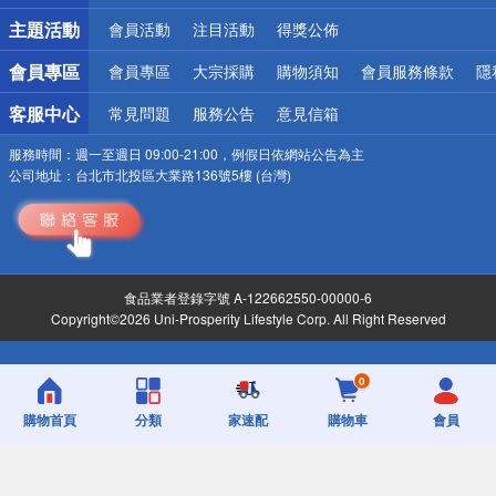
詐騙網頁！請小心！
主題活動
會員活動
注目活動
得獎公佈
會員專區
會員專區
大宗採購
購物須知
會員服務條款
隱
客服中心
常見問題
服務公告
意見信箱
服務時間：
週一至週日 09:00-21:00，例假日依網站公告為主
公司地址：
台北市北投區大業路136號5樓 (台灣)
食品業者登錄字號 A-122662550-00000-6
Copyright©2026 Uni-Prosperity Lifestyle Corp. All Right Reserved
0
購物首頁
分類
家速配
購物車
會員