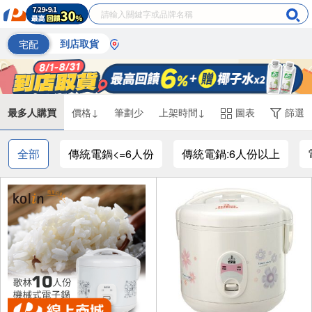
宅配
到店取貨
最多人購買
價格↓
筆劃少
上架時間↓
圖表
篩選
全部
傳統電鍋<=6人份
傳統電鍋:6人份以上