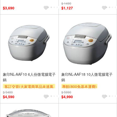
滿額贈券
$ 1490
$3,690
$1,127
象印NL-AAF10 6人份微電腦電子
象印NL-AAF18 10人微電腦電子
鍋
鍋
客訂交貨(大家電商單品未達萬
專館(800免基本運費)
元需加收$300-500,部分安裝跨
$ 5480
$ 5990
滿額贈券
贈$200
$4,590
$4,990
區費另計,實際收費以專人聯絡
報價為主)
滿額贈券