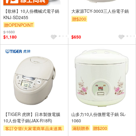
【歌林】10人份機械式電子鍋
大家源TCY-3003三人份電子鍋
KNJ-SD2455
贈$200
贈OPENPOINT
$ 1680
$1,180
$650
【TIGER 虎牌】日本製微電腦
山多力10人份微壓電子鍋 SL-
10人份電子鍋(JAX-R18R)
1060
滿額贈券
贈$200
客訂交貨(大家電商單品未達萬
元需加收$300-500,部分安裝跨