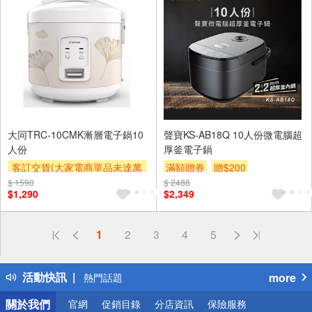
大同TRC-10CMK漸層電子鍋10
聲寶KS-AB18Q 10人份微電腦超
人份
厚釜電子鍋
客訂交貨(大家電商單品未達萬
滿額贈券
贈$200
元需加收$300-500,部分安裝跨
$ 1590
$ 2488
$1,290
$2,349
區費另計,實際收費以專人聯絡
報價為主)
滿額贈券
偏遠地區配送
1
2
3
4
5
詐騙網頁！請小心！
得獎公告
活動快訊
more
熱門話題
銀行優惠
關於我們
官網
促銷目錄
分店資訊
保險服務
偏遠地區配送