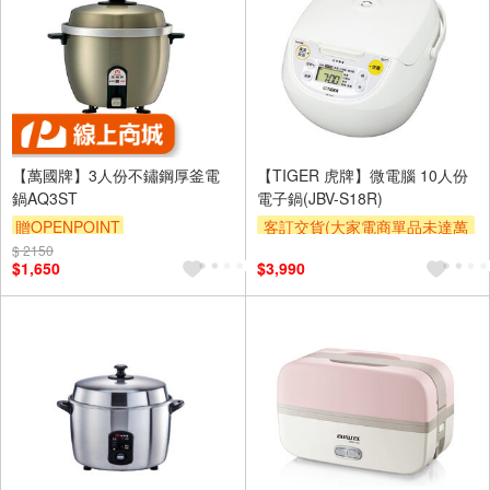
【萬國牌】3人份不鏽鋼厚釜電
【TIGER 虎牌】微電腦 10人份
鍋AQ3ST
電子鍋(JBV-S18R)
贈OPENPOINT
客訂交貨(大家電商單品未達萬
元需加收$300-500,部分安裝跨
$ 2150
$1,650
$3,990
區費另計,實際收費以專人聯絡
報價為主)
滿額贈券