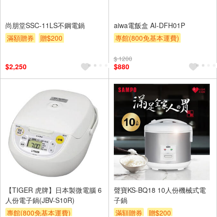
尚朋堂SSC-11LS不鋼電鍋
aiwa電飯盒 AI-DFH01P
滿額贈券
贈$200
專館(800免基本運費)
滿額贈券
贈$200
$ 1200
$2,250
$880
【TIGER 虎牌】日本製微電腦 6
聲寶KS-BQ18 10人份機械式電
人份電子鍋(JBV-S10R)
子鍋
專館(800免基本運費)
滿額贈券
贈$200