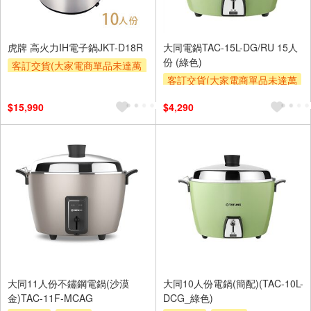
虎牌 高火力IH電子鍋JKT-D18R
大同電鍋TAC-15L-DG/RU 15人
份 (綠色)
客訂交貨(大家電商單品未達萬
元需加收$300-500,部分安裝跨
客訂交貨(大家電商單品未達萬
區費另計,實際收費以專人聯絡
元需加收$300-500,部分安裝跨
$15,990
$4,290
報價為主)
區費另計,實際收費以專人聯絡
報價為主)
滿額贈券
大同11人份不鏽鋼電鍋(沙漠
大同10人份電鍋(簡配)(TAC-10L-
金)TAC-11F-MCAG
DCG_綠色)