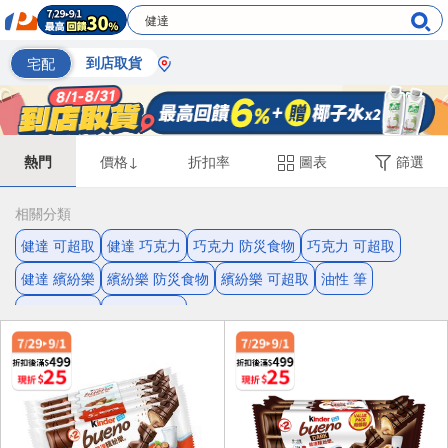
宅配
到店取貨
熱門
價格↓
折扣率
圖表
篩選
相關分類
健達 可超取
健達 巧克力
巧克力 防災食物
巧克力 可超取
健達 繽紛樂
繽紛樂 防災食物
繽紛樂 可超取
油性 筆
油性 色鉛筆
三角形 鉛筆