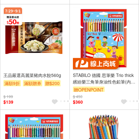
王品嚴選高麗菜豬肉水餃560g
STABILO 德國 思筆樂 Trio thick
繽紛樂三角筆身油性色鉛筆(內含
滿額9折
滿額贈券
贈$200
專用削筆器) 紙盒 18色組 / 盒
贈OPENPOINT
ST203/2-18
$ 199
$ 450
$139
$360