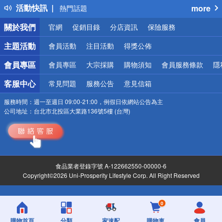
活動快訊
more
熱門話題
銀行優惠
關於我們
官網
促銷目錄
分店資訊
保險服務
偏遠地區配送
詐騙網頁！請小心！
主題活動
會員活動
注目活動
得獎公佈
會員專區
會員專區
大宗採購
購物須知
會員服務條款
隱
客服中心
常見問題
服務公告
意見信箱
服務時間：
週一至週日 09:00-21:00，例假日依網站公告為主
公司地址：
台北市北投區大業路136號5樓 (台灣)
食品業者登錄字號 A-122662550-00000-6
Copyright©2026 Uni-Prosperity Lifestyle Corp. All Right Reserved
0
購物首頁
分類
家速配
購物車
會員