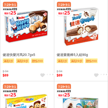
健達快樂河馬20.7gx5
健達樂脆棒5入組90g
滿額折
滿額9折
贈$200
滿額折
滿額9折
贈$200
$ 94
$ 94
$89
$89