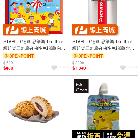
STABILO 德國 思筆樂 Trio thick
STABILO 德國 思筆樂 Trio thick
繽紛樂三角筆身油性色鉛筆(內含
繽紛樂三角筆身油性色鉛筆(含專
專用削筆器) 紙盒 24色組 / 盒
用筆筒) 18色92支 / 入
贈OPENPOINT
贈OPENPOINT
ST203/2-24
ST203/92-1
$ 600
$ 2300
$480
$1,840