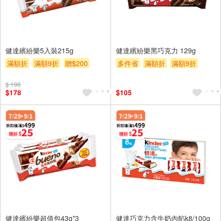
健達繽紛樂5入裝215g
健達繽紛樂黑巧克力 129g
滿額折
滿額9折
贈$200
多件省
滿額折
滿額9折
贈$200
$ 198
$178
$105
健達繽紛樂超值包43g*3
健達巧克力含牛奶內餡k8/100g