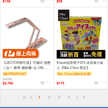
$138
$59
【JECTOR傑可達】可攜式 摺疊
Kracie知育果子DIY-冰淇淋小達
二合一 教學 攝影機 /台 CM-
人【Mia C'bon 限定】
U403C
贈OPENPOINT
Mia C'bon(滿800免運)
$ 4700
滿額折
$3,760
$175
偏遠地區配送
1
2
3
4
詐騙網頁！請小心！
得獎公告