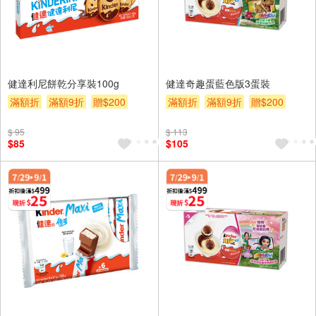
健達利尼餅乾分享裝100g
健達奇趣蛋藍色版3蛋裝
滿額折
滿額9折
贈$200
滿額折
滿額9折
贈$200
$ 95
$ 113
$85
$105