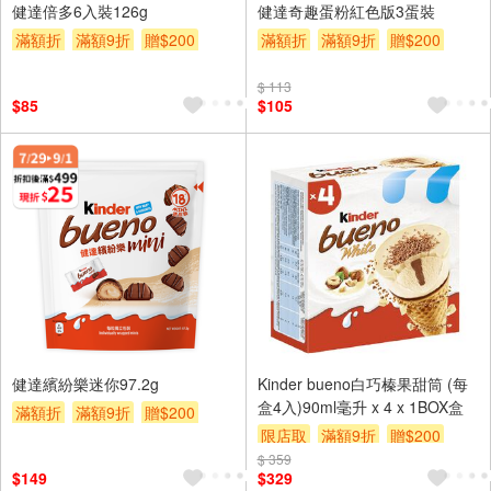
健達倍多6入裝126g
健達奇趣蛋粉紅色版3蛋裝
滿額折
滿額9折
贈$200
滿額折
滿額9折
贈$200
$ 113
$85
$105
健達繽紛樂迷你97.2g
Kinder bueno白巧榛果甜筒 (每
盒4入)90ml毫升 x 4 x 1BOX盒
滿額折
滿額9折
贈$200
限店取
滿額9折
贈$200
$ 359
$149
$329