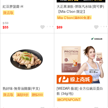
紅豆胖菠蘿-H
大正果凍飲-彈珠汽水味(寶可夢)
【Mia C'bon 限定】
限店取
Mia C'bon(滿800免運)
$ 59
滿額折
$55
$89
熟好味-無骨油雞腿(半支)
[WEDAR 薇達] 全方位豌豆蛋白
飲 (34g/包)
限店取
滿額9折
贈$200
贈OPENPOINT
訂單滿699享95折