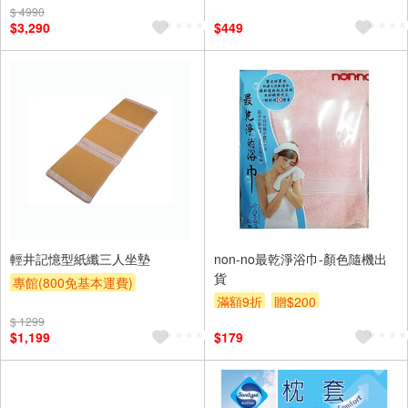
$ 4990
$3,290
$449
輕井記憶型紙纖三人坐墊
non-no最乾淨浴巾-顏色隨機出
貨
專館(800免基本運費)
滿額9折
贈$200
滿額9折
贈$200
$ 1299
$1,199
$179