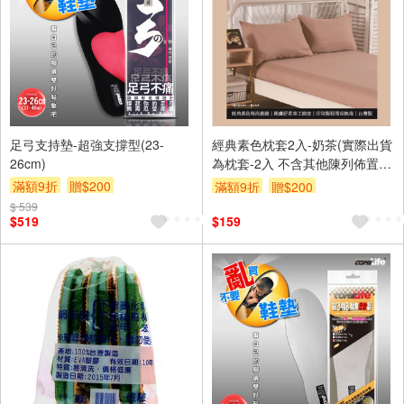
足弓支持墊-超強支撐型(23-
經典素色枕套2入-奶茶(實際出貨
26cm)
為枕套-2入 不含其他陳列佈置
物)
滿額9折
贈$200
滿額9折
贈$200
$ 539
$519
$159