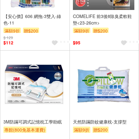
【安心價】606 網拖-3雙入-綠
COMELIFE 前3後8除臭柔軟鞋
色-11
墊<23-26cm>
滿額9折
贈$200
滿額9折
贈$200
$ 129
$112
$95
3M防蹣可調式記憶枕工學助眠
天然防蹣防蚊健康枕-支撐型
專館(800免基本運費)
滿額9折
贈$200
滿額9折
贈$200