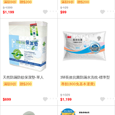
含其他陳列佈置物)
滿額9折
贈$200
滿額9折
贈$200
$ 1399
$ 129
$1,199
$99
天然防蹣防蚊保潔墊-單人
3M長效抗菌防蹣水洗枕-標準型
滿額9折
贈$200
專館(800免基本運費)
滿額9折
贈$200
$ 1329
$699
$1,199