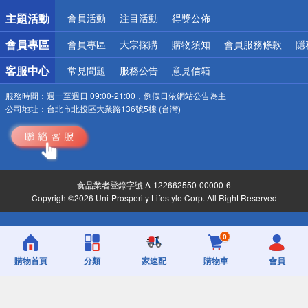
詐騙網頁！請小心！
主題活動
會員活動
注目活動
得獎公佈
會員專區
會員專區
大宗採購
購物須知
會員服務條款
隱
客服中心
常見問題
服務公告
意見信箱
服務時間：
週一至週日 09:00-21:00，例假日依網站公告為主
公司地址：
台北市北投區大業路136號5樓 (台灣)
食品業者登錄字號 A-122662550-00000-6
Copyright©2026 Uni-Prosperity Lifestyle Corp. All Right Reserved
0
購物首頁
分類
家速配
購物車
會員