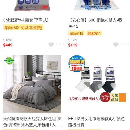
3M保潔墊枕頭套(平單式)
【安心價】606 網拖-3雙入-藍
色-12
專館(800免基本運費)
滿額9折
贈$200
滿額9折
贈$200
$ 690
$ 129
$449
$112
天然防蹣防蚊天絲雙人床包組-灰
EF 1/2男女毛巾運動襪4入-顏色
色(實際出貨為雙人床包組1入 不
隨機出貨