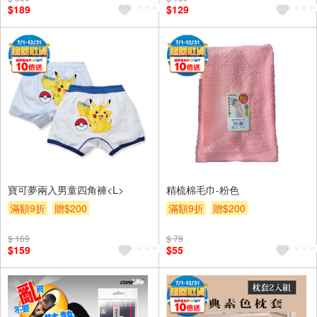
$189
$129
寶可夢兩入男童四角褲<L>
精梳棉毛巾-粉色
滿額9折
贈$200
滿額9折
贈$200
$ 169
$ 79
$159
$55