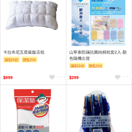
卡拉布尼五星級飯店枕
山寧泰防蹣抗菌純棉枕套2入-顏
色隨機出貨
滿額9折
贈$200
滿額9折
贈$200
$699
$299