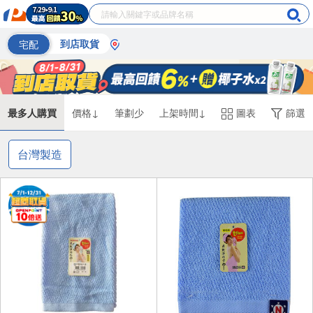
宅配
到店取貨
最多人購買
價格↓
筆劃少
上架時間↓
圖表
篩選
台灣製造