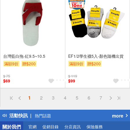
台灣藍白拖-紅9.5~10.5
EF1/2學生襪5入-顏色隨機出貨
滿額9折
贈$200
滿額9折
贈$200
$ 75
$ 119
$69
$99
偏遠地區配送
1
2
3
4
5
6
7
詐騙網頁！請小心！
得獎公告
活動快訊
more
熱門話題
銀行優惠
關於我們
官網
促銷目錄
分店資訊
保險服務
偏遠地區配送