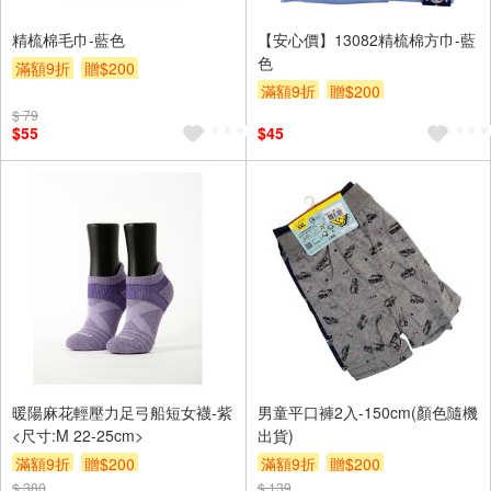
精梳棉毛巾-藍色
【安心價】13082精梳棉方巾-藍
色
滿額9折
贈$200
滿額9折
贈$200
$ 79
$55
$45
暖陽麻花輕壓力足弓船短女襪-紫
男童平口褲2入-150cm(顏色隨機
<尺寸:M 22-25cm>
出貨)
滿額9折
贈$200
滿額9折
贈$200
$ 380
$ 139