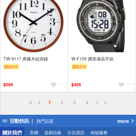
TW-9117 典藏木紋掛鐘
W-F155 圓形液晶手錶
贈$200
贈$200
$599
$459
偏遠地區配送
1
2
3
4
詐騙網頁！請小心！
得獎公告
活動快訊
more
熱門話題
銀行優惠
關於我們
官網
促銷目錄
分店資訊
保險服務
偏遠地區配送