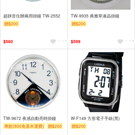
超靜音住辦兩用掛鐘 TW-2552
TW-9935 典雅單液晶掛鐘
贈$200
贈$200
$560
$599
TW-9672 夜感自動亮時掛鐘
W-F149 方形電子手錶(黑)
專館(800免基本運費)
贈$200
贈$200