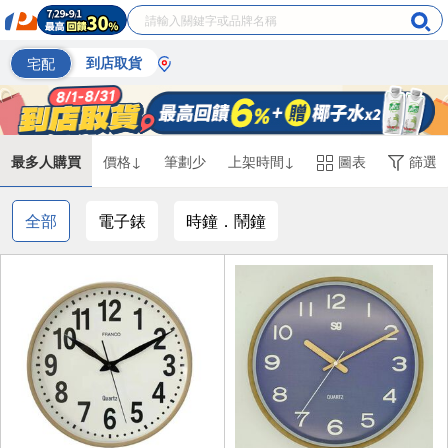
宅配
到店取貨
最多人購買
價格↓
筆劃少
上架時間↓
圖表
篩選
全部
電子錶
時鐘．鬧鐘