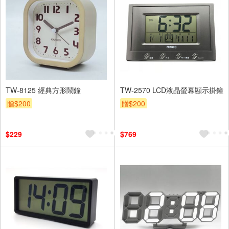
TW-8125 經典方形鬧鐘
TW-2570 LCD液晶螢幕顯示掛鐘
贈$200
贈$200
$229
$769