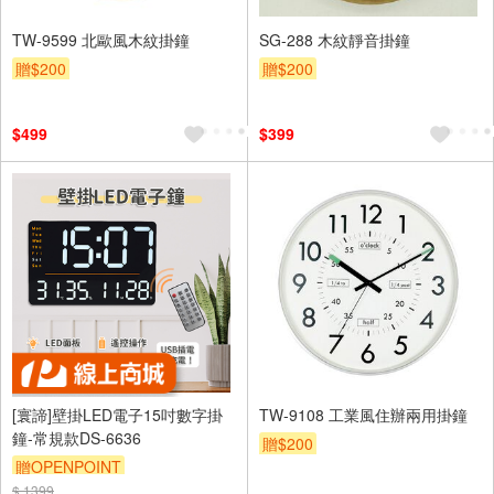
TW-9599 北歐風木紋掛鐘
SG-288 木紋靜音掛鐘
贈$200
贈$200
$499
$399
[寰諦]壁掛LED電子15吋數字掛
TW-9108 工業風住辦兩用掛鐘
鐘-常規款DS-6636
贈$200
贈OPENPOINT
$ 1399