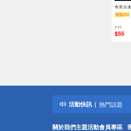
奇美冷凍
贈$200
$ 65
$55
偏遠地區配
詐騙網頁！
得獎公告
活動快訊
熱門話題
銀行優惠
偏遠地區配
關於我們
主題活動
會員專區
詐騙網頁！