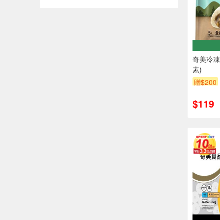
奇美冷凍
素)
贈$200
$119