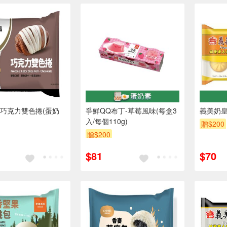
巧克力雙色捲(蛋奶
爭鮮QQ布丁-草莓風味(每盒3
義美奶皇
入/每個110g)
贈$200
贈$200
$81
$70