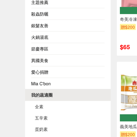
主題推薦
殺蟲防曬
奇美冷凍
銀髮友善
贈$200
火鍋湯底
$65
節慶專區
異國美食
愛心捐贈
Mia C'bon
我的蔬適圈
全素
五辛素
義美地瓜
蛋奶素
贈$200