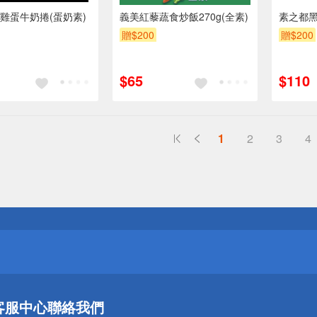
雞蛋牛奶捲(蛋奶素)
義美紅藜蔬食炒飯270g(全素)
素之都黑
贈$200
贈$200
$65
$110
1
2
3
4
送
請小心！
送
客服中心
聯絡我們
請小心！