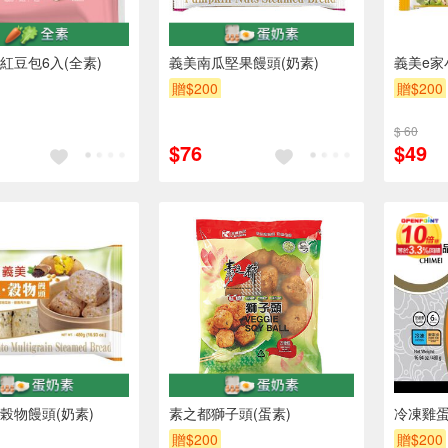
紅豆包6入(全素)
義美南瓜堅果饅頭(奶素)
義美e家
贈$200
贈$200
$ 60
$76
$49
榖物饅頭(奶素)
素之都獅子頭(蛋素)
冷凍雞蛋
贈$200
贈$200