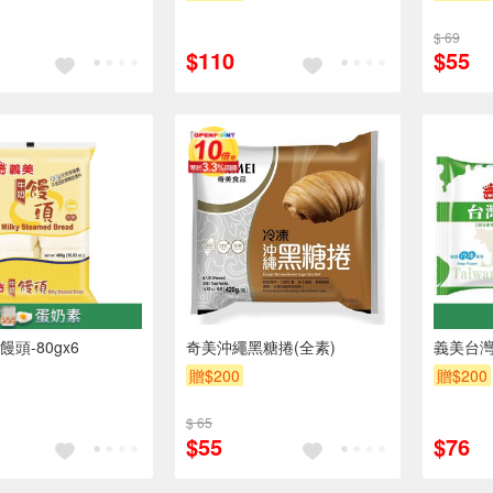
$ 69
$110
$55
頭-80gx6
奇美沖繩黑糖捲(全素)
義美台灣
贈$200
贈$200
$ 65
$55
$76