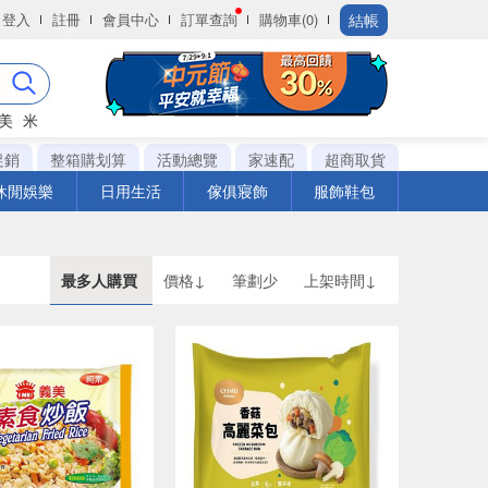
結帳
登入
註冊
會員中心
訂單查詢
購物車(0)
美
米
促銷
整箱購划算
活動總覽
家速配
超商取貨
休閒娛樂
日用生活
傢俱寢飾
服飾鞋包
最多人購買
價格↓
筆劃少
上架時間↓