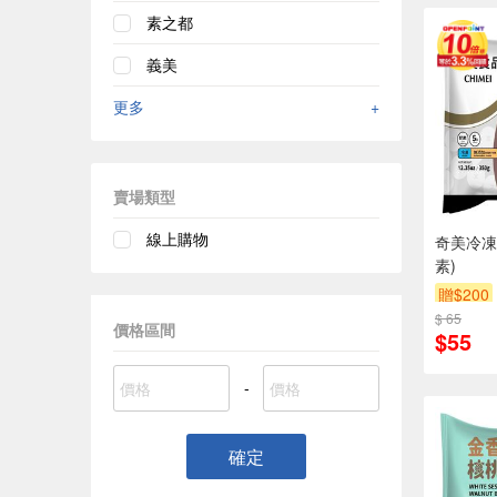
素之都
義美
更多
+
賣場類型
線上購物
奇美冷凍
素)
贈$200
$ 65
價格區間
$55
-
確定