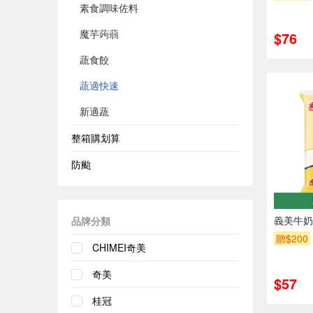
素食調味佐料
魔芋蒟蒻
$76
蔬食餃
蔬適快速
新適蔬
整箱購划算
防颱
義美牛奶饅
品牌分類
贈$200
CHIMEI奇美
奇美
$57
桂冠