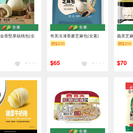
金香堅果核桃包(全
奇美冷凍香麥芝麻包(全素)
義美芝麻
贈$200
贈$200
$65
$70