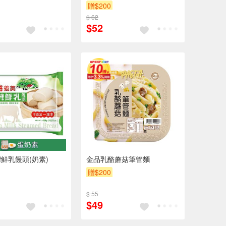
贈$200
$ 62
$52
鮮乳饅頭(奶素)
金品乳酪蘑菇筆管麵
贈$200
$ 55
$49