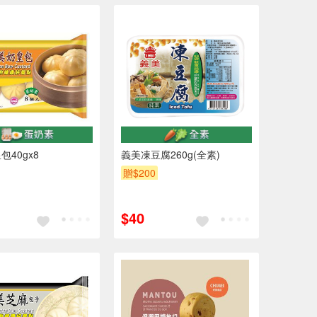
包40gx8
義美凍豆腐260g(全素)
贈$200
$40