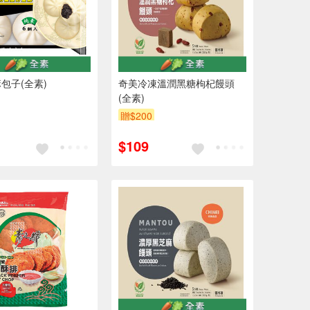
包子(全素)
奇美冷凍溫潤黑糖枸杞饅頭
(全素)
贈$200
$109