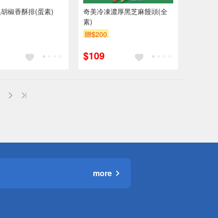
胡椒香酥排(蛋素)
奇美冷凍濃厚黑芝麻饅頭(全
素)
贈$200
$109
more