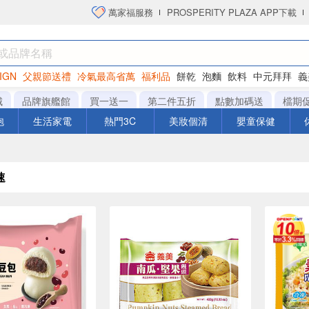
萬家福服務
PROSPERITY PLAZA APP下載
IGN
父親節送禮
冷氣最高省萬
福利品
餅乾
泡麵
飲料
中元拜拜
義
衛生紙
城
品牌旗艦館
買一送一
第二件五折
點數加碼送
檔期
泡
生活家電
熱門3C
美妝個清
嬰童保健
速