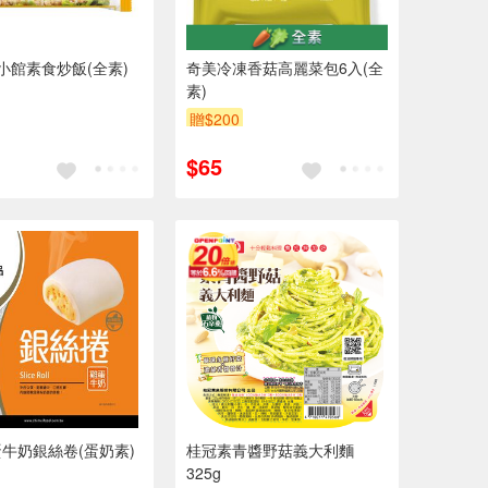
小館素食炒飯(全素)
奇美冷凍香菇高麗菜包6入(全
素)
贈$200
$65
牛奶銀絲卷(蛋奶素)
桂冠素青醬野菇義大利麵
325g