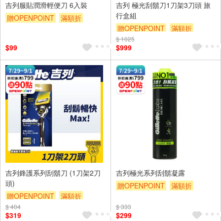
吉列服貼潤滑輕便刀 6入裝
吉列 極光刮鬍刀1刀架3刀頭 旅
行盒組
贈OPENPOINT
滿額折
贈OPENPOINT
滿額折
贈$200
$ 1025
贈$200
$99
$999
吉列鋒護系列刮鬍刀 (1刀架2刀
吉列極光系列刮鬍凝露
頭)
贈OPENPOINT
滿額折
贈OPENPOINT
滿額折
贈$200
$ 404
贈$200
$ 333
$319
$299