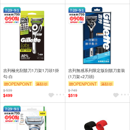
吉列極光刮鬍刀1刀架1刀頭1掛
吉列無感系列限定版刮鬍刀套裝
勾-白
(1刀架+2刀頭)
贈OPENPOINT
滿額折
贈OPENPOINT
滿額折
$ 539
贈$200
$ 749
贈$200
$499
$519