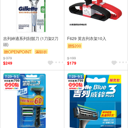
吉列紳適系列刮鬍刀 (1刀架2刀
F629 英吉列衣架10入
頭)
贈$200
贈OPENPOINT
滿額折
$ 379
贈$200
$ 199
$249
$179