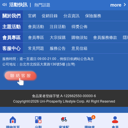
活動快訊
more
熱門話題
銀行優惠
關於我們
官網
促銷目錄
分店資訊
保險服務
偏遠地區配送
詐騙網頁！請小心！
主題活動
會員活動
注目活動
得獎公佈
會員專區
會員專區
大宗採購
購物須知
會員服務條款
隱
客服中心
常見問題
服務公告
意見信箱
服務時間：
週一至週日 09:00-21:00，例假日依網站公告為主
公司地址：
台北市北投區大業路136號5樓 (台灣)
食品業者登錄字號 A-122662550-00000-6
Copyright©2026 Uni-Prosperity Lifestyle Corp. All Right Reserved
0
購物首頁
分類
家速配
購物車
會員