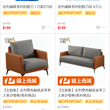
吉列威鋒系列刮鬍刀 1刀架3刀頭
吉列威鋒系列刮鬍刀頭 4刀入
贈OPENPOINT
滿額折
贈OPENPOINT
滿額折
贈$200
贈$200
$ 172
$ 172
$159
$159
【文創集】吉列雙色貓抓皮革單
【文創集】吉列雙色貓抓皮革三
人座沙發椅(客約商品)
人座沙發椅(客約商品)
贈OPENPOINT
單品享88折
贈OPENPOINT
單品享88折
$ 9381
$ 17808