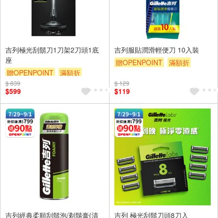
吉列極光刮鬍刀1刀架2刀頭1底
吉列服貼潤滑輕便刀 10入裝
座
贈OPENPOINT
滿額折
贈OPENPOINT
滿額折
贈$200
$ 839
贈$200
$ 129
$599
$119
吉列經典柔順刮鬍泡/剃鬚膏(清
吉列 極光刮鬍刀頭8刀入