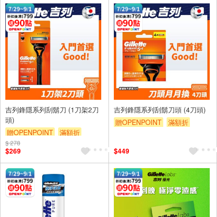
吉列鋒隱系列刮鬍刀 (1刀架2刀
吉列鋒隱系列刮鬍刀頭 (4刀頭)
頭)
贈OPENPOINT
滿額折
贈OPENPOINT
滿額折
贈$200
$ 278
贈$200
$269
$449