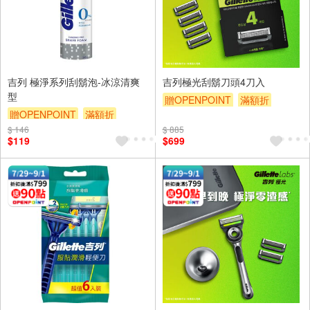
吉列 極淨系列刮鬍泡-冰涼清爽
吉列極光刮鬍刀頭4刀入
型
贈OPENPOINT
滿額折
贈OPENPOINT
滿額折
贈$200
$ 146
贈$200
$ 885
$119
$699