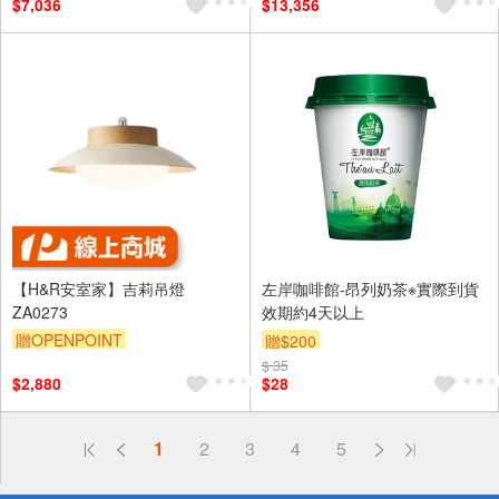
$7,036
$13,356
【H&R安室家】吉莉吊燈
左岸咖啡館-昂列奶茶※實際到貨
ZA0273
效期約4天以上
贈OPENPOINT
贈$200
訂單滿999享9折
$ 35
$2,880
$28
偏遠地區配送
1
2
3
4
5
詐騙網頁！請小心！
得獎公告