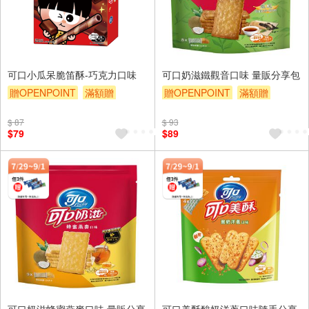
可口小瓜呆脆笛酥-巧克力口味
可口奶滋鐵觀音口味 量販分享包
贈OPENPOINT
滿額贈
贈OPENPOINT
滿額贈
滿額9折
贈$200
滿額9折
贈$200
$ 87
$ 93
$79
$89
可口奶滋蜂蜜燕麥口味 量販分享
可口美酥酸奶洋蔥口味隨手分享