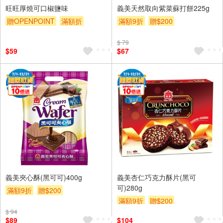
旺旺厚燒可口椒鹽味
義美天然取向紫菜蘇打餅225g
贈OPENPOINT
滿額折
滿額9折
贈$200
滿額9折
贈$200
$ 79
$59
$67
義美夾心酥(黑可可)400g
義美杏仁巧克力酥片(黑可
可)280g
滿額9折
贈$200
滿額9折
贈$200
$ 94
$89
$104