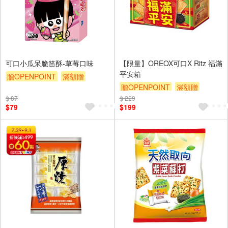
可口小瓜呆脆笛酥-草莓口味
【限量】OREOX可口X Ritz 福滿
平安箱
贈OPENPOINT
滿額贈
贈OPENPOINT
滿額贈
滿額9折
贈$200
$ 87
$ 229
滿額9折
贈$200
$79
$199