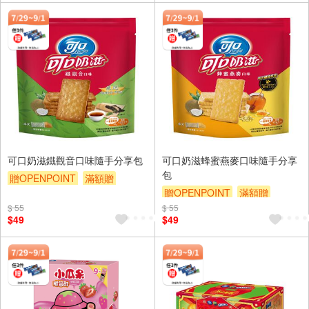
可口奶滋鐵觀音口味隨手分享包
可口奶滋蜂蜜燕麥口味隨手分享
包
贈OPENPOINT
滿額贈
贈OPENPOINT
滿額贈
滿額9折
贈$200
$ 55
$ 55
滿額9折
贈$200
$49
$49