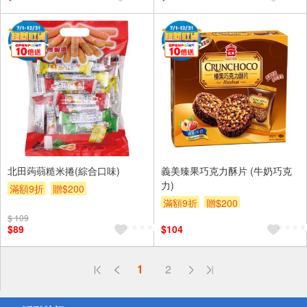
北田蒟蒻糙米捲(綜合口味)
義美臻果巧克力酥片 (牛奶巧克
力)
滿額9折
贈$200
滿額9折
贈$200
$ 109
$89
$104
偏遠地區配送
1
2
詐騙網頁！請小心！
得獎公告