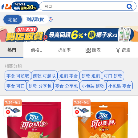
宅配
到店取貨
熱門
價格↓
折扣率
圖表
篩選
相關分類
零食 可超取
餅乾 可超取
追劇 零食
餅乾 追劇
可口 餅乾
零食 可口
餅乾 分享包
零食 分享包
小包裝 餅乾
小包裝 零食