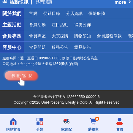
活動快訊
more
熱門話題
銀行優惠
關於我們
官網
促銷目錄
分店資訊
保險服務
偏遠地區配送
詐騙網頁！請小心！
主題活動
會員活動
注目活動
得獎公佈
會員專區
會員專區
大宗採購
購物須知
會員服務條款
隱
客服中心
常見問題
服務公告
意見信箱
服務時間：
週一至週日 09:00-21:00，例假日依網站公告為主
公司地址：
台北市北投區大業路136號5樓 (台灣)
食品業者登錄字號 A-122662550-00000-6
Copyright©2026 Uni-Prosperity Lifestyle Corp. All Right Reserved
0
購物首頁
分類
家速配
購物車
會員