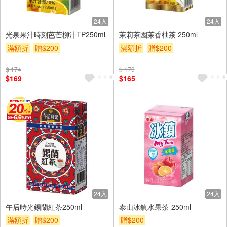
24入
24入
光泉果汁時刻芭芒柳汁TP250ml
茉莉茶園茉香柚茶 250ml
滿額折
贈$200
滿額折
贈$200
$ 174
$ 179
$169
$165
24入
24入
午后時光錫蘭紅茶250ml
泰山冰鎮水果茶-250ml
滿額折
贈$200
贈$200