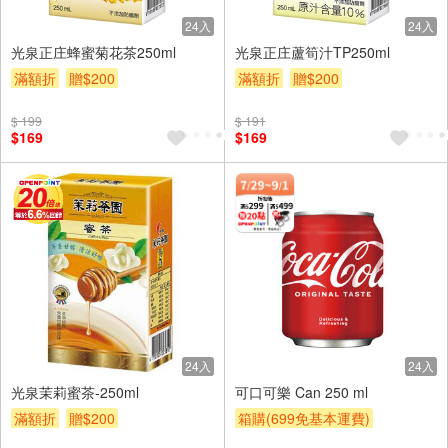
24入
24入
光泉正庄蜂蜜菊花茶250ml
光泉正庄蘆筍汁TP250ml
滿額折
贈$200
滿額折
贈$200
$ 199
$ 191
$169
$169
24入
24入
光泉茉莉蜜茶-250ml
可口可樂 Can 250 ml
滿額折
贈$200
箱購(699免基本運費)
贈OPENPOINT
滿額贈