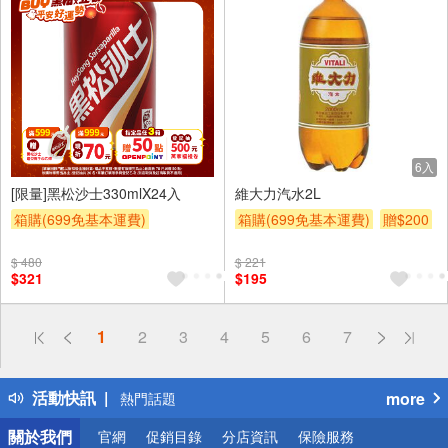
24入
6入
[限量]黑松沙士330mlX24入
維大力汽水2L
箱購(699免基本運費)
箱購(699免基本運費)
贈$200
滿件登記抽
贈OPENPOINT
$ 480
$ 221
贈OPENPOINT
滿額贈
$321
$195
滿額折
贈$200
偏遠地區配送
1
2
3
4
5
6
7
詐騙網頁！請小心！
得獎公告
活動快訊
more
熱門話題
銀行優惠
關於我們
官網
促銷目錄
分店資訊
保險服務
偏遠地區配送