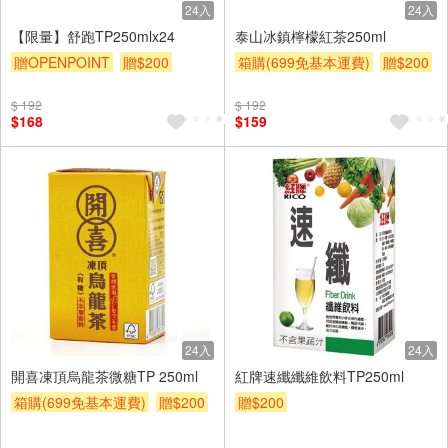
24入
24入
【限量】舒跑TP250mlx24
泰山冰鎮檸檬紅茶250ml
贈OPENPOINT
贈$200
箱購(699免基本運費)
贈$200
$ 192
$ 192
$168
$159
24入
24入
開喜凍頂烏龍茶微糖TP 250ml
紅牌速纖纖維飲料TP250ml
箱購(699免基本運費)
贈$200
贈$200