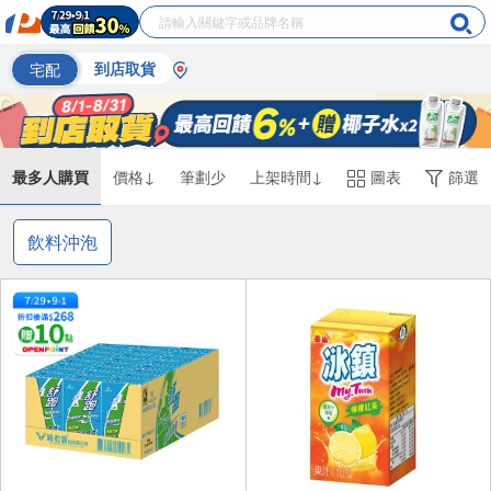
宅配
到店取貨
最多人購買
價格↓
筆劃少
上架時間↓
圖表
篩選
飲料沖泡