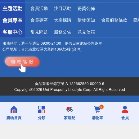
詐騙網頁！請小心！
主題活動
會員活動
注目活動
得獎公佈
會員專區
會員專區
大宗採購
購物須知
會員服務條款
隱
客服中心
常見問題
服務公告
意見信箱
服務時間：
週一至週日 09:00-21:00，例假日依網站公告為主
公司地址：
台北市北投區大業路136號5樓 (台灣)
食品業者登錄字號 A-122662550-00000-6
Copyright©2026 Uni-Prosperity Lifestyle Corp. All Right Reserved
0
購物首頁
分類
家速配
購物車
會員