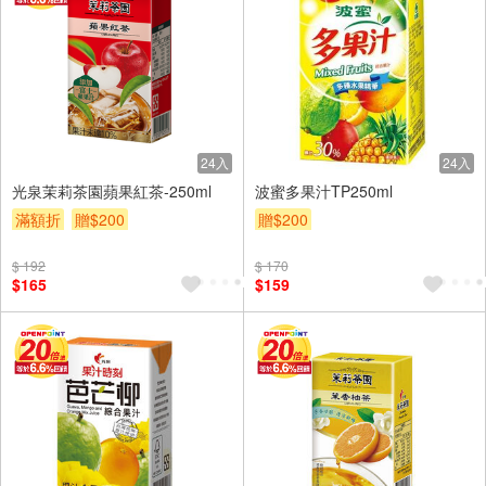
24入
24入
光泉茉莉茶園蘋果紅茶-250ml
波蜜多果汁TP250ml
滿額折
贈$200
贈$200
$ 192
$ 170
$165
$159