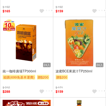
$ 192
$ 192
$165
$159
24入
24入
統一咖啡廣場TP300ml
波蜜BCE果菜汁TP250ml
箱購(699免基本運費)
贈$200
贈$200
$ 312
$ 171
$288
$159