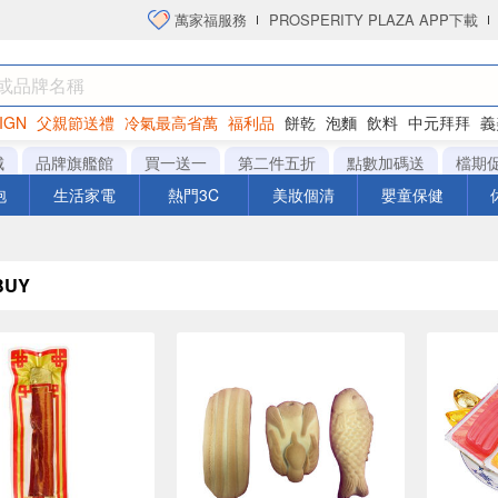
萬家福服務
PROSPERITY PLAZA APP下載
IGN
父親節送禮
冷氣最高省萬
福利品
餅乾
泡麵
飲料
中元拜拜
義
洋芋片
城
品牌旗艦館
買一送一
第二件五折
點數加碼送
檔期
泡
生活家電
熱門3C
美妝個清
嬰童保健
UY