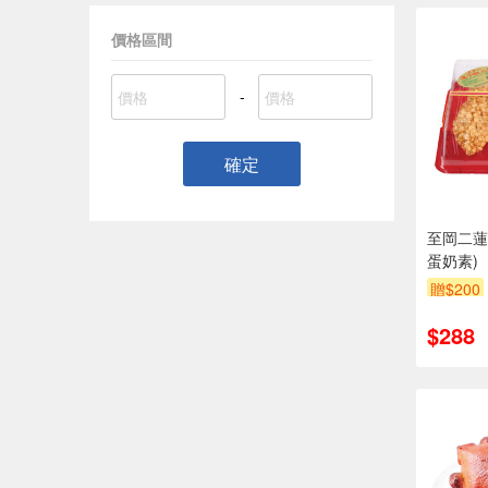
價格區間
-
確定
至岡二蓮
蛋奶素)
贈$200
$288