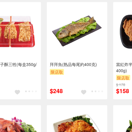
子酥三牲(每盒350g/
拜拜魚(熟品每尾約400克)
當紅炸半
400g)
限店取
限店取
$ 178
$248
$158