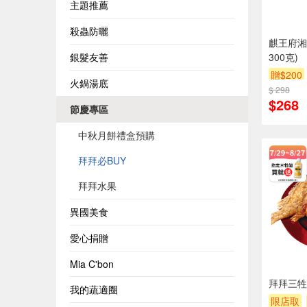
主題推薦
殺蟲防曬
麒王府湘
銀髮友善
300克)
贈$200
火鍋湯底
$ 298
$268
節慶專區
中秋月餅禮盒預購
拜拜必BUY
拜拜水果
異國美食
愛心捐贈
Mia C'bon
拜拜三牲
我的蔬適圈
限店取