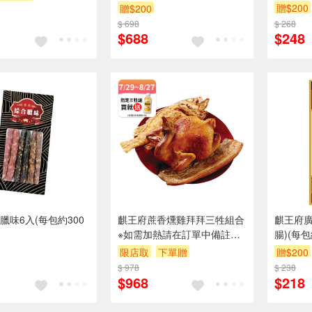
贈$200
贈$200
$ 698
$ 268
$688
$248
臘味6入(每包約300
麒王府蔗香燻雞拜拜三牲組合
麒王府廣
※如需加熱請在訂單中備註，
腸)(每包
如無備註則冷凍取貨
限店取
下單贈
贈$200
$ 978
$ 238
$968
$218