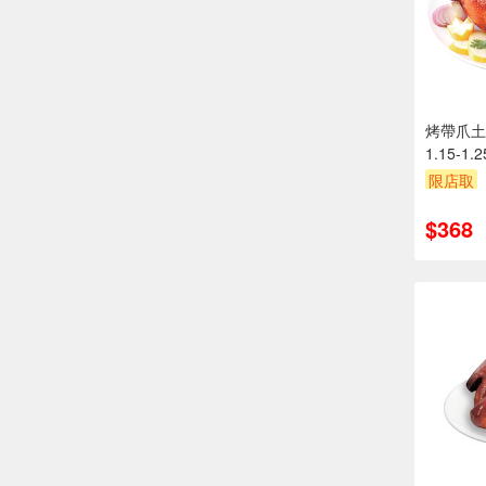
烤帶爪土
1.15-1.
限店取
$368