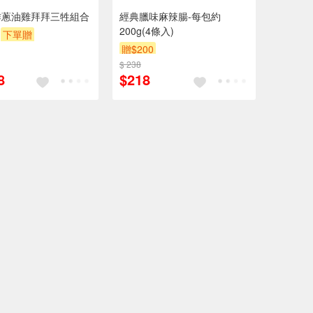
作蔥油雞拜拜三牲組合
經典臘味麻辣腸-每包約
200g(4條入)
下單贈
贈$200
$ 238
8
$218