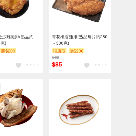
金沙雞腿排(熟品約
青花椒香雞排(熟品每片約280
0克)
～300克)
贈$200
限店取
贈$200
$ 98
$85