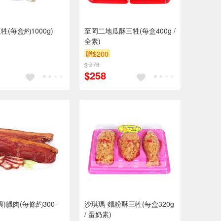
(每盒約1000g)
至岡二地瓜酥三牲(每盒400g /
全素)
贈$200
$ 278
$258
)臘肉(每條約300-
沙琪瑪-麵粉酥三牲(每盒320g
/ 蛋奶素)