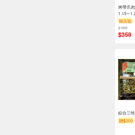
烤帶爪肉
1.15∼1
限店取
$ 368
$358
綜合三牲(
贈$200