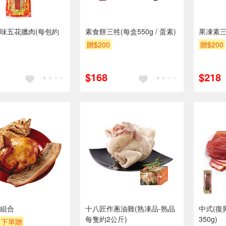
味五花臘肉(每包約
素食餅三牲(每盒550g / 蛋素)
果凍素三牲
贈$200
贈$200
$168
$218
組合
十八匠作蔥油雞(熟凍品-熟品
中式(復興
每隻約2公斤)
350g)
下單贈