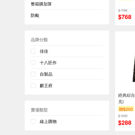
整箱購划算
$ 798
防颱
$768
品牌分類
佳佳
十八匠作
自製品
麒王府
經典綜合
克)
贈$200
賣場類型
$ 308
$288
線上購物