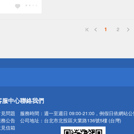
1
2
送
請小心！
送
客服中心
聯絡我們
請小心！
常見問題
服務時間：
週一至週日 09:00-21:00，例假日依網站
服務公告
公司地址：
台北市北投區大業路136號5樓 (台灣)
意見信箱