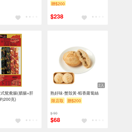
贈$200
$238
2入
式鴛鴦腸(腊腸+肝
熟好味-蟹殼黃-蝦香蘿蔔絲
約200克)
限店取
贈$200
$ 90
$68