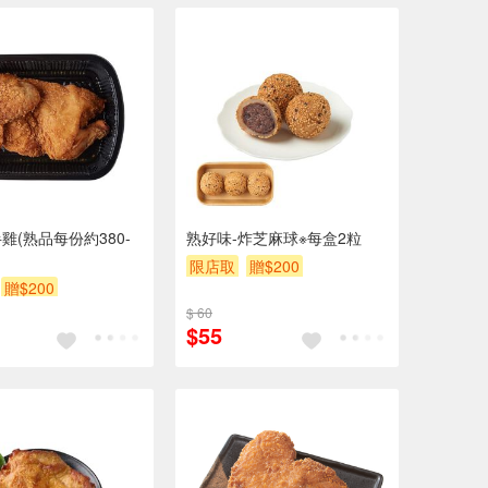
雞(熟品每份約380-
熟好味-炸芝麻球※每盒2粒
限店取
贈$200
贈$200
$ 60
$55