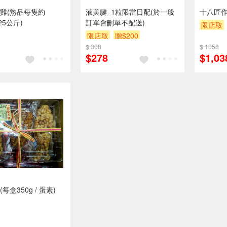
雞(熟品每隻約
滷美腱_1粒限當日配(於一般
十八匠
.25公斤)
訂單會刪單不配送)
限店取
限店取
贈$200
$ 308
$ 1058
$278
$1,03
每盒350g / 蛋素)