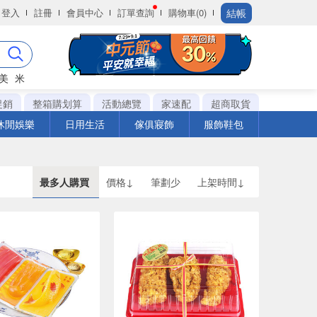
結帳
登入
註冊
會員中心
訂單查詢
購物車(0)
美
米
促銷
整箱購划算
活動總覽
家速配
超商取貨
休閒娛樂
日用生活
傢俱寢飾
服飾鞋包
最多人購買
價格↓
筆劃少
上架時間↓