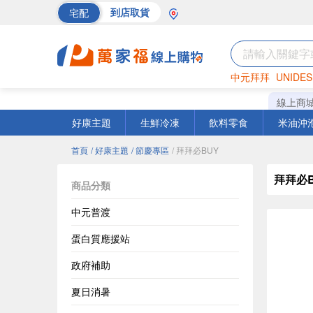
宅配
到店取貨
中元拜拜
UNIDES
巧克力
罐頭
海苔
線上商
好康主題
生鮮冷凍
飲料零食
米油沖
首頁
/ 好康主題
/ 節慶專區
/ 拜拜必BUY
拜拜必B
商品分類
中元普渡
蛋白質應援站
政府補助
夏日消暑