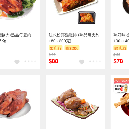
雞(大)熟品每隻約
法式松露雞腿排 (熟品每支約
熟好味-
25Kg
180∼200克)
130~14
限店取
贈$200
限店取
$ 98
$ 88
$88
$78