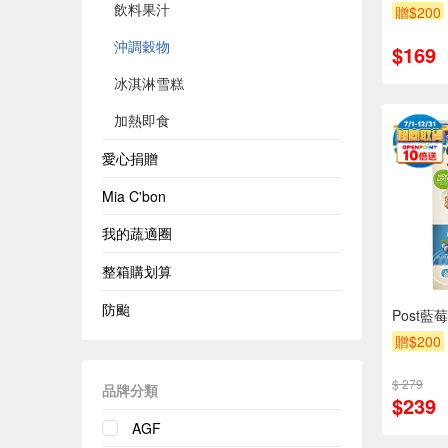
飲料果汁
贈$200
沖調穀物
$169
冰淇淋雪糕
加熱即食
愛心捐贈
Mia C'bon
我的蔬適圈
整箱購划算
防颱
Post藍
贈$200
$ 279
品牌分類
$239
AGF