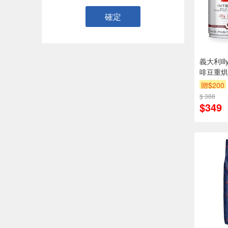
確定
義大利il
啡豆重烘
贈$200
$ 388
$349