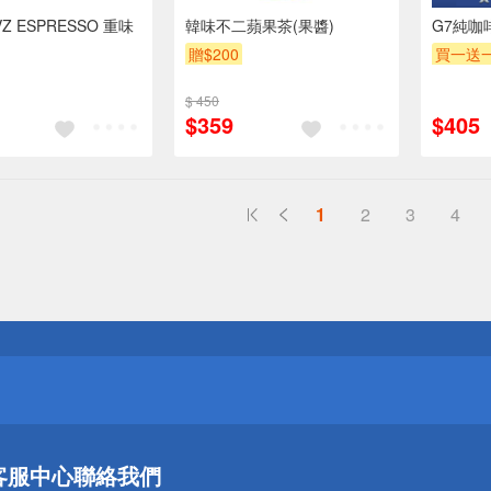
Z ESPRESSO 重味
韓味不二蘋果茶(果醬)
G7純咖
贈$200
買一送
$ 450
$359
$405
1
2
3
4
送
請小心！
送
客服中心
聯絡我們
請小心！