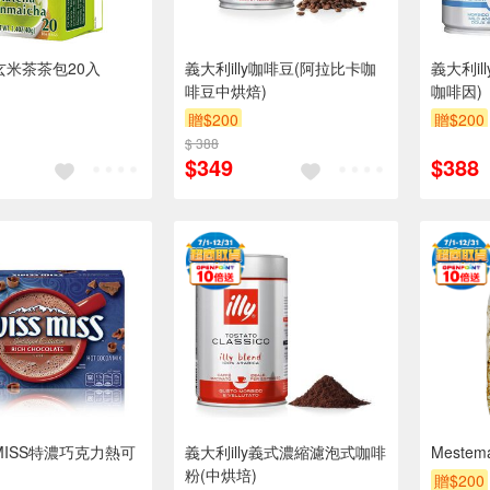
a玄米茶茶包20入
義大利illy咖啡豆(阿拉比卡咖
義大利i
啡豆中烘焙)
咖啡因)
贈$200
贈$200
$ 388
$349
$388
 MISS特濃巧克力熱可
義大利illy義式濃縮濾泡式咖啡
Meste
粉(中烘培)
贈$200