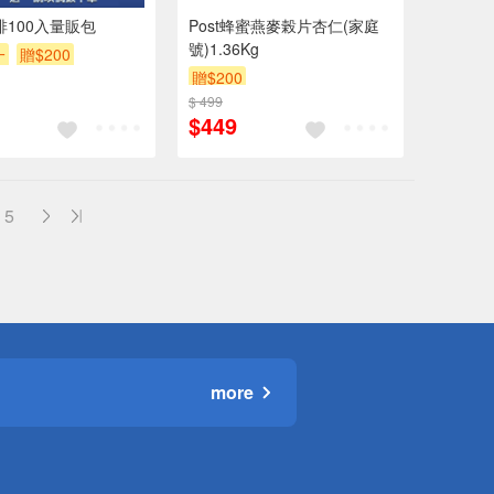
啡100入量販包
Post蜂蜜燕麥榖片杏仁(家庭
號)1.36Kg
一
贈$200
贈$200
$ 499
$449
5
more