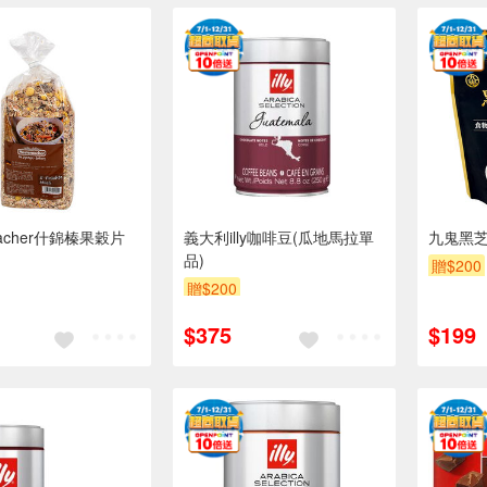
macher什錦榛果穀片
義大利illy咖啡豆(瓜地馬拉單
九鬼黑
品)
贈$200
贈$200
$375
$199