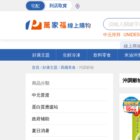
宅配
到店取貨
中元拜拜
UNIDES
巧克力
罐頭
海苔
線上商
好康主題
生鮮冷凍
飲料零食
米油沖
首頁
/ 好康主題
/ 異國美食
/ 沖調穀物
沖調穀
商品分類
中元普渡
蛋白質應援站
政府補助
夏日消暑