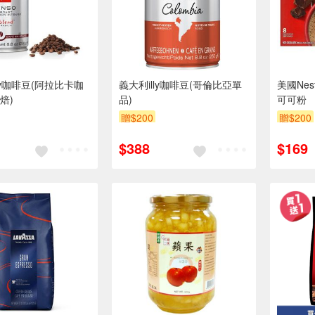
ly咖啡豆(阿拉比卡咖
義大利illy咖啡豆(哥倫比亞單
美國Ne
焙)
品)
可可粉
贈$200
贈$200
$388
$169