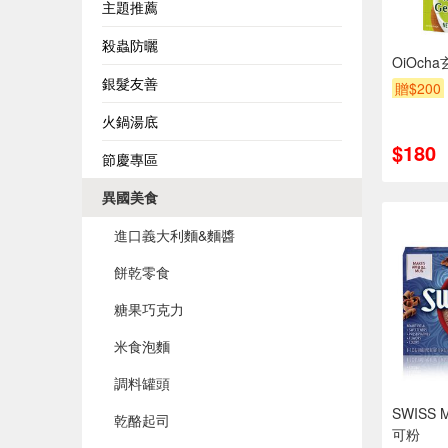
主題推薦
殺蟲防曬
OiOch
銀髮友善
贈$200
火鍋湯底
$180
節慶專區
異國美食
進口義大利麵&麵醬
餅乾零食
糖果巧克力
米食泡麵
調料罐頭
SWISS
乾酪起司
可粉