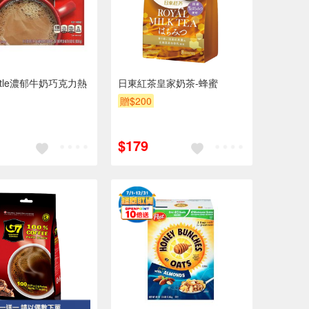
stle濃郁牛奶巧克力熱
日東紅茶皇家奶茶-蜂蜜
贈$200
$179