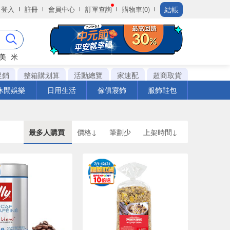
結帳
登入
註冊
會員中心
訂單查詢
購物車(0)
美
米
促銷
整箱購划算
活動總覽
家速配
超商取貨
休閒娛樂
日用生活
傢俱寢飾
服飾鞋包
最多人購買
價格↓
筆劃少
上架時間↓