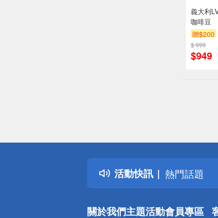
義大利LV
咖啡豆
贈$200
$ 999
$949
偏遠地區配
詐騙網頁！
得獎公告
活動快訊
熱門話題
銀行優惠
偏遠地區配
關於我們
主題活動
會員專區
詐騙網頁！