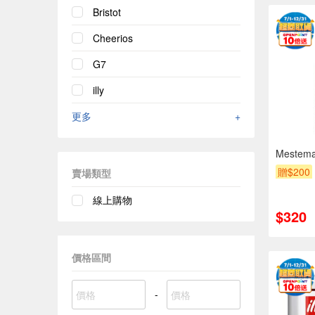
Bristot
Cheerios
G7
illy
更多
+
Meste
贈$200
賣場類型
線上購物
$320
價格區間
-