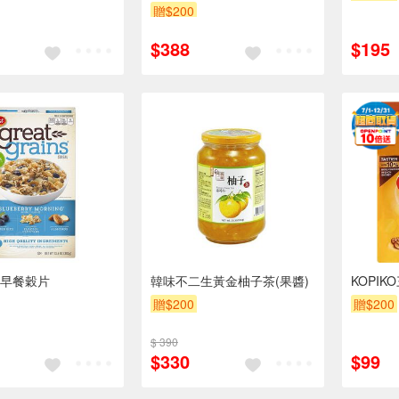
贈$200
$388
$195
莓早餐穀片
韓味不二生黃金柚子茶(果醬)
KOPI
贈$200
贈$200
$ 390
$330
$99