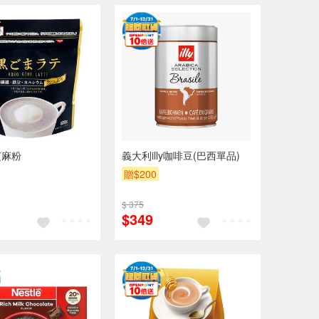
芝麻粉
義大利illy咖啡豆(巴西單品)
贈$200
$ 375
$349