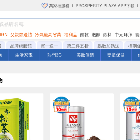
萬家福服務
PROSPERITY PLAZA APP下載
IGN
父親節送禮
冷氣最高省萬
福利品
餅乾
泡麵
飲料
中元拜拜
義
洋芋片
城
品牌旗艦館
買一送一
第二件五折
點數加碼送
檔期
泡
生活家電
熱門3C
美妝個清
嬰童保健
物