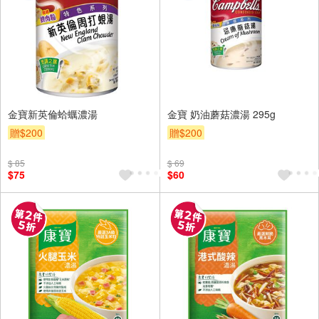
金寶新英倫蛤蠣濃湯
金寶 奶油蘑菇濃湯 295g
贈$200
贈$200
$ 85
$ 69
$75
$60