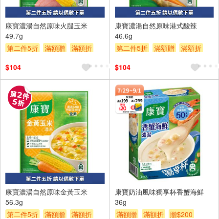
2入
2入
康寶濃湯自然原味火腿玉米
康寶濃湯自然原味港式酸辣
49.7g
46.6g
第二件5折
滿額贈
滿額折
第二件5折
滿額贈
滿額折
贈$200
贈$200
$104
$104
2入
康寶濃湯自然原味金黃玉米
康寶奶油風味獨享杯香蟹海鮮
56.3g
36g
第二件5折
滿額贈
滿額折
滿額贈
滿額折
贈$200