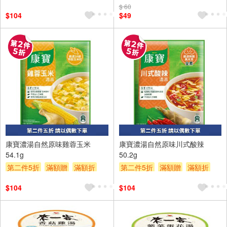
贈$200
$ 60
$104
$49
2入
2入
康寶濃湯自然原味雞蓉玉米
康寶濃湯自然原味川式酸辣
54.1g
50.2g
第二件5折
滿額贈
滿額折
第二件5折
滿額贈
滿額折
贈$200
贈$200
$104
$104