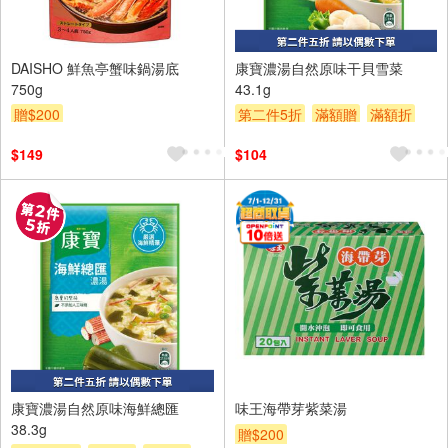
2入
DAISHO 鮮魚亭蟹味鍋湯底
康寶濃湯自然原味干貝雪菜
750g
43.1g
贈$200
第二件5折
滿額贈
滿額折
贈$200
$149
$104
2入
康寶濃湯自然原味海鮮總匯
味王海帶芽紫菜湯
38.3g
贈$200