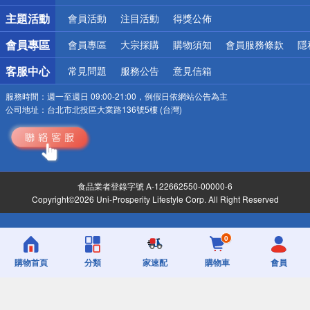
詐騙網頁！請小心！
主題活動
會員活動
注目活動
得獎公佈
會員專區
會員專區
大宗採購
購物須知
會員服務條款
隱
客服中心
常見問題
服務公告
意見信箱
服務時間：
週一至週日 09:00-21:00，例假日依網站公告為主
公司地址：
台北市北投區大業路136號5樓 (台灣)
食品業者登錄字號 A-122662550-00000-6
Copyright©2026 Uni-Prosperity Lifestyle Corp. All Right Reserved
0
購物首頁
分類
家速配
購物車
會員