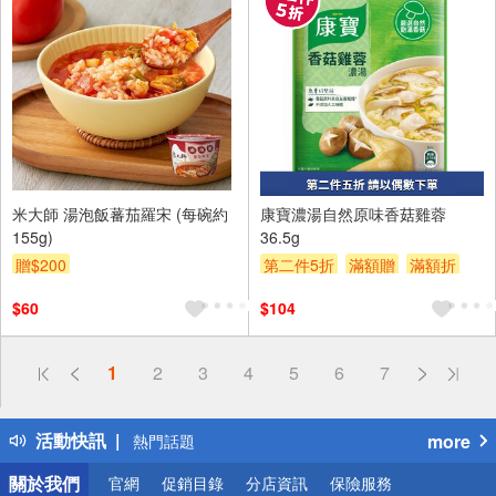
2入
米大師 湯泡飯蕃茄羅宋 (每碗約
康寶濃湯自然原味香菇雞蓉
155g)
36.5g
贈$200
第二件5折
滿額贈
滿額折
贈$200
$60
$104
偏遠地區配送
1
2
3
4
5
6
7
詐騙網頁！請小心！
得獎公告
活動快訊
more
熱門話題
銀行優惠
關於我們
官網
促銷目錄
分店資訊
保險服務
偏遠地區配送