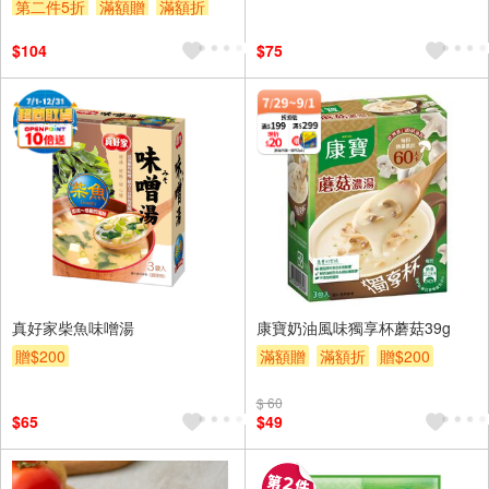
第二件5折
滿額贈
滿額折
贈$200
$104
$75
真好家柴魚味噌湯
康寶奶油風味獨享杯蘑菇39g
贈$200
滿額贈
滿額折
贈$200
$ 60
$65
$49