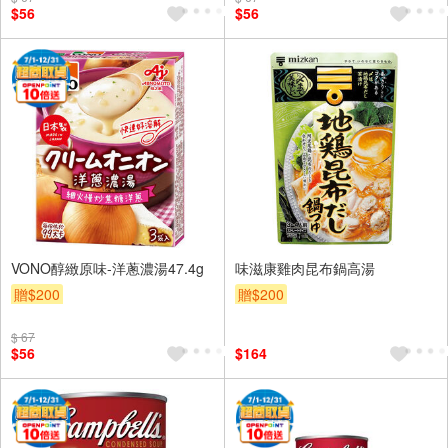
$56
$56
VONO醇緻原味-洋蔥濃湯47.4g
味滋康雞肉昆布鍋高湯
贈$200
贈$200
$ 67
$56
$164