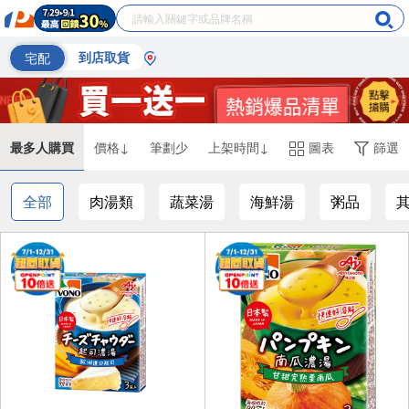
宅配
到店取貨
最多人購買
價格↓
筆劃少
上架時間↓
圖表
篩選
全部
肉湯類
蔬菜湯
海鮮湯
粥品