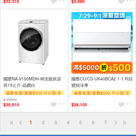
$32,310
$3,990
及使用6期以上分期0利率,需付
基本安裝運費)
下單贈
國際NA-V150MDH-W洗脫烘滾
國際CU/CS-UK40BCA2 1-1 R32
筒15公斤-晶鑽白
變頻冷專
滿萬免運(運費$500,可分期,安
滿萬免運(運費$500,可分期,安
裝跨區費另計,單品未滿1萬元
裝跨區費另計,單品未滿1萬元
$ 39900
$35,910
$38,100
及使用6期以上分期0利率,需付
及使用6期以上分期0利率,需付
基本安裝運費)
基本安裝運費)
偏遠地區配送
下單贈
滿額折$500
詐騙網頁！請小心！
1
2
3
4
5
6
7
得獎公告
熱門話題