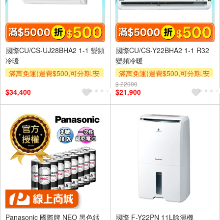
國際CU/CS-UJ28BHA2 1-1 變頻
國際CU/CS-Y22BHA2 1-1 R32
冷暖
變頻冷暖
滿萬免運(運費$500,可分期,安
滿萬免運(運費$500,可分期,安
裝跨區費另計,單品未滿1萬元
裝跨區費另計,單品未滿1萬元
$ 22000
$34,400
$21,900
及使用6期以上分期0利率,需付
及使用6期以上分期0利率,需付
基本安裝運費)
基本安裝運費)
滿額折$500
滿額折$500
Panasonic 國際牌 NEO 黑色錳
國際 F-Y22PN 11L除濕機