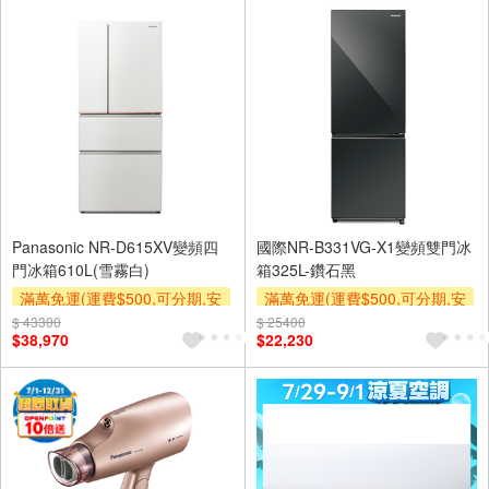
下單贈
Panasonic NR-D615XV變頻四
國際NR-B331VG-X1變頻雙門冰
門冰箱610L(雪霧白)
箱325L-鑽石黑
滿萬免運(運費$500,可分期,安
滿萬免運(運費$500,可分期,安
裝跨區費另計,單品未滿1萬元
裝跨區費另計,單品未滿1萬元
$ 43300
$ 25400
$38,970
$22,230
及使用6期以上分期0利率,需付
及使用6期以上分期0利率,需付
基本安裝運費)
基本安裝運費)
下單贈
下單贈