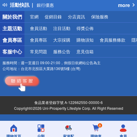
活動快訊
more
銀行優惠
偏遠地區配送
關於我們
官網
促銷目錄
分店資訊
保險服務
詐騙網頁！請小心！
主題活動
會員活動
注目活動
得獎公佈
會員專區
會員專區
大宗採購
購物須知
會員服務條款
隱
客服中心
常見問題
服務公告
意見信箱
服務時間：
週一至週日 09:00-21:00，例假日依網站公告為主
公司地址：
台北市北投區大業路136號5樓 (台灣)
食品業者登錄字號 A-122662550-00000-6
Copyright©2026 Uni-Prosperity Lifestyle Corp. All Right Reserved
0
購物首頁
分類
家速配
購物車
會員