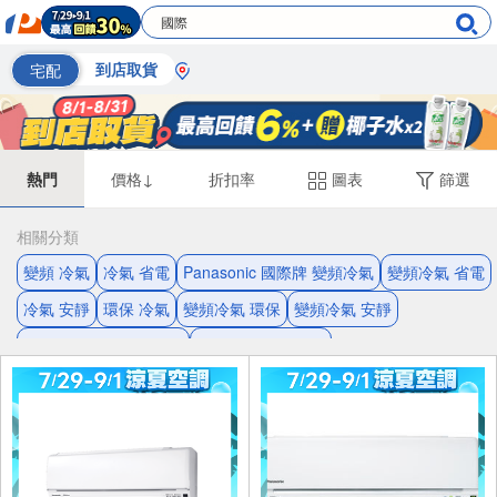
宅配
到店取貨
熱門
價格↓
折扣率
圖表
篩選
相關分類
變頻 冷氣
冷氣 省電
Panasonic 國際牌 變頻冷氣
變頻冷氣 省電
冷氣 安靜
環保 冷氣
變頻冷氣 環保
變頻冷氣 安靜
Panasonic 國際牌 冷氣
一級能效 變頻冷氣