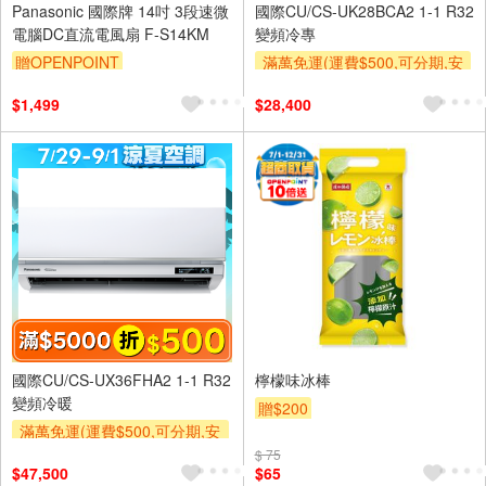
Panasonic 國際牌 14吋 3段速微
國際CU/CS-UK28BCA2 1-1 R32
電腦DC直流電風扇 F-S14KM
變頻冷專
贈OPENPOINT
滿萬免運(運費$500,可分期,安
裝跨區費另計,單品未滿1萬元
$1,499
$28,400
及使用6期以上分期0利率,需付
基本安裝運費)
滿額折$500
國際CU/CS-UX36FHA2 1-1 R32
檸檬味冰棒
變頻冷暖
贈$200
滿萬免運(運費$500,可分期,安
裝跨區費另計,單品未滿1萬元
$ 75
$47,500
$65
及使用6期以上分期0利率,需付