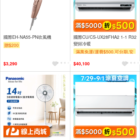
國際EH-NA55-PN吹風機
國際CU/CS-UX28FHA2 1-1 R32
變頻冷暖
贈$200
滿萬免運(運費$500,可分期,安
裝跨區費另計,單品未滿1萬元
$3,290
$40,100
及使用6期以上分期0利率,需付
基本安裝運費)
滿額折$500