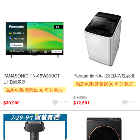
基本安裝運費)
滿額折$500
PANASONIC TN-65W80BGT
Panasonic NA-120EB-W洗衣機
UHD顯示器
滿萬免運(運費$500,可分期,安
滿萬免運(運費$500,可分期,安
裝跨區費另計,單品未滿1萬元
裝跨區費另計,單品未滿1萬元
及使用6期以上分期0利率,需付
$ 13990
$30,900
$12,591
及使用6期以上分期0利率,需付
基本安裝運費)
基本安裝運費)
下單贈
贈壁掛架
下單贈
下單贈