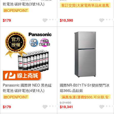
乾電池 碳鋅電池(3號16入)
客訂交貨(大家電商單品未達萬
贈OPENPOINT
元需加收$300-500,部分安裝跨
區費另計,實際收費以專人聯絡
$179
$10,590
報價為主)
Panasonic 國際牌 NEO 黑色錳
國際NR-B371TV-S1變頻雙門冰
乾電池 碳鋅電池(4號16入)
箱366L-晶鈦銀
贈OPENPOINT
滿萬免運(運費$500,可分期,安
裝跨區費另計,單品未滿1萬元
$ 21490
$179
$19,341
及使用6期以上分期0利率,需付
基本安裝運費)