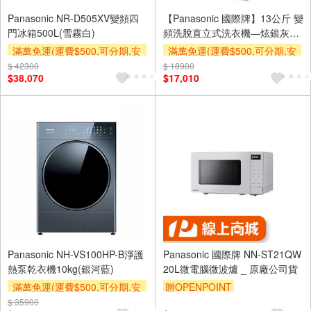
Panasonic NR-D505XV變頻四
【Panasonic 國際牌】13公斤 變
門冰箱500L(雪霧白)
頻洗脫直立式洗衣機—炫銀灰
(NA-V130LB-L)
滿萬免運(運費$500,可分期,安
滿萬免運(運費$500,可分期,安
裝跨區費另計,單品未滿1萬元
裝跨區費另計,單品未滿1萬元
$ 42300
$ 18900
$38,070
$17,010
及使用6期以上分期0利率,需付
及使用6期以上分期0利率,需付
基本安裝運費)
基本安裝運費)
下單贈
Panasonic NH-VS100HP-B淨護
Panasonic 國際牌 NN-ST21QW
熱泵乾衣機10kg(銀河藍)
20L微電腦微波爐 _ 原廠公司貨
滿萬免運(運費$500,可分期,安
贈OPENPOINT
裝跨區費另計,單品未滿1萬元
$ 35900