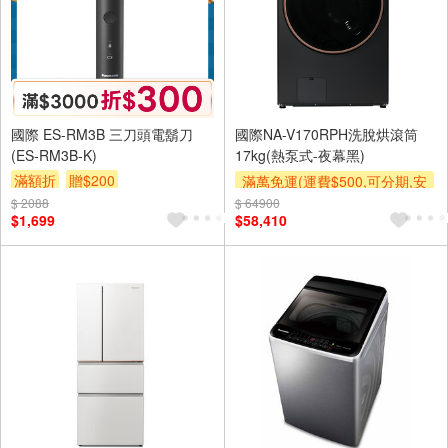
國際 ES-RM3B 三刀頭電鬍刀
國際NA-V170RPH洗脫烘滾筒
(ES-RM3B-K)
17kg(熱泵式-夜幕黑)
滿額折
贈$200
滿萬免運(運費$500,可分期,安
裝跨區費另計,單品未滿1萬元
$ 2088
$ 64900
$1,699
$58,410
及使用6期以上分期0利率,需付
基本安裝運費)
下單贈
下單贈