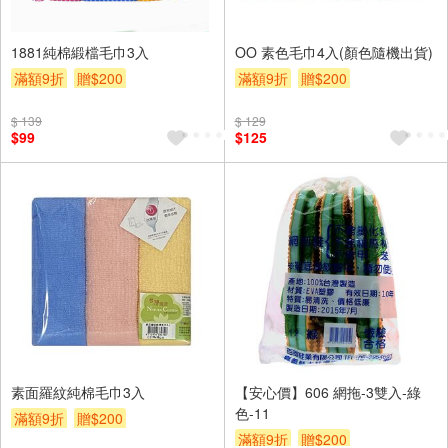
1881純棉緞檔毛巾3入
OO 素色毛巾4入(顏色隨機出貨)
滿額9折
贈$200
滿額9折
贈$200
$ 139
$ 129
$99
$125
素面羅紋純棉毛巾3入
【安心價】606 網拖-3雙入-綠
色-11
滿額9折
贈$200
滿額9折
贈$200