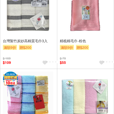
台灣製竹炭紗高棉質毛巾3入
精梳棉毛巾-粉色
滿額9折
贈$200
滿額9折
贈$200
$ 169
$ 79
$109
$55