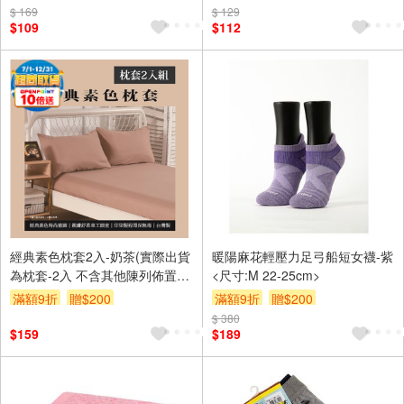
$ 169
$ 129
$109
$112
經典素色枕套2入-奶茶(實際出貨
暖陽麻花輕壓力足弓船短女襪-紫
為枕套-2入 不含其他陳列佈置
<尺寸:M 22-25cm>
物)
滿額9折
贈$200
滿額9折
贈$200
$ 380
$159
$189