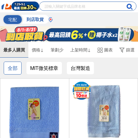
宅配
到店取貨
最多人購買
價格↓
筆劃少
上架時間↓
圖表
篩選
全部
MIT微笑標章
台灣製造