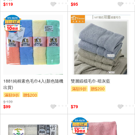
$119
$95
1881純棉素色毛巾4入(顏色隨機
雙層緞檔毛巾-暗灰藍
出貨)
滿額9折
贈$200
滿額9折
贈$200
$ 139
$99
$79