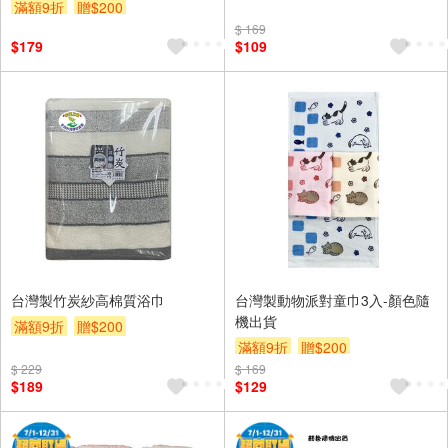
滿額9折
贈$200
$ 169
$179
$109
台灣製竹炭紗高棉質浴巾
台灣製動物派對童巾3入-顏色隨
機出貨
滿額9折
贈$200
滿額9折
贈$200
$ 229
$ 169
$189
$129