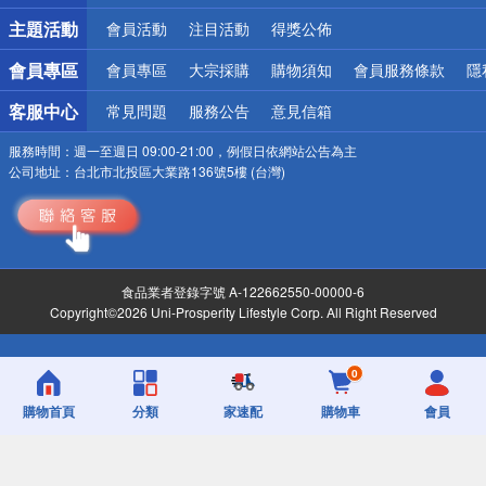
詐騙網頁！請小心！
主題活動
會員活動
注目活動
得獎公佈
會員專區
會員專區
大宗採購
購物須知
會員服務條款
隱
客服中心
常見問題
服務公告
意見信箱
服務時間：
週一至週日 09:00-21:00，例假日依網站公告為主
公司地址：
台北市北投區大業路136號5樓 (台灣)
食品業者登錄字號 A-122662550-00000-6
Copyright©2026 Uni-Prosperity Lifestyle Corp. All Right Reserved
0
購物首頁
分類
家速配
購物車
會員