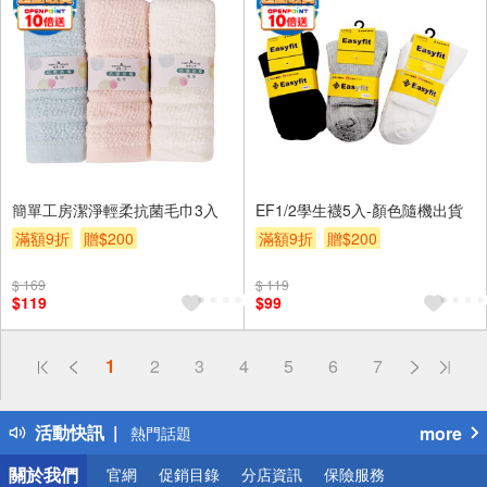
簡單工房潔淨輕柔抗菌毛巾3入
EF1/2學生襪5入-顏色隨機出貨
滿額9折
贈$200
滿額9折
贈$200
$ 169
$ 119
$119
$99
偏遠地區配送
1
2
3
4
5
6
7
詐騙網頁！請小心！
得獎公告
活動快訊
more
熱門話題
銀行優惠
關於我們
官網
促銷目錄
分店資訊
保險服務
偏遠地區配送