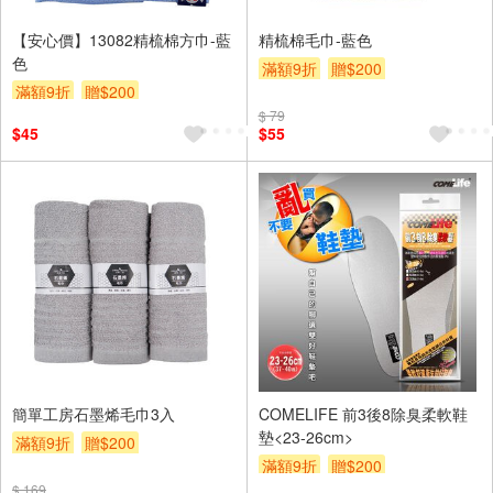
【安心價】13082精梳棉方巾-藍
精梳棉毛巾-藍色
色
滿額9折
贈$200
滿額9折
贈$200
$ 79
$45
$55
簡單工房石墨烯毛巾3入
COMELIFE 前3後8除臭柔軟鞋
墊<23-26cm>
滿額9折
贈$200
滿額9折
贈$200
$ 169