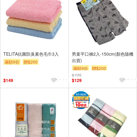
TELITA抗菌防臭素色毛巾3入
男童平口褲2入-150cm(顏色隨機
出貨)
滿額9折
贈$200
滿額9折
贈$200
$ 139
$149
$129