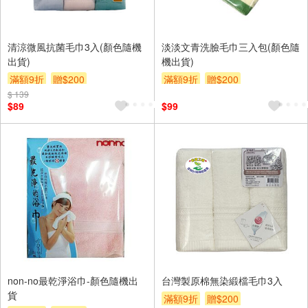
清涼微風抗菌毛巾3入(顏色隨機
淡淡文青洗臉毛巾三入包(顏色隨
出貨)
機出貨)
滿額9折
贈$200
滿額9折
贈$200
$ 139
$89
$99
non-no最乾淨浴巾-顏色隨機出
台灣製原棉無染緞檔毛巾3入
貨
滿額9折
贈$200