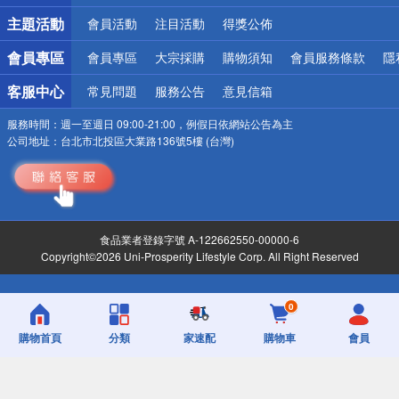
詐騙網頁！請小心！
主題活動
會員活動
注目活動
得獎公佈
會員專區
會員專區
大宗採購
購物須知
會員服務條款
隱
客服中心
常見問題
服務公告
意見信箱
服務時間：
週一至週日 09:00-21:00，例假日依網站公告為主
公司地址：
台北市北投區大業路136號5樓 (台灣)
食品業者登錄字號 A-122662550-00000-6
Copyright©2026 Uni-Prosperity Lifestyle Corp. All Right Reserved
0
購物首頁
分類
家速配
購物車
會員