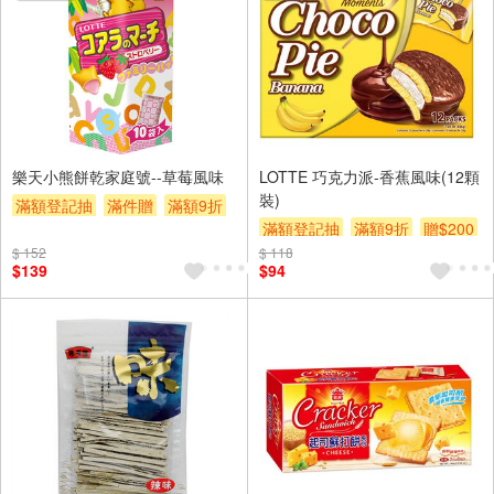
樂天小熊餅乾家庭號--草莓風味
LOTTE 巧克力派-香蕉風味(12顆
裝)
滿額登記抽
滿件贈
滿額9折
滿額登記抽
滿額9折
贈$200
贈$200
$ 152
$ 118
$139
$94