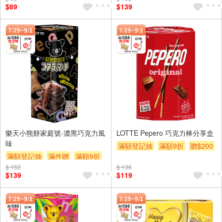
$89
$139
樂天小熊餅家庭號-濃黑巧克力風
LOTTE Pepero 巧克力棒分享盒
味
滿額登記抽
滿額9折
贈$200
滿額登記抽
滿件贈
滿額9折
$ 152
贈$200
$ 136
$139
$119