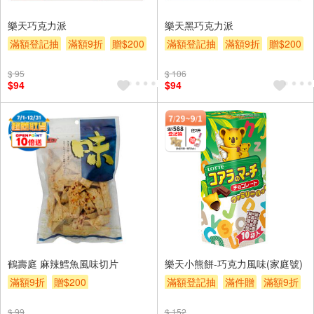
樂天巧克力派
樂天黑巧克力派
滿額登記抽
滿額9折
贈$200
滿額登記抽
滿額9折
贈$200
$ 95
$ 106
$94
$94
鶴壽庭 麻辣鱈魚風味切片
樂天小熊餅-巧克力風味(家庭號)
滿額9折
贈$200
滿額登記抽
滿件贈
滿額9折
贈$200
$ 99
$ 152