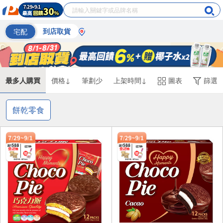
宅配
到店取貨
最多人購買
價格↓
筆劃少
上架時間↓
圖表
篩選
餅乾零食