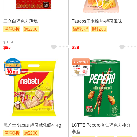
三立白巧克力薄燒
Tattoos玉米脆片-起司風味
滿額9折
贈$200
滿額9折
贈$200
$ 109
$65
$29
麗芝士Nabati 起司威化餅414g
LOTTE Pepero杏仁巧克力棒分
享盒
滿額9折
贈$200