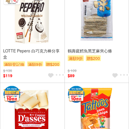
LOTTE Pepero 白巧克力棒分享
鶴壽庭鱈魚黑芝麻夾心條
盒
滿額9折
贈$200
滿額登記抽
滿額9折
贈$200
$ 136
$ 109
$119
$89