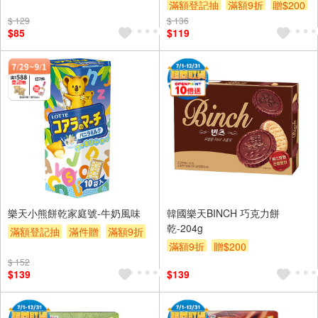
滿額登記抽
滿額9折
贈$200
$ 129
$ 136
$85
$119
樂天小熊餅乾家庭號-牛奶風味
韓國樂天BINCH 巧克力餅
乾-204g
滿額登記抽
滿件贈
滿額9折
滿額9折
贈$200
贈$200
$ 152
$139
$139