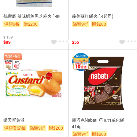
鶴壽庭 辣味鱈魚黑芝麻夾心絲
義美蘇打餅夾心(起司)
滿額9折
贈$200
滿額9折
贈$200
$ 109
$89
$55
樂天蛋黃派
麗巧克Nabati 巧克力威化餅
414g
滿額登記抽
滿額9折
贈$200
滿額9折
贈$200