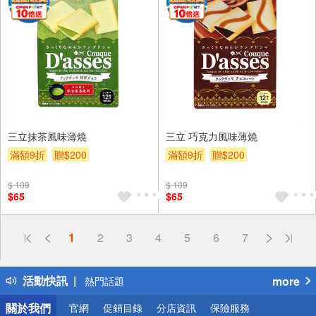
三立抹茶風味薄燒
三立 巧克力風味薄燒
滿額9折
贈$200
滿額9折
贈$200
$ 109
$ 109
$65
$65
偏遠地區配送
1
2
3
4
5
6
7
詐騙網頁！請小心！
得獎公告
活動快訊
more
熱門話題
銀行優惠
關於我們
官網
促銷目錄
分店資訊
保險服務
偏遠地區配送