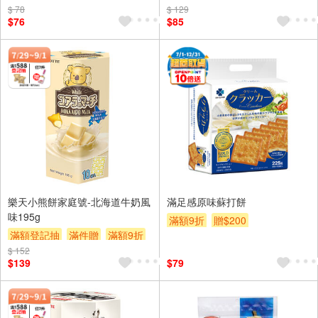
$ 78
$ 129
$76
$85
樂天小熊餅家庭號-北海道牛奶風
滿足感原味蘇打餅
味195g
滿額9折
贈$200
滿額登記抽
滿件贈
滿額9折
$ 152
贈$200
$139
$79