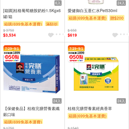
6入
24入
[箱購]桂格葡萄糖胺奶粉1.5Kgx6
愛健御白玉薏仁水Pet530ml
罐/箱
箱購(699免基本運費)
贈$200
箱購(699免基本運費)
滿額折
滿額贈券
$ 3750
贈$200
$ 658
$3,534
$619
24入
24入
【保健食品】桂格完膳營養素纖
桂格完膳營養素經典香草
穀口味
箱購(699免基本運費)
箱購(699免基本運費)
贈OPENPOINT
贈$200
$ 1750
贈OPENPOINT
贈$200
$ 1540