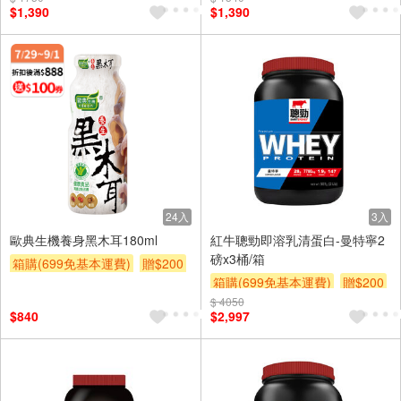
$1,390
$1,390
24入
3入
歐典生機養身黑木耳180ml
紅牛聰勁即溶乳清蛋白-曼特寧2
磅x3桶/箱
箱購(699免基本運費)
贈$200
箱購(699免基本運費)
贈$200
滿額贈券
$ 4050
$840
$2,997