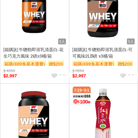
3入
3入
[箱購]紅牛聰勁即溶乳清蛋白-花
[箱購]紅牛聰勁即溶乳清蛋白-可
生巧克力風味 2磅x3桶/箱
可風味2LB磅 x3桶/箱
箱購(699免基本運費)
贈$200
箱購(699免基本運費)
贈$200
$ 4050
$ 3564
$2,997
$2,997