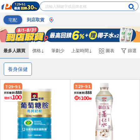
宅配
到店取貨
最多人購買
價格↓
筆劃少
上架時間↓
圖表
篩選
養身保健