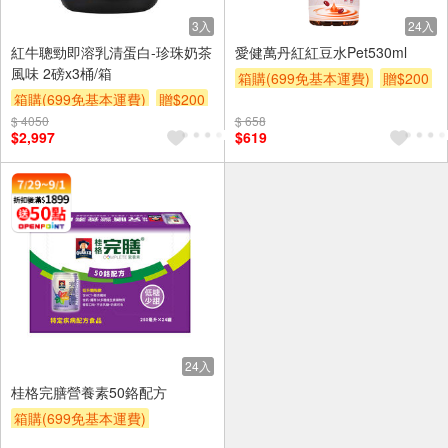
3入
24入
紅牛聰勁即溶乳清蛋白-珍珠奶茶
愛健萬丹紅紅豆水Pet530ml
風味 2磅x3桶/箱
箱購(699免基本運費)
贈$200
箱購(699免基本運費)
贈$200
滿額贈券
$ 4050
$ 658
$2,997
$619
24入
桂格完膳營養素50鉻配方
箱購(699免基本運費)
贈OPENPOINT
贈$200