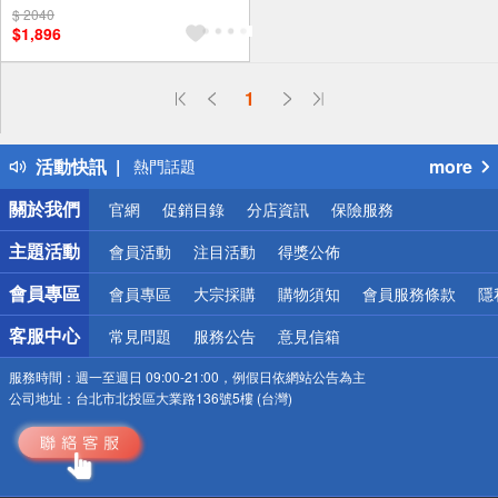
$ 2040
$1,896
偏遠地區配送
1
詐騙網頁！請小心！
得獎公告
活動快訊
more
熱門話題
銀行優惠
關於我們
官網
促銷目錄
分店資訊
保險服務
偏遠地區配送
詐騙網頁！請小心！
主題活動
會員活動
注目活動
得獎公佈
會員專區
會員專區
大宗採購
購物須知
會員服務條款
隱
客服中心
常見問題
服務公告
意見信箱
服務時間：
週一至週日 09:00-21:00，例假日依網站公告為主
公司地址：
台北市北投區大業路136號5樓 (台灣)