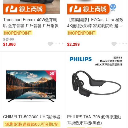
Tronsmart Force+ 40W藍芽喇
【耀麟國際】EZCast Ultra 極致
叭 藍芽音響 戶外音響 戶外喇叭
4K無線投影棒 家庭劇院款 超高
畫質輸出
贈OPENPOINT
贈OPENPOINT
$ 2190
$1,880
$2,299
CHIMEI TL-50G300 UHD顯示器
PHILIPS TAA1708 氣傳導運動
耳掛藍牙耳機(黑色)
滿萬免運(運費$500,可分期,安