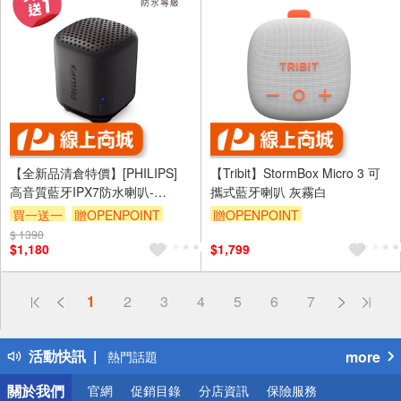
【全新品清倉特價】[PHILIPS]
【Tribit】StormBox Micro 3 可
高音質藍牙IPX7防水喇叭-
攜式藍牙喇叭 灰霧白
TAS1505B
買一送一
贈OPENPOINT
贈OPENPOINT
$ 1390
$1,180
$1,799
偏遠地區配送
1
2
3
4
5
6
7
詐騙網頁！請小心！
得獎公告
活動快訊
more
熱門話題
銀行優惠
關於我們
官網
促銷目錄
分店資訊
保險服務
偏遠地區配送