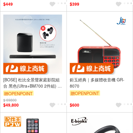
$449
$399
[BOSE] 杜比全景聲家庭影院組
鉅玉經典｜多媒體收音機 GR-
合 黑色(Ultra+BM700 2件組) 黑
8070
色
贈OPENPOINT
贈OPENPOINT
$ 69800
$49,800
$600