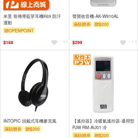
米覓 骨傳導藍芽耳機K69 防汗
聲寶收音機-AK-W910AL
運動
滿額贈券
贈$200
贈OPENPOINT
$168
$299
INTOPIC 頭戴式耳機麥克風
【遙控器】冷暖氣遙控器-通用型
PJW RM-AU01 冷
滿額贈券
贈$200
滿額贈券
贈$200