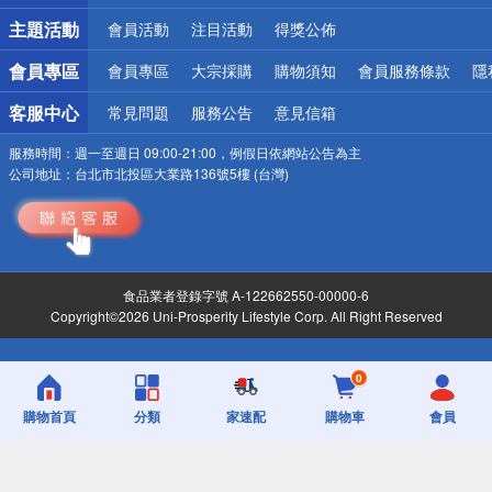
詐騙網頁！請小心！
主題活動
會員活動
注目活動
得獎公佈
會員專區
會員專區
大宗採購
購物須知
會員服務條款
隱
客服中心
常見問題
服務公告
意見信箱
服務時間：
週一至週日 09:00-21:00，例假日依網站公告為主
公司地址：
台北市北投區大業路136號5樓 (台灣)
食品業者登錄字號 A-122662550-00000-6
Copyright©2026 Uni-Prosperity Lifestyle Corp. All Right Reserved
0
購物首頁
分類
家速配
購物車
會員