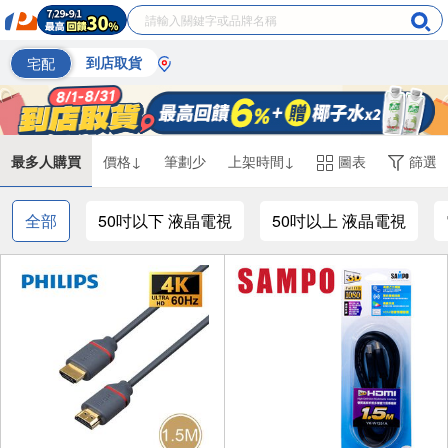
宅配
到店取貨
最多人購買
價格↓
筆劃少
上架時間↓
圖表
篩選
全部
50吋以下 液晶電視
50吋以上 液晶電視