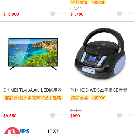
裝跨區費另計,單品未滿1萬元
滿額贈券
贈$200
及使用6期以上分期0利率,需付
$ 2490
$13,900
$1,780
基本安裝運費)
贈壁掛架
滿額贈券
CHIMEI TL-43A900 LED顯示器
歌林 KCD-WDC22手提CD音響
客訂交貨(大家電商單品未達萬
滿額贈券
贈$200
元需加收$300-500,部分安裝跨
區費另計,實際收費以專人聯絡
$ 1190
$9,550
$990
報價為主)
贈壁掛架
滿額贈券