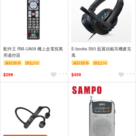
配件王 RM-UA09 機上盒電視萬
E-books S93 藍翼頭戴耳機麥克
用遙控器
風
滿額贈券
贈$200
滿額贈券
贈$200
$299
$459