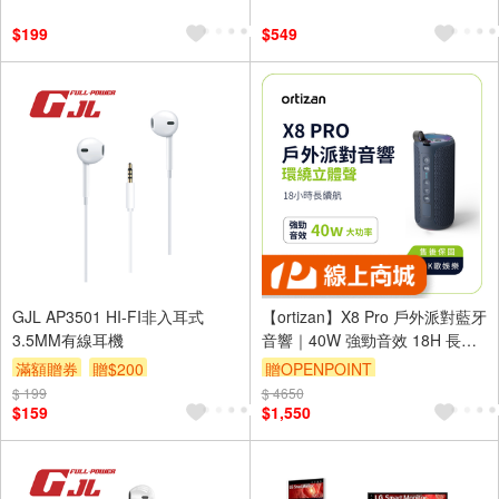
$199
$549
GJL AP3501 HI-FI非入耳式
【ortizan】X8 Pro 戶外派對藍牙
3.5MM有線耳機
音響｜40W 強勁音效 18H 長效
續航 IPX7 防水
滿額贈券
贈$200
贈OPENPOINT
$ 199
$ 4650
$159
$1,550