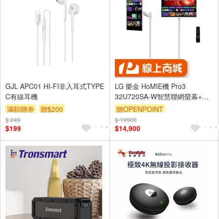
GJL APC01 HI-FI非入耳式TYPE
LG 樂金 HoMIE機 Pro3
C有線耳機
32U720SA-W智慧聯網螢幕+移
動支架組合(32
滿額贈券
贈$200
贈OPENPOINT
型/webOS/AirPlay2/IOT操控)
$ 249
$ 19900
$199
$14,900