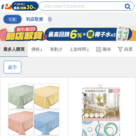
宅配
到店取貨
最多人購買
價格↓
筆劃少
上架時間↓
圖表
篩選
桌巾