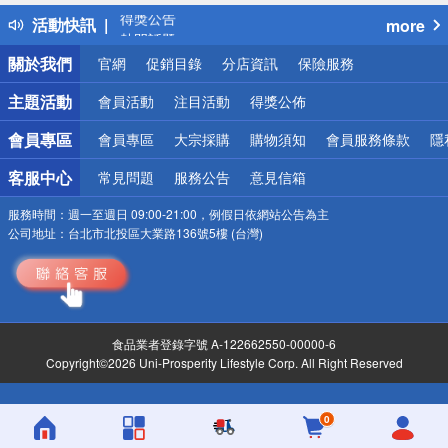
得獎公告
活動快訊
more
熱門話題
銀行優惠
關於我們
官網
促銷目錄
分店資訊
保險服務
偏遠地區配送
詐騙網頁！請小心！
主題活動
會員活動
注目活動
得獎公佈
會員專區
會員專區
大宗採購
購物須知
會員服務條款
隱
客服中心
常見問題
服務公告
意見信箱
服務時間：
週一至週日 09:00-21:00，例假日依網站公告為主
公司地址：
台北市北投區大業路136號5樓 (台灣)
食品業者登錄字號 A-122662550-00000-6
Copyright©2026 Uni-Prosperity Lifestyle Corp. All Right Reserved
0