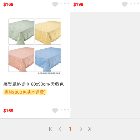
$169
$199
馨樂風格桌巾 60x90cm-天藍色
專館(800免基本運費)
滿額9折
贈$200
$169
偏遠地區配送
1
詐騙網頁！請小心！