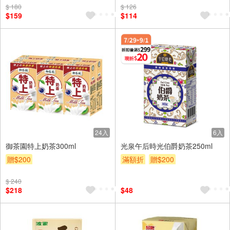
$ 180
$ 126
$159
$114
24入
6入
御茶園特上奶茶300ml
光泉午后時光伯爵奶茶250ml
贈$200
滿額折
贈$200
$ 240
$218
$48