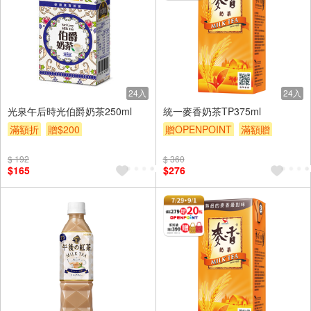
24入
24入
光泉午后時光伯爵奶茶250ml
統一麥香奶茶TP375ml
滿額折
贈$200
贈OPENPOINT
滿額贈
贈$200
$ 192
$ 360
$165
$276