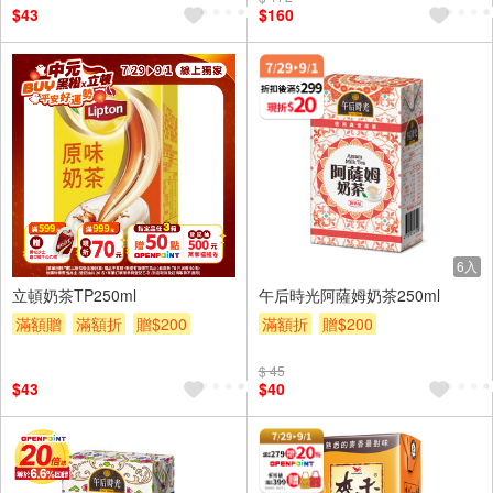
$43
$160
6入
6入
立頓奶茶TP250ml
午后時光阿薩姆奶茶250ml
滿額贈
滿額折
贈$200
滿額折
贈$200
$ 45
$43
$40