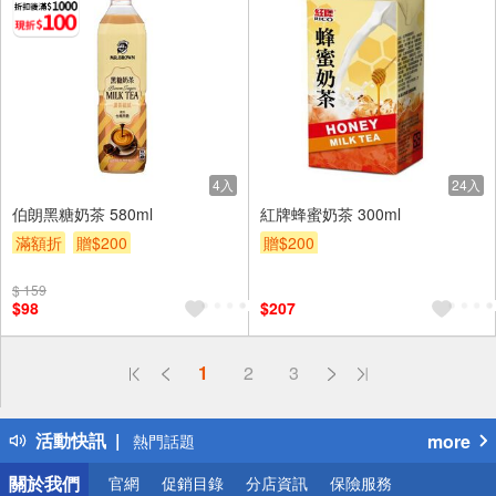
4入
24入
伯朗黑糖奶茶 580ml
紅牌蜂蜜奶茶 300ml
滿額折
贈$200
贈$200
$ 159
$98
$207
偏遠地區配送
1
2
3
詐騙網頁！請小心！
得獎公告
活動快訊
more
熱門話題
銀行優惠
關於我們
官網
促銷目錄
分店資訊
保險服務
偏遠地區配送