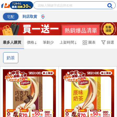
宅配
到店取貨
最多人購買
價格↓
筆劃少
上架時間↓
圖表
篩選
奶茶