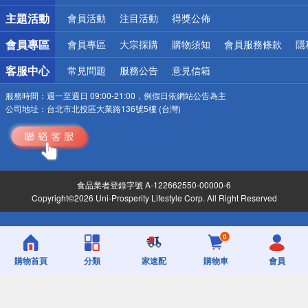
詐騙網頁！請小心！
主題活動
會員活動
注目活動
得獎公佈
會員專區
會員專區
大宗採購
購物須知
會員服務條款
隱
客服中心
常見問題
服務公告
意見信箱
服務時間：
週一至週日 09:00-21:00，例假日依網站公告為主
公司地址：
台北市北投區大業路136號5樓 (台灣)
食品業者登錄字號 A-122662550-00000-6
Copyright©2026 Uni-Prosperity Lifestyle Corp. All Right Reserved
0
購物首頁
分類
家速配
購物車
會員