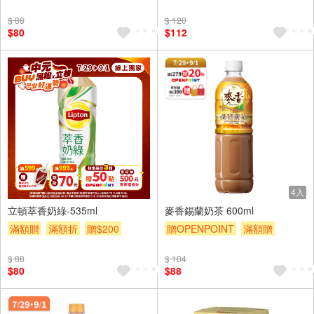
$ 88
$ 120
$80
$112
4入
4入
立頓萃香奶綠-535ml
麥香錫蘭奶茶 600ml
滿額贈
滿額折
贈$200
贈OPENPOINT
滿額贈
贈$200
$ 88
$ 104
$80
$88