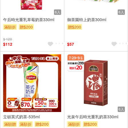
6入
6入
午后時光重乳草莓奶茶330ml
御茶園特上奶茶300ml
滿額折
贈$200
贈$200
$ 120
$112
$57
4入
6入
立頓英式奶茶-535ml
光泉午后時光重乳奶茶330ml
滿額贈
滿額折
贈$200
滿額折
贈$200