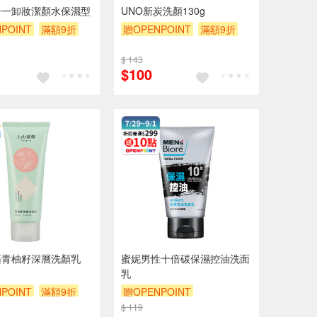
合一卸妝潔顏水保濕型
UNO新炭洗顏130g
POINT
滿額9折
贈OPENPOINT
滿額9折
贈$200
$ 143
$100
藥青柚籽深層洗顏乳
蜜妮男性十倍碳保濕控油洗面
乳
POINT
滿額9折
贈OPENPOINT
$ 119
贈OPENPOINT
滿額9折