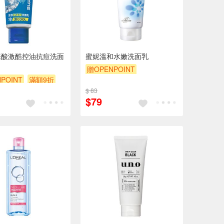
基酸激酷控油抗痘洗面
蜜妮溫和水嫩洗面乳
贈OPENPOINT
POINT
滿額9折
贈OPENPOINT
滿額9折
$ 83
贈$200
$79