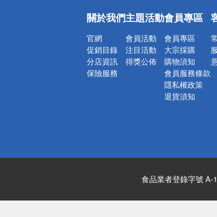
偏遠地區配
關於我們
主題活動
會員專區
詐騙網頁！
官網
會員活動
會員專區
促銷目錄
注目活動
大宗採購
分店資訊
得獎公佈
購物須知
保險服務
會員服務條款
隱私權政策
退貨須知
食品業者登錄字號 A-122