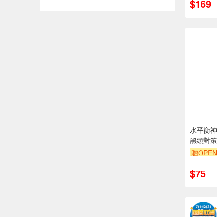
$169
水平衡神
黑頭對策-
贈OPEN
贈$200
$75