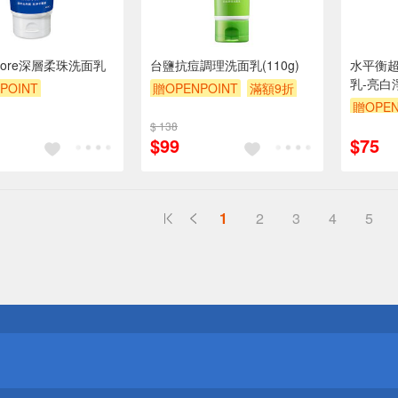
Biore深層柔珠洗面乳
台鹽抗痘調理洗面乳(110g)
水平衡
乳-亮白
POINT
贈OPENPOINT
滿額9折
贈OPEN
POINT
滿額9折
贈$200
$ 138
贈$200
$99
$75
1
2
3
4
5
送
請小心！