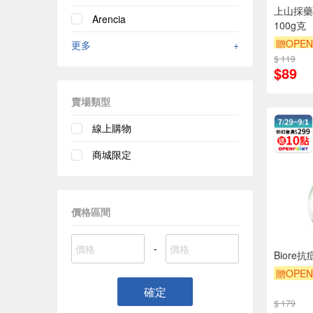
上山採藥
Arencia
100g克
贈OPEN
更多
+
$ 119
贈$200
$89
賣場類型
線上購物
商城限定
價格區間
-
Biore
贈OPEN
贈OPEN
確定
$ 179
贈$200