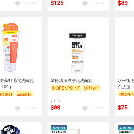
$125
$89
贈$200
奇蘇打毛穴洗面乳-
露得清深層淨化洗面乳
水平衡 
100g
白抗痘-1
贈OPENPOINT
滿額9折
POINT
滿額9折
贈OPEN
贈$200
$ 109
贈$200
$99
$75