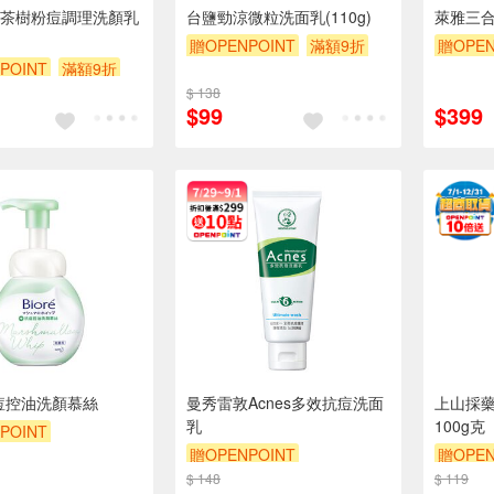
茶樹粉痘調理洗顏乳
台鹽勁涼微粒洗面乳(110g)
萊雅三
贈OPENPOINT
滿額9折
贈OPEN
POINT
滿額9折
贈$200
贈$200
$ 138
$99
$399
抗痘控油洗顏慕絲
曼秀雷敦Acnes多效抗痘洗面
上山採
乳
100g克
POINT
贈OPENPOINT
贈OPEN
POINT
滿額9折
$ 148
贈OPENPOINT
滿額9折
$ 119
贈$200