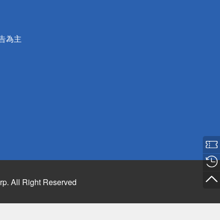
公告為主
rp. All Right Reserved