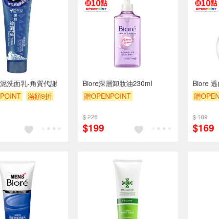
泥洗面乳-角質代謝
Biore深層卸妝油230ml
Biore
POINT
滿額9折
贈OPENPOINT
贈OPEN
贈OPENPOINT
滿額9折
贈OPEN
$ 226
$ 189
贈$200
贈$200
$199
$169