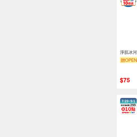
淨肌冰河
贈OPEN
贈$200
$75