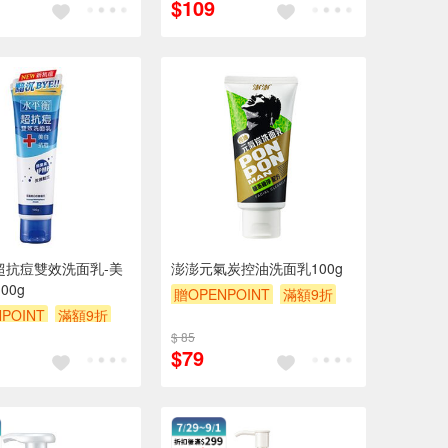
$109
贈$200
超抗痘雙效洗面乳-美
澎澎元氣炭控油洗面乳100g
00g
贈OPENPOINT
滿額9折
POINT
滿額9折
贈$200
$ 85
$79