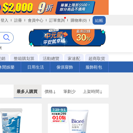
結帳
登入
註冊
會員中心
訂單查詢
購物車(0)
米
促銷
整箱購划算
活動總覽
家速配
超商取貨
休閒娛樂
日用生活
傢俱寢飾
服飾鞋包
最多人購買
價格↓
筆劃少
上架時間↓