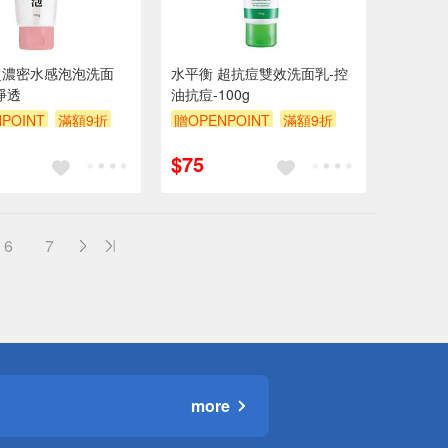
超濃密水感泡泡洗面
水平衡 超抗痘雙效洗面乳-控
淨透
油抗痘-100g
POINT
滿額9折
贈OPENPOINT
滿額9折
贈$200
$75
6
7
more