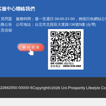
送
客服中心
聯絡我們
請小心！
常見問題
服務時間：
週一至週日 09:00-21:00，例假日依網站
服務公告
公司地址：
台北市北投區大業路136號5樓 (台灣)
意見信箱
662550-00000-6
Copyright©2026 Uni-Prosperity Lifestyle Co