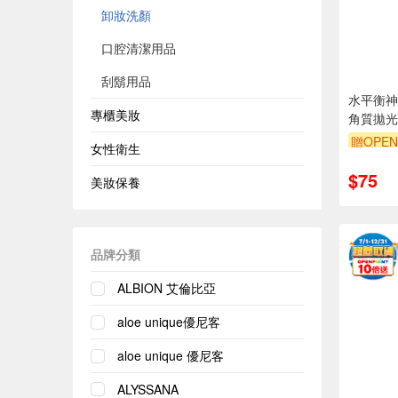
卸妝洗顏
口腔清潔用品
刮鬍用品
水平衡神
專櫃美妝
角質拋光-
贈OPEN
女性衛生
贈$200
$75
美妝保養
品牌分類
ALBION 艾倫比亞
aloe unique優尼客
aloe unique 優尼客
ALYSSANA