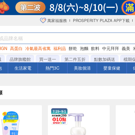
萬家福服務
PROSPERITY PLAZA APP下載
IGN
高蛋白
冷氣最高省萬
福利品
餅乾
泡麵
飲料
中元拜拜
義美
洋芋片
城
品牌旗艦館
買一送一
第二件五折
點數加碼送
檔期
泡
生活家電
熱門3C
美妝個清
嬰童保健
顏