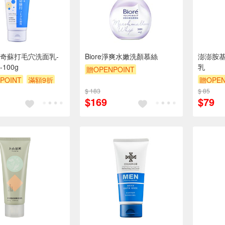
奇蘇打毛穴洗面乳-
Biore淨爽水嫩洗顏慕絲
澎澎胺
100g
乳
贈OPENPOINT
POINT
滿額9折
贈OPEN
贈OPENPOINT
滿額9折
$ 183
$ 85
贈$200
贈$200
$169
$79