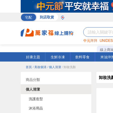
宅配
到店取貨
中元拜拜
UNIDES
巧克力
罐頭
海苔
線上商
好康主題
生鮮冷凍
飲料零食
米油沖
首頁
/ 美妝個清
/ 個人清潔
/ 卸妝洗顏
卸妝洗
商品分類
個人清潔
洗護造型
沐浴用品