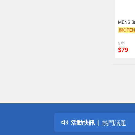
MENS 
贈OPEN
贈OPEN
$ 89
贈$200
$79
偏遠地區配
詐騙網頁！
得獎公告
活動快訊
熱門話題
銀行優惠