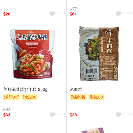
$ 77
$20
$61
美藝泡菜醬炒年糕-250g
米血糕
滿額9折
贈$200
滿額9折
贈$200
$ 68
$63
$38