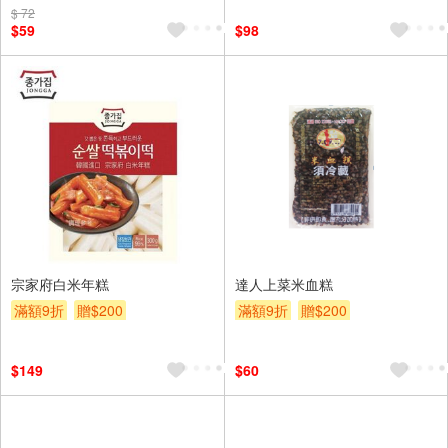
$ 72
$59
$98
宗家府白米年糕
達人上菜米血糕
滿額9折
贈$200
滿額9折
贈$200
$149
$60