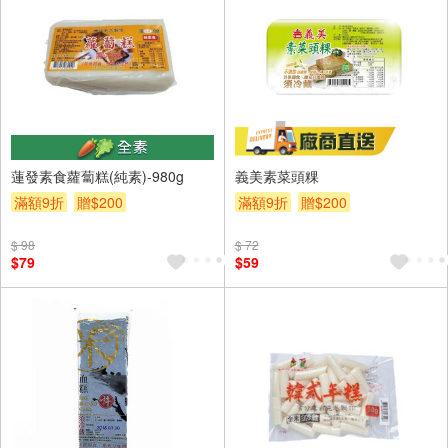
蓮發素食蘿蔔糕(純素)-980g
義美素菜頭粿
滿額9折
贈$200
滿額9折
贈$200
$ 98
$ 72
$79
$59