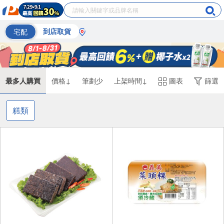
宅配
到店取貨
最多人購買
價格↓
筆劃少
上架時間↓
圖表
篩選
糕類