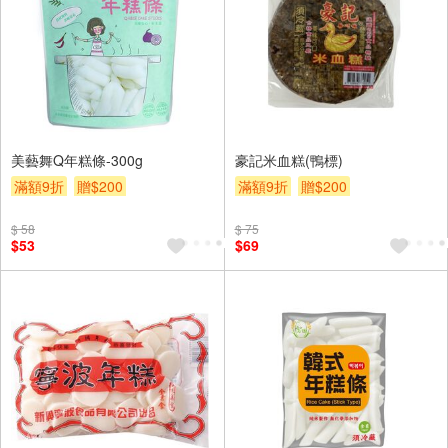
美藝舞Q年糕條-300g
豪記米血糕(鴨標)
滿額9折
贈$200
滿額9折
贈$200
$ 58
$ 75
$53
$69