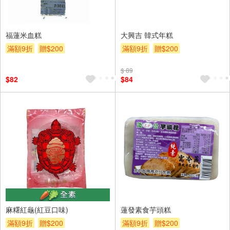
福蓮米血糕
大興吉 韓式年糕
滿額9折
贈$200
滿額9折
贈$200
$ 89
$82
$84
麻糬紅龜(紅豆口味)
蓮發素食芋頭糕
滿額9折
贈$200
滿額9折
贈$200