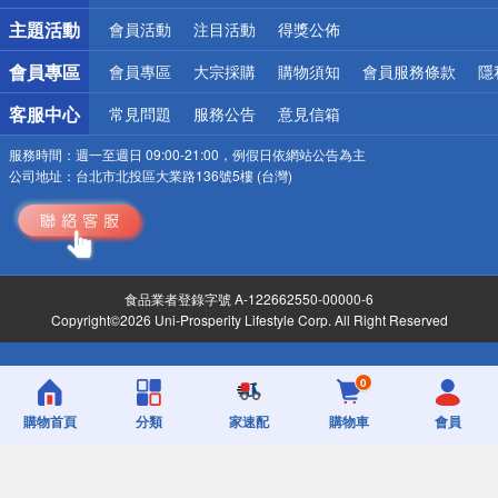
詐騙網頁！請小心！
主題活動
會員活動
注目活動
得獎公佈
會員專區
會員專區
大宗採購
購物須知
會員服務條款
隱
客服中心
常見問題
服務公告
意見信箱
服務時間：
週一至週日 09:00-21:00，例假日依網站公告為主
公司地址：
台北市北投區大業路136號5樓 (台灣)
食品業者登錄字號 A-122662550-00000-6
Copyright©2026 Uni-Prosperity Lifestyle Corp. All Right Reserved
0
購物首頁
分類
家速配
購物車
會員