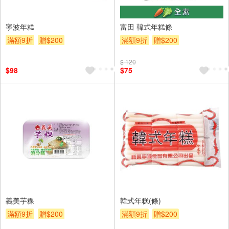
寧波年糕
富田 韓式年糕條
滿額9折
贈$200
滿額9折
贈$200
$ 120
$98
$75
義美芋粿
韓式年糕(條)
滿額9折
贈$200
滿額9折
贈$200