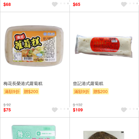
$68
$65
梅花長榮港式蘿蔔糕
曾記港式蘿蔔糕
滿額9折
贈$200
滿額9折
贈$200
$ 92
$ 132
$75
$109