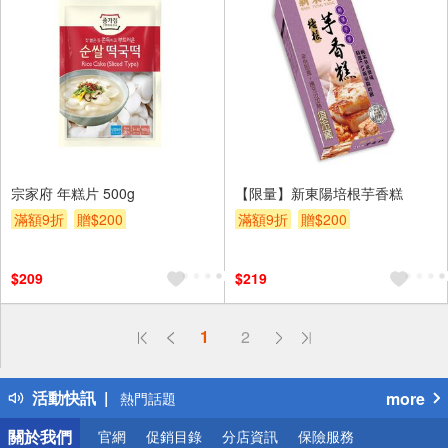
宗家府 年糕片 500g
【限量】新東陽培根芋香糕
滿額9折
贈$200
滿額9折
贈$200
$209
$219
偏遠地區配送
1
2
詐騙網頁！請小心！
得獎公告
活動快訊
more
熱門話題
銀行優惠
關於我們
官網
促銷目錄
分店資訊
保險服務
偏遠地區配送