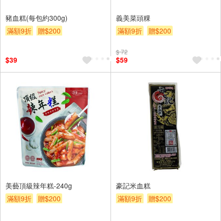
豬血糕(每包約300g)
義美菜頭粿
滿額9折
贈$200
滿額9折
贈$200
$ 72
$39
$59
美藝頂級辣年糕-240g
豪記米血糕
滿額9折
贈$200
滿額9折
贈$200