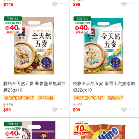
$146
$99
桂格全天然五麥 藜麥堅果無添加
桂格全天然五麥 嚴選十六無添加
糖23gx10
糖22gx10
贈OPENPOINT
滿額9折
贈OPENPOINT
滿額9折
$ 128
贈$200
$ 128
贈$200
$99
$99