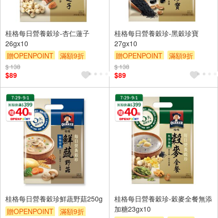
桂格每日營養穀珍-杏仁蓮子
桂格每日營養穀珍-黑穀珍寶
26gx10
27gx10
贈OPENPOINT
滿額9折
贈OPENPOINT
滿額9折
贈$200
贈$200
$ 138
$ 138
$89
$89
桂格每日營養穀珍鮮蔬野菇250g
桂格每日營養穀珍-穀麥全餐無添
加糖23gx10
贈OPENPOINT
滿額9折