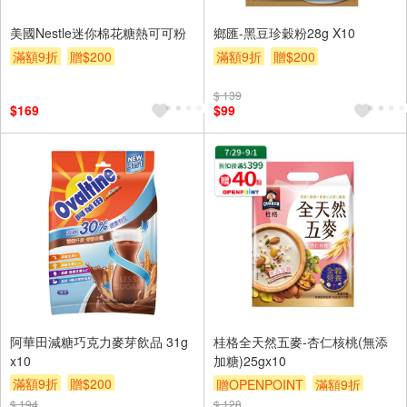
美國Nestle迷你棉花糖熱可可粉
鄉匯-黑豆珍穀粉28g X10
滿額9折
贈$200
滿額9折
贈$200
$ 139
$169
$99
阿華田減糖巧克力麥芽飲品 31g
桂格全天然五麥-杏仁核桃(無添
x10
加糖)25gx10
滿額9折
贈$200
贈OPENPOINT
滿額9折
$ 194
$ 128
贈$200