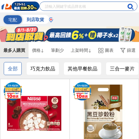
宅配
到店取貨
最多人購買
價格↓
筆劃少
上架時間↓
圖表
篩選
全部
巧克力飲品
其他早餐飲品
三合一麥片