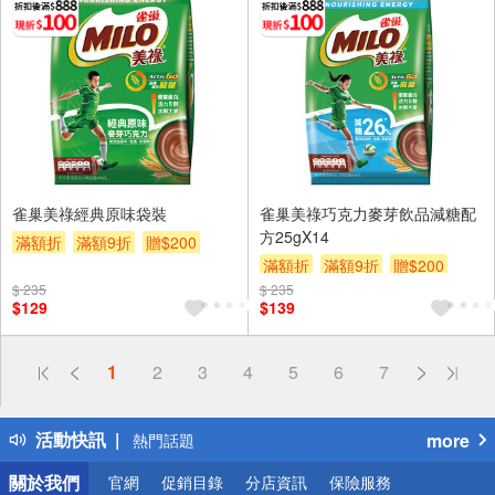
雀巢美祿經典原味袋裝
雀巢美祿巧克力麥芽飲品減糖配
方25gX14
滿額折
滿額9折
贈$200
滿額折
滿額9折
贈$200
$ 235
$ 235
$129
$139
偏遠地區配送
1
2
3
4
5
6
7
詐騙網頁！請小心！
得獎公告
活動快訊
more
熱門話題
銀行優惠
關於我們
官網
促銷目錄
分店資訊
保險服務
偏遠地區配送