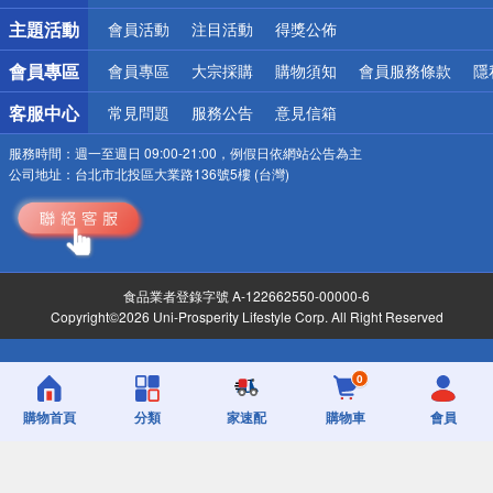
詐騙網頁！請小心！
主題活動
會員活動
注目活動
得獎公佈
會員專區
會員專區
大宗採購
購物須知
會員服務條款
隱
客服中心
常見問題
服務公告
意見信箱
服務時間：
週一至週日 09:00-21:00，例假日依網站公告為主
公司地址：
台北市北投區大業路136號5樓 (台灣)
食品業者登錄字號 A-122662550-00000-6
Copyright©2026 Uni-Prosperity Lifestyle Corp. All Right Reserved
0
購物首頁
分類
家速配
購物車
會員