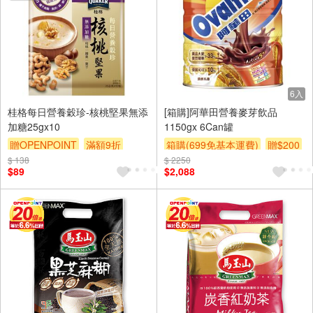
6入
桂格每日營養穀珍-核桃堅果無添
[箱購]阿華田營養麥芽飲品
加糖25gx10
1150gx 6Can罐
贈OPENPOINT
滿額9折
箱購(699免基本運費)
贈$200
$ 138
贈$200
$ 2250
$89
$2,088