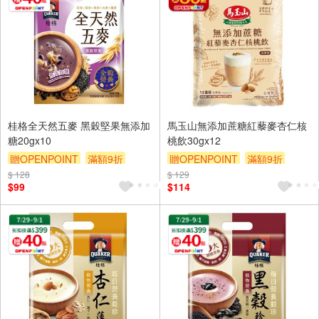
桂格全天然五麥 黑穀堅果無添加
馬玉山無添加蔗糖紅藜麥杏仁核
糖20gx10
桃飲30gx12
贈OPENPOINT
滿額9折
贈OPENPOINT
滿額9折
$ 128
贈$200
$ 129
贈$200
$99
$114