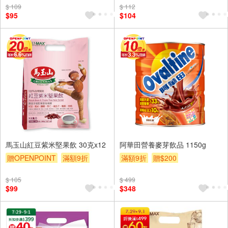
$ 109
$ 112
$95
$104
馬玉山紅豆紫米堅果飲 30克x12
阿華田營養麥芽飲品 1150g
贈OPENPOINT
滿額9折
滿額9折
贈$200
贈$200
$ 105
$ 499
$99
$348