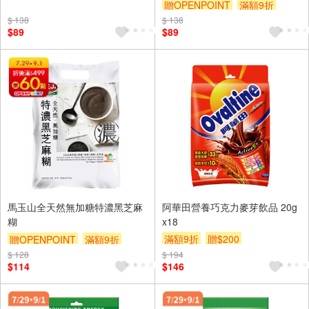
贈OPENPOINT
滿額9折
贈$200
$ 138
$ 138
贈$200
$89
$89
馬玉山全天然無加糖特濃黑芝麻
阿華田營養巧克力麥芽飲品 20g
糊
x18
滿額9折
贈$200
贈OPENPOINT
滿額9折
$ 128
贈$200
$ 194
$114
$146