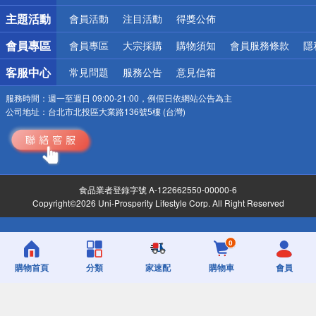
詐騙網頁！請小心！
主題活動
會員活動
注目活動
得獎公佈
會員專區
會員專區
大宗採購
購物須知
會員服務條款
隱
客服中心
常見問題
服務公告
意見信箱
服務時間：
週一至週日 09:00-21:00，例假日依網站公告為主
公司地址：
台北市北投區大業路136號5樓 (台灣)
食品業者登錄字號 A-122662550-00000-6
Copyright©2026 Uni-Prosperity Lifestyle Corp. All Right Reserved
0
購物首頁
分類
家速配
購物車
會員