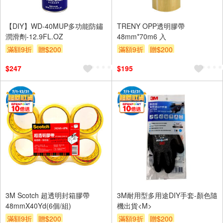
【DIY】WD-40MUP多功能防鏽
TRENY OPP透明膠帶
潤滑劑-12.9FL.OZ
48mm*70m6 入
滿額9折
贈$200
滿額9折
贈$200
$247
$195
3M Scotch 超透明封箱膠帶
3M耐用型多用途DIY手套-顏色隨
48mmX40Yd(6個/組)
機出貨<M>
滿額9折
贈$200
滿額9折
贈$200