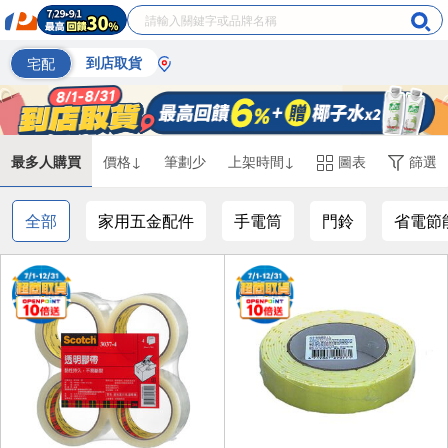
宅配
到店取貨
最多人購買
價格↓
筆劃少
上架時間↓
圖表
篩選
全部
家用五金配件
手電筒
門鈴
省電節