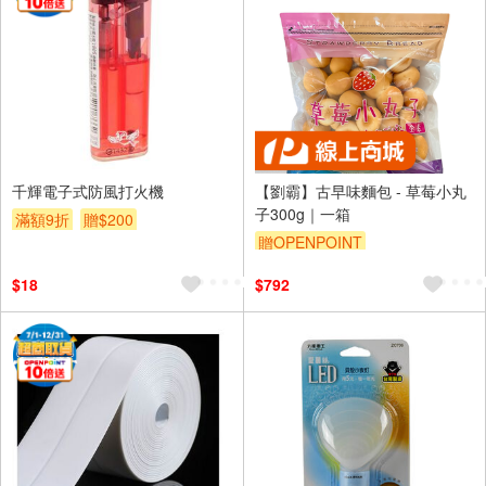
千輝電子式防風打火機
【劉霸】古早味麵包 - 草莓小丸
子300g｜一箱
滿額9折
贈$200
贈OPENPOINT
$18
$792