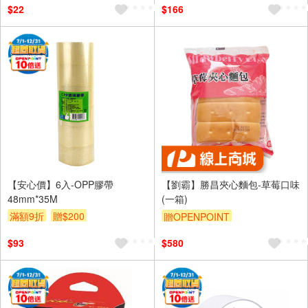
$22
$166
【安心價】6入-OPP膠帶
【劉霸】勝昌夾心麵包-草莓口味
48mm*35M
(一箱)
滿額9折
贈$200
贈OPENPOINT
$93
$580