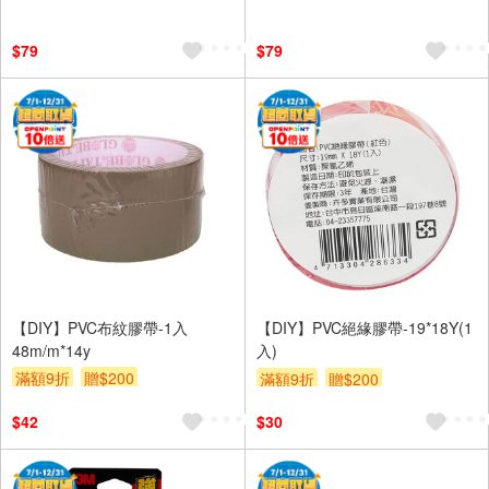
$79
$79
【DIY】PVC布紋膠帶-1入
【DIY】PVC絕緣膠帶-19*18Y(1
48m/m*14y
入)
滿額9折
贈$200
滿額9折
贈$200
$42
$30