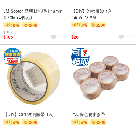
3M Scotch 透明封箱膠帶48mm
【DIY】泡棉膠帶-1入
X 70M (4個/組)
24m/m*3.6M
滿額9折
贈$200
滿額9折
贈$200
$ 132
$105
$26
【DIY】OPP透明膠帶-1入
PVC棕色易撕膠帶
滿額9折
贈$200
滿額9折
贈$200