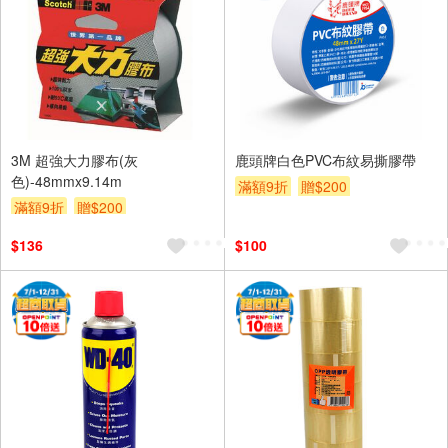
3M 超強大力膠布(灰
鹿頭牌白色PVC布紋易撕膠帶
色)-48mmx9.14m
滿額9折
贈$200
滿額9折
贈$200
$136
$100