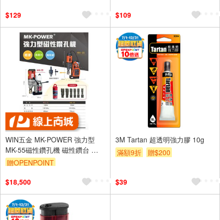
$129
$109
WIN五金 MK-POWER 強力型
3M Tartan 超透明強力膠 10g
MK-55磁性鑽孔機 磁性鑽台 電
滿額9折
贈$200
鑽 鋼構鑽台 開孔機 鑽台 磁性鑽
贈OPENPOINT
台
$18,500
$39