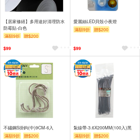
【居家修繕】多用途好清理防水
愛麗絲LED貝殼小夜燈
防霉貼-白色
滿額9折
贈$200
滿額9折
贈$200
$99
$99
不鏽鋼S掛鉤(中)9CM-6入
紮線帶-3.6X200MM(100入)黑
滿額9折
贈$200
滿額9折
贈$200