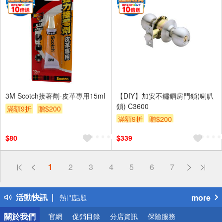
3M Scotch接著劑-皮革專用15ml
【DIY】加安不鏽鋼房門鎖(喇叭
鎖) C3600
滿額9折
贈$200
滿額9折
贈$200
$80
$339
偏遠地區配送
1
2
3
4
5
6
7
詐騙網頁！請小心！
得獎公告
活動快訊
more
熱門話題
銀行優惠
關於我們
官網
促銷目錄
分店資訊
保險服務
偏遠地區配送