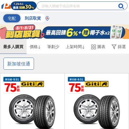
宅配
到店取貨
最多人購買
價格↓
筆劃少
上架時間↓
圖表
篩選
新加坡佳通