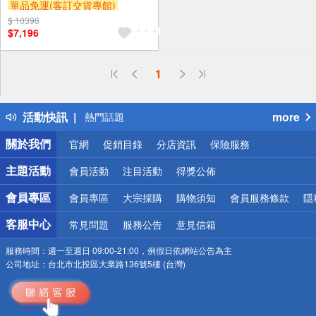
單品免運(客訂交貨專館)
$ 10396
$7,196
偏遠地區配送
1
詐騙網頁！請小心！
得獎公告
活動快訊
more
熱門話題
銀行優惠
關於我們
官網
促銷目錄
分店資訊
保險服務
偏遠地區配送
詐騙網頁！請小心！
主題活動
會員活動
注目活動
得獎公佈
會員專區
會員專區
大宗採購
購物須知
會員服務條款
隱
客服中心
常見問題
服務公告
意見信箱
服務時間：
週一至週日 09:00-21:00，例假日依網站公告為主
公司地址：
台北市北投區大業路136號5樓 (台灣)