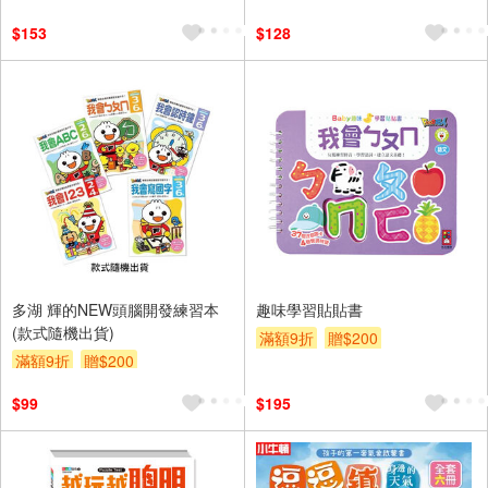
$153
$128
多湖 輝的NEW頭腦開發練習本
趣味學習貼貼書
(款式隨機出貨)
滿額9折
贈$200
滿額9折
贈$200
$99
$195