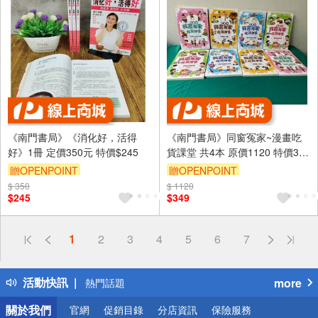
《南門書局》《消化好，活得
《南門書局》同窗冤家~漫畫吃
好》1冊 定價350元 特價$245
貨課堂 共4本 原價1120 特價349
元
贈OPENPOINT
贈OPENPOINT
$ 350
$ 1120
$245
$349
偏遠地區配送
1
2
3
4
5
6
7
詐騙網頁！請小心！
得獎公告
活動快訊
more
熱門話題
銀行優惠
關於我們
官網
促銷目錄
分店資訊
保險服務
偏遠地區配送