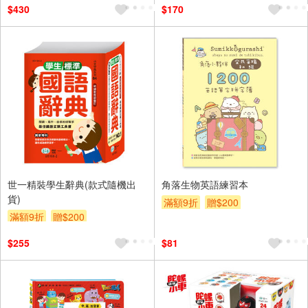
$430
$170
世一精裝學生辭典(款式隨機出
角落生物英語練習本
貨)
滿額9折
贈$200
滿額9折
贈$200
$255
$81