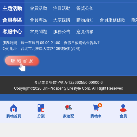
詐騙網頁！請小心！
主題活動
會員活動
注目活動
得獎公佈
會員專區
會員專區
大宗採購
購物須知
會員服務條款
隱
客服中心
常見問題
服務公告
意見信箱
服務時間：
週一至週日 09:00-21:00，例假日依網站公告為主
公司地址：
台北市北投區大業路136號5樓 (台灣)
食品業者登錄字號 A-122662550-00000-6
Copyright©2026 Uni-Prosperity Lifestyle Corp. All Right Reserved
0
購物首頁
分類
家速配
購物車
會員