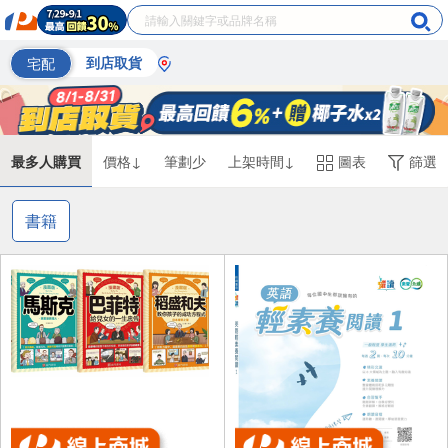
宅配
到店取貨
最多人購買
價格↓
筆劃少
上架時間↓
圖表
篩選
書籍