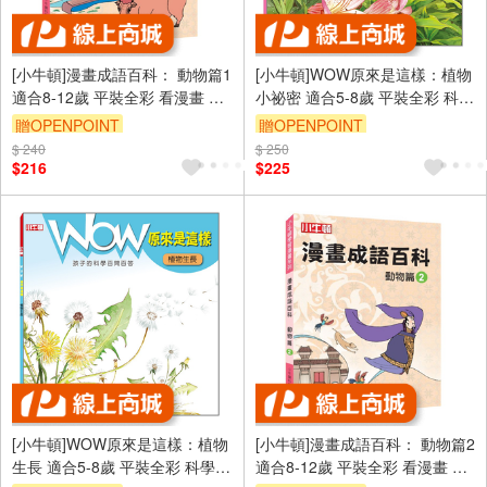
[小牛頓]漫畫成語百科： 動物篇1
[小牛頓]WOW原來是這樣：植物
適合8-12歲 平裝全彩 看漫畫 學
小祕密 適合5-8歲 平裝全彩 科學
成語 懂科學 加倍學習效果
百問百答 附朗讀有聲書
贈OPENPOINT
贈OPENPOINT
$ 240
$ 250
$216
$225
[小牛頓]WOW原來是這樣：植物
[小牛頓]漫畫成語百科： 動物篇2
生長 適合5-8歲 平裝全彩 科學百
適合8-12歲 平裝全彩 看漫畫 學