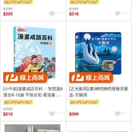
問百答 附朗讀有聲書
成語 懂科學 加倍學習效果
贈OPENPOINT
贈OPENPOINT
$ 250
$ 240
$225
$216
[小牛頓]漫畫成語百科： 智慧篇6
[正光藥局](書)轉吧轉吧發條音樂
適合8-12歲 平裝全彩 看漫畫 學
盒-天鵝湖
成語 懂科學 加倍學習效果
贈OPENPOINT
贈OPENPOINT
$ 240
$216
$399