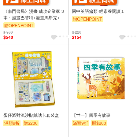
《南門書局》漫畫 成功企業家 3
國中英語篇類-輕素養閱讀１
本：漫畫巴菲特+漫畫馬斯克+漫
贈OPENPOINT
畫稻盛和夫
贈OPENPOINT
$ 900
$ 220
$540
$154
蛋仔派對流沙貼紙咕卡套裝盒
【世一】四季有故事
滿額9折
贈$200
滿額9折
贈$200