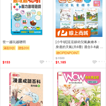
世一越玩越聰明
[小牛頓]逗逗鎮幼兒氣象繪本：
身邊的天氣(共6冊) 適合3-8歲 平
滿額9折
贈$200
裝全彩 首套幼兒氣象繪本
贈OPENPOINT
$ 1500
$153
$1,185