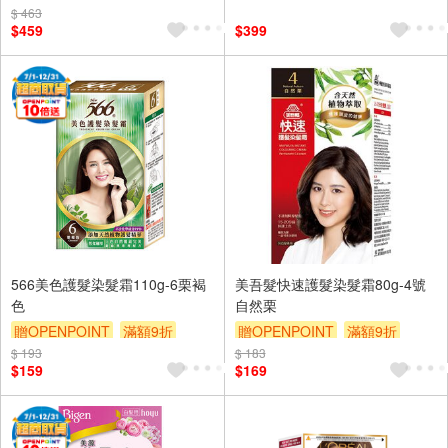
$ 463
贈$200
$459
$399
566美色護髮染髮霜110g-6栗褐
美吾髮快速護髮染髮霜80g-4號
色
自然栗
贈OPENPOINT
滿額9折
贈OPENPOINT
滿額9折
$ 193
贈$200
$ 183
贈$200
$159
$169