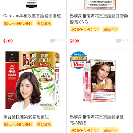
Caravan黑檀吹整養護豬鬃捲梳
巴黎萊雅優媚霜三重護髮雙管染
髮霜 6NG
贈OPENPOINT
滿額9折
贈OPENPOINT
滿額9折
贈$200
贈$200
$169
$399
美吾髮快速染髮霜超值組
巴黎萊雅優媚霜三重護髮染髮
霜-3深棕
贈OPENPOINT
滿額9折
贈OPENPOINT
滿額9折
贈$200