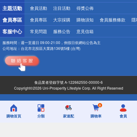
詐騙網頁！請小心！
主題活動
會員活動
注目活動
得獎公佈
會員專區
會員專區
大宗採購
購物須知
會員服務條款
隱
客服中心
常見問題
服務公告
意見信箱
服務時間：
週一至週日 09:00-21:00，例假日依網站公告為主
公司地址：
台北市北投區大業路136號5樓 (台灣)
食品業者登錄字號 A-122662550-00000-6
Copyright©2026 Uni-Prosperity Lifestyle Corp. All Right Reserved
0
購物首頁
分類
家速配
購物車
會員