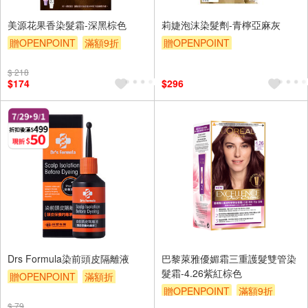
美源花果香染髮霜-深黑棕色
莉婕泡沫染髮劑-青檸亞麻灰
贈OPENPOINT
滿額9折
贈OPENPOINT
贈$200
贈OPENPOINT
滿額9折
$ 218
贈$200
$174
$296
Drs Formula染前頭皮隔離液
巴黎萊雅優媚霜三重護髮雙管染
髮霜-4.26紫紅棕色
贈OPENPOINT
滿額折
贈OPENPOINT
滿額9折
贈$200
$ 79
贈$200