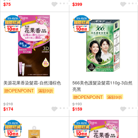
$75
$399
美源花果香染髮霜-自然淺棕色
566美色護髮染髮霜110g-3自然
亮黑
贈OPENPOINT
滿額9折
贈OPENPOINT
滿額9折
贈$200
$ 218
$ 193
贈$200
$174
$159