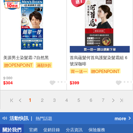
美源男士染髮霜-7自然黑
首烏蘊髮何首烏護髮染髮霜組 6
號深咖啡
贈OPENPOINT
滿額9折
買一送一
贈OPENPOINT
贈$200
$ 380
贈$200
$304
$399
偏遠地區配送
1
2
3
4
5
6
7
詐騙網頁！請小心！
得獎公告
活動快訊
more
熱門話題
銀行優惠
關於我們
官網
促銷目錄
分店資訊
保險服務
偏遠地區配送