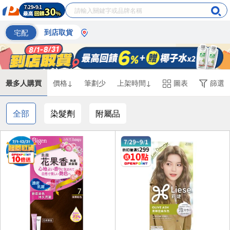
宅配
到店取貨
最多人購買
價格↓
筆劃少
上架時間↓
圖表
篩選
全部
染髮劑
附屬品