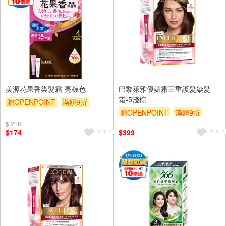
美源花果香染髮霜-亮棕色
巴黎萊雅優媚霜三重護髮染髮
霜-5淺棕
贈OPENPOINT
滿額9折
贈OPENPOINT
滿額9折
贈$200
$ 218
贈$200
$174
$399