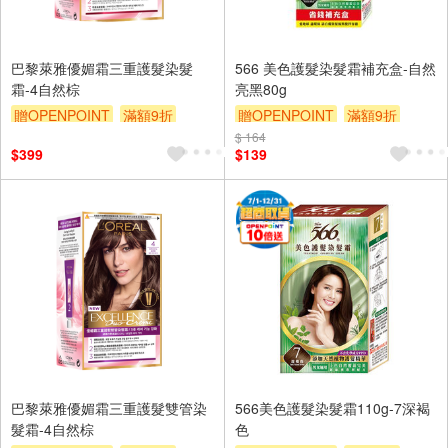
巴黎萊雅優媚霜三重護髮染髮
566 美色護髮染髮霜補充盒-自然
霜-4自然棕
亮黑80g
贈OPENPOINT
滿額9折
贈OPENPOINT
滿額9折
贈$200
$ 164
贈$200
$399
$139
巴黎萊雅優媚霜三重護髮雙管染
566美色護髮染髮霜110g-7深褐
髮霜-4自然棕
色