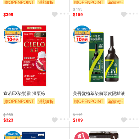
贈OPENPOINT
滿額9折
贈OPENPOINT
滿額9折
贈$200
$ 193
贈$200
$399
$159
宣若EX染髮霜-深栗棕
美吾髮植萃染前頭皮隔離液
贈OPENPOINT
滿額9折
贈OPENPOINT
滿額9折
贈$200
贈$200
$ 369
$ 119
$323
$109