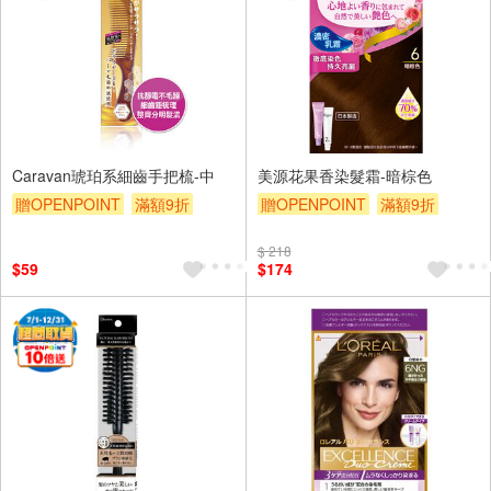
Caravan琥珀系細齒手把梳-中
美源花果香染髮霜-暗棕色
贈OPENPOINT
滿額9折
贈OPENPOINT
滿額9折
贈$200
贈$200
$ 218
$59
$174