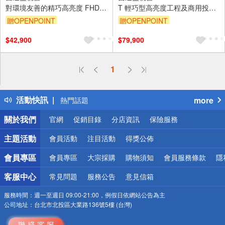
對環境友善的精巧高亮度 FHD
T 輕巧型高亮度工程及商用投影
雷射投影機
機 6000流明雷射投影機
贈OPENPOINT
贈OPENPOINT
$42,900
$79,900
偏遠地區配送
1
詐騙網頁！請小心！
得獎公告
活動快訊
more
熱門話題
銀行優惠
關於我們
官網
促銷目錄
分店資訊
保險服務
偏遠地區配送
詐騙網頁！請小心！
主題活動
會員活動
注目活動
得獎公佈
會員專區
會員專區
大宗採購
購物須知
會員服務條款
隱
客服中心
常見問題
服務公告
意見信箱
服務時間：
週一至週日 09:00-21:00，例假日依網站公告為主
公司地址：
台北市北投區大業路136號5樓 (台灣)