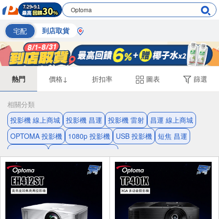
宅配
到店取貨
熱門
價格↓
折扣率
圖表
篩選
相關分類
投影機 線上商城
投影機 昌運
投影機 雷射
昌運 線上商城
OPTOMA 投影機
1080p 投影機
USB 投影機
短焦 昌運
雷射 1080p
USB連接埠 10W喇叭