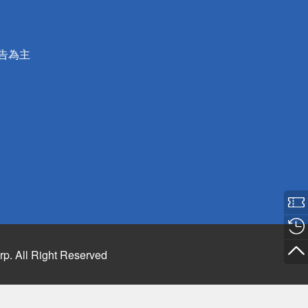
公告為主
rp. All Right Reserved