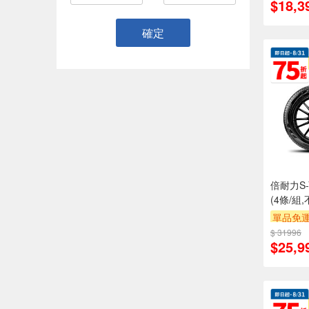
$18,3
確定
倍耐力S-V
(4條/組
單品免運
$ 31996
$25,9