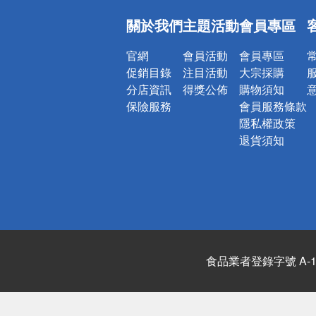
偏遠地區配
關於我們
主題活動
會員專區
詐騙網頁！
官網
會員活動
會員專區
促銷目錄
注目活動
大宗採購
分店資訊
得獎公佈
購物須知
保險服務
會員服務條款
隱私權政策
退貨須知
食品業者登錄字號 A-122