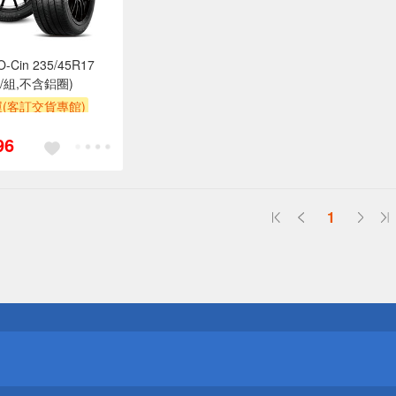
Cin 235/45R17
條/組,不含鋁圈)
(客訂交貨專館)
96
1
送
請小心！