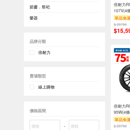
倍耐力RO-
節慶．祭祀
107V(
樂器
單品免運
$ 28796
$15,5
品牌分類
倍耐力
賣場類型
線上購物
倍耐力RO-
價格區間
95W(4
單品免運
-
$ 28796