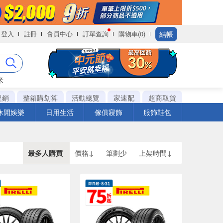
結帳
登入
註冊
會員中心
訂單查詢
購物車(0)
米
促銷
整箱購划算
活動總覽
家速配
超商取貨
休閒娛樂
日用生活
傢俱寢飾
服飾鞋包
最多人購買
價格↓
筆劃少
上架時間↓