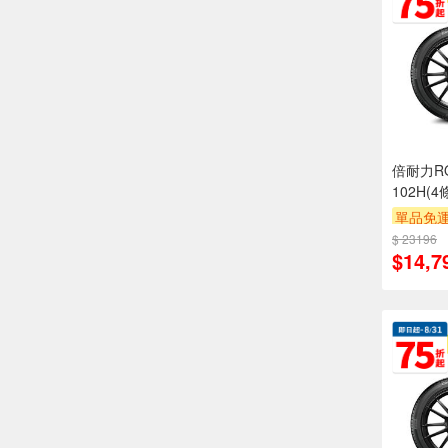
倍耐力RO-
102H(
單品免運
$ 23196
$14,7