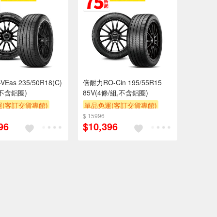
Eas 235/50R18(C)
倍耐力RO-Cin 195/55R15
,不含鋁圈)
85V(4條/組,不含鋁圈)
(客訂交貨專館)
單品免運(客訂交貨專館)
$ 15996
96
$10,396