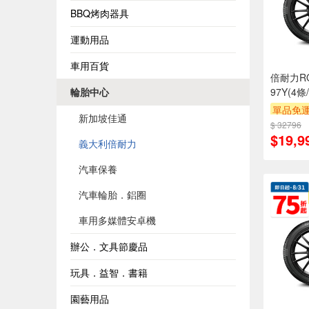
BBQ烤肉器具
運動用品
車用百貨
倍耐力RO-
輪胎中心
97Y(4
單品免運
新加坡佳通
$ 32796
$19,9
義大利倍耐力
汽車保養
汽車輪胎．鋁圈
車用多媒體安卓機
辦公．文具節慶品
玩具．益智．書籍
園藝用品