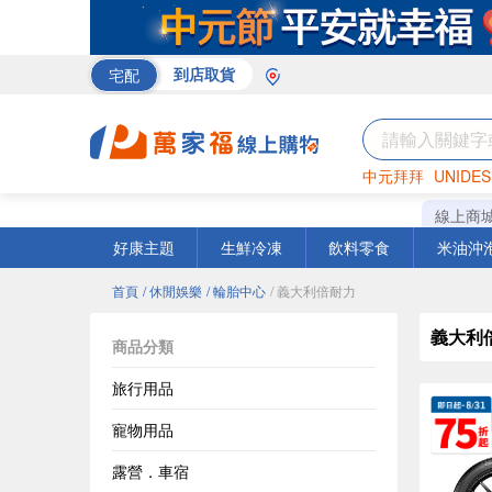
宅配
到店取貨
中元拜拜
UNIDES
巧克力
罐頭
咖啡
線上商
好康主題
生鮮冷凍
飲料零食
米油沖
首頁
/ 休閒娛樂
/ 輪胎中心
/ 義大利倍耐力
義大利
商品分類
旅行用品
寵物用品
露營．車宿