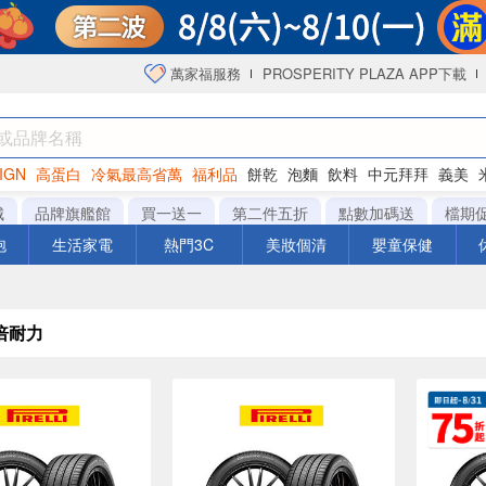
萬家福服務
PROSPERITY PLAZA APP下載
IGN
高蛋白
冷氣最高省萬
福利品
餅乾
泡麵
飲料
中元拜拜
義美
海苔
城
品牌旗艦館
買一送一
第二件五折
點數加碼送
檔期
泡
生活家電
熱門3C
美妝個清
嬰童保健
倍耐力