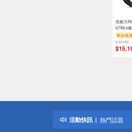
倍耐力RO-
97W(4
單品免運
$ 23196
$15,1
偏遠地區配
詐騙網頁！
得獎公告
活動快訊
熱門話題
銀行優惠