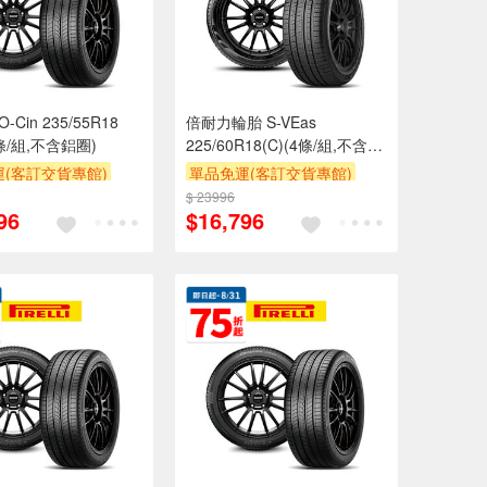
Cin 235/55R18
倍耐力輪胎 S-VEas
4條/組,不含鋁圈)
225/60R18(C)(4條/組,不含鋁
圈)
(客訂交貨專館)
單品免運(客訂交貨專館)
$ 23996
96
$16,796