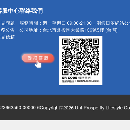
送
客服中心
聯絡我們
請小心！
常見問題
服務時間：
週一至週日 09:00-21:00，例假日依網站
服務公告
公司地址：
台北市北投區大業路136號5樓 (台灣)
意見信箱
662550-00000-6
Copyright©2026 Uni-Prosperity Lifestyle Co