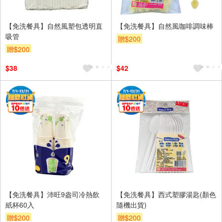
【免洗餐具】自然風塑包透明直
【免洗餐具】自然風咖啡調味棒
吸管
贈$200
贈$200
$38
$42
【免洗餐具】沛旺9盎司冷熱飲
【免洗餐具】西式塑膠湯匙(顏色
紙杯60入
隨機出貨)
贈$200
贈$200