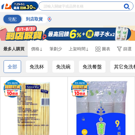
宅配
到店取貨
最多人購買
價格↓
筆劃少
上架時間↓
圖表
篩選
全部
免洗杯
免洗碗
免洗餐盤
其它免洗