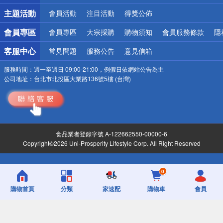
詐騙網頁！請小心！
主題活動
會員活動
注目活動
得獎公佈
會員專區
會員專區
大宗採購
購物須知
會員服務條款
隱
客服中心
常見問題
服務公告
意見信箱
服務時間：
週一至週日 09:00-21:00，例假日依網站公告為主
公司地址：
台北市北投區大業路136號5樓 (台灣)
食品業者登錄字號 A-122662550-00000-6
Copyright©2026 Uni-Prosperity Lifestyle Corp. All Right Reserved
0
購物首頁
分類
家速配
購物車
會員