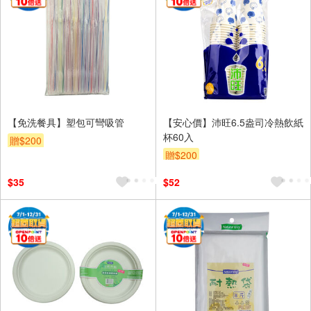
【免洗餐具】塑包可彎吸管
【安心價】沛旺6.5盎司冷熱飲紙
杯60入
贈$200
贈$200
$35
$52