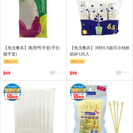
【免洗餐具】萬用PE手套(手扒
【免洗餐具】沛旺6.5盎司冷熱飲
雞手套)
紙杯120入
贈$200
贈$200
$49
$98