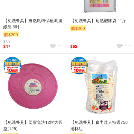
【免洗餐具】自然風環保植纖圓
【免洗餐具】耐熱塑膠袋-半斤
紙盤 9吋
贈$200
贈$200
$ 62
$47
$62
【免洗餐具】塑膠免洗12吋大圓
【免洗餐具】食尚達人特選750
盤(125)
湯杯組