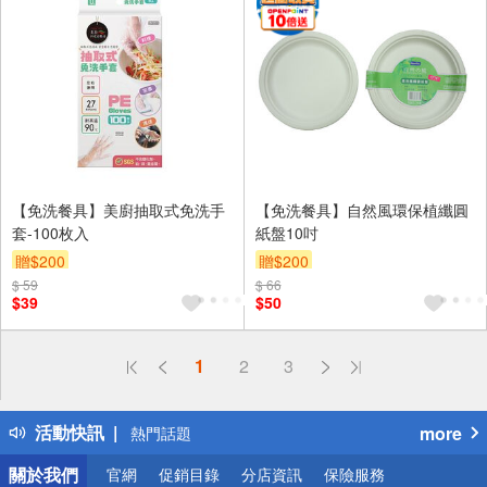
【免洗餐具】美廚抽取式免洗手
【免洗餐具】自然風環保植纖圓
套-100枚入
紙盤10吋
贈$200
贈$200
$ 59
$ 66
$39
$50
偏遠地區配送
1
2
3
詐騙網頁！請小心！
得獎公告
活動快訊
more
熱門話題
銀行優惠
關於我們
官網
促銷目錄
分店資訊
保險服務
偏遠地區配送