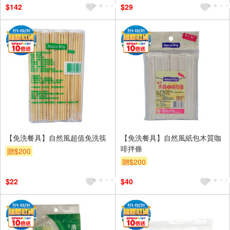
$142
$29
【免洗餐具】自然風超值免洗筷
【免洗餐具】自然風紙包木質咖
啡拌條
贈$200
贈$200
$22
$40