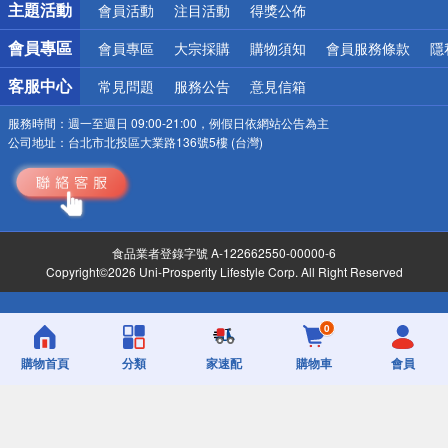
主題活動
會員活動
注目活動
得獎公佈
會員專區
會員專區
大宗採購
購物須知
會員服務條款
隱
客服中心
常見問題
服務公告
意見信箱
服務時間：
週一至週日 09:00-21:00，例假日依網站公告為主
公司地址：
台北市北投區大業路136號5樓 (台灣)
食品業者登錄字號 A-122662550-00000-6
Copyright©2026 Uni-Prosperity Lifestyle Corp. All Right Reserved
0
購物首頁
分類
家速配
購物車
會員