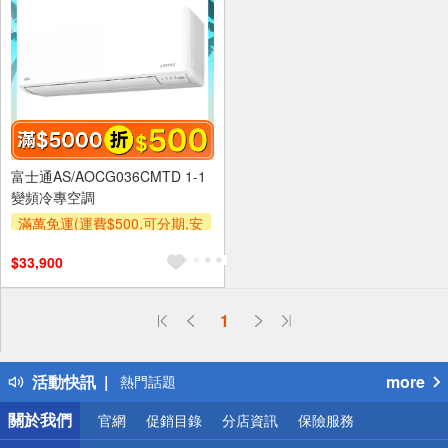
富士通AS/AOCG036CMTD 1-1
變頻冷專空調
滿萬免運(運費$500,可分期,安
裝跨區費另計,單品未滿1萬元
$33,900
及使用6期以上分期0利率,需付
基本安裝運費)
滿額折$500
滿額贈券
偏遠地區配送
1
詐騙網頁！請小心！
得獎公告
活動快訊
more
熱門話題
銀行優惠
關於我們
官網
促銷目錄
分店資訊
保險服務
偏遠地區配送
詐騙網頁！請小心！