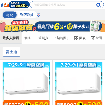
宅配
到店取貨
最多人購買
價格↓
筆劃少
上架時間↓
圖表
篩選
富士通