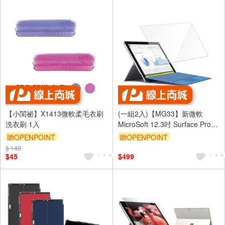
【小閨祕】X1413微軟柔毛衣刷
(一組2入)【MG33】新微軟
洗衣刷 1入
MicroSoft 12.3吋 Surface Pro
4/5/6/7鋼化玻璃螢幕保護貼
贈OPENPOINT
贈OPENPOINT
$ 149
$45
$499