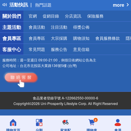
活動快訊
more
熱門話題
銀行優惠
關於我們
官網
促銷目錄
分店資訊
保險服務
偏遠地區配送
詐騙網頁！請小心！
主題活動
會員活動
注目活動
得獎公佈
會員專區
會員專區
大宗採購
購物須知
會員服務條款
隱
客服中心
常見問題
服務公告
意見信箱
服務時間：
週一至週日 09:00-21:00，例假日依網站公告為主
公司地址：
台北市北投區大業路136號5樓 (台灣)
食品業者登錄字號 A-122662550-00000-6
Copyright©2026 Uni-Prosperity Lifestyle Corp. All Right Reserved
0
購物首頁
分類
家速配
購物車
會員