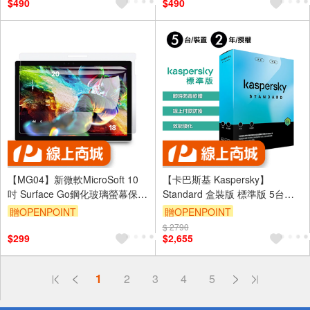
$490
$490
【MG04】新微軟MicroSoft 10
【卡巴斯基 Kaspersky】
吋 Surface Go鋼化玻璃螢幕保護
Standard 盒裝版 標準版 5台裝
貼
置 / 2年授權
贈OPENPOINT
贈OPENPOINT
$ 2790
$299
$2,655
偏遠地區配送
1
2
3
4
5
詐騙網頁！請小心！
得獎公告