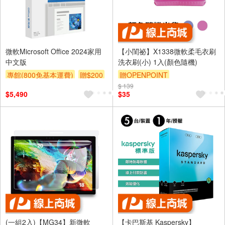
微軟Microsoft Office 2024家用
【小閨祕】X1338微軟柔毛衣刷
中文版
洗衣刷(小) 1入(顏色隨機)
專館(800免基本運費)
贈$200
贈OPENPOINT
$ 139
$5,490
$35
(一組2入)【MG34】新微軟
【卡巴斯基 Kaspersky】