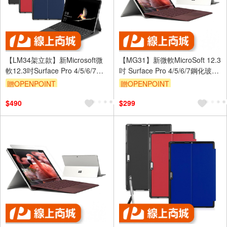
【LM34架立款】新Microsoft微
【MG31】新微軟MicroSoft 12.3
軟12.3吋Surface Pro 4/5/6/7平
吋 Surface Pro 4/5/6/7鋼化玻璃
板保護皮套
螢幕保護貼
贈OPENPOINT
贈OPENPOINT
$490
$299