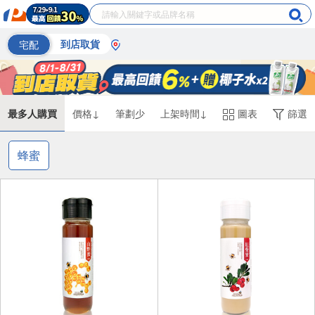
宅配
到店取貨
最多人購買
價格↓
筆劃少
上架時間↓
圖表
篩選
蜂蜜