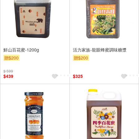
鮮山百花蜜-1200g
活力家族-龍眼蜂蜜調味糖漿
贈$200
贈$200
$ 599
$439
$325