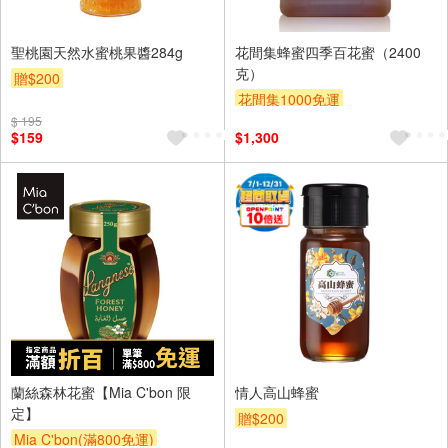
聖桃園天然水蜜桃果醬284g
花間集蜂蜜四季百花蜜（2400
克）
贈$200
花間集1000免運
$ 195
$159
$1,300
蘭絲森林花蜜【Mia C'bon 限
情人高山蜂蜜
定】
贈$200
Mia C'bon(滿800免運)