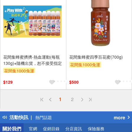
花間集蜂蜜擠擠-熱血運動(每瓶
花間集蜂蜜四季百花蜜(700g)
130g)※隨機出貨，恕不接受指定
花間集1000免運
花間集1000免運
$129
$500
偏遠地區配送
1
2
詐騙網頁！請小心！
得獎公告
活動快訊
more
熱門話題
銀行優惠
關於我們
官網
促銷目錄
分店資訊
保險服務
偏遠地區配送