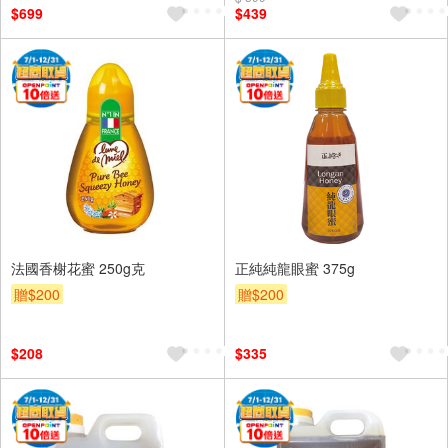
$699
$439
法國香榭花蜜 250g克
正純純龍眼蜜 375g
贈$200
贈$200
$208
$335