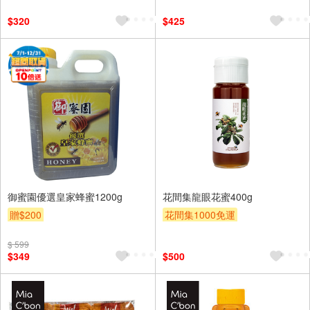
滿額折
$320
$425
御蜜園優選皇家蜂蜜1200g
花間集龍眼花蜜400g
贈$200
花間集1000免運
$ 599
$349
$500