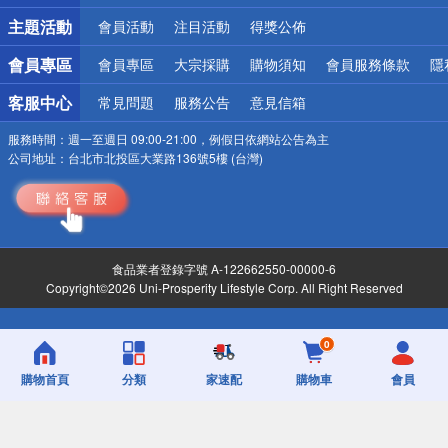
詐騙網頁！請小心！
主題活動
會員活動
注目活動
得獎公佈
會員專區
會員專區
大宗採購
購物須知
會員服務條款
隱
客服中心
常見問題
服務公告
意見信箱
服務時間：
週一至週日 09:00-21:00，例假日依網站公告為主
公司地址：
台北市北投區大業路136號5樓 (台灣)
食品業者登錄字號 A-122662550-00000-6
Copyright©2026 Uni-Prosperity Lifestyle Corp. All Right Reserved
0
購物首頁
分類
家速配
購物車
會員