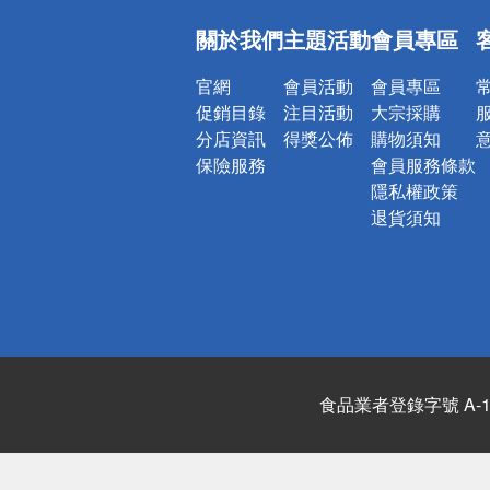
偏遠地區配
關於我們
主題活動
會員專區
詐騙網頁！
官網
會員活動
會員專區
促銷目錄
注目活動
大宗採購
分店資訊
得獎公佈
購物須知
保險服務
會員服務條款
隱私權政策
退貨須知
食品業者登錄字號 A-122