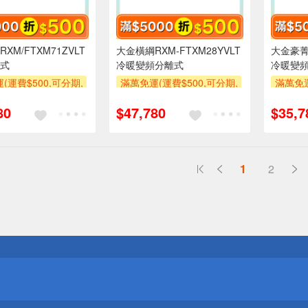
XM/FTXM71ZVLT
大金橫綱RXM-FTXM28YVLT
大金豪菁R
式
冷暖變頻分離式
冷暖變
(運費$500,可分期,
滿萬免運(運費$500,可分期,
滿萬免運
區費另計,單品未滿1
安裝跨區費另計,單品未滿1
安裝跨
80
$47,780
$35,7
使用6期以上分期0利
萬元及使用6期以上分期0利
萬元及
需付基本安裝運費)
率,需付基本安裝運費)
率,
00
滿額折$500
滿額折$
1
2
送
請小心！