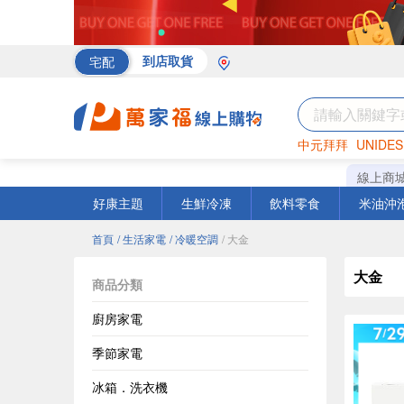
宅配
到店取貨
中元拜拜
UNIDES
海苔
巧克力
罐頭
線上商
好康主題
生鮮冷凍
飲料零食
米油沖
首頁
/ 生活家電
/ 冷暖空調
/ 大金
大金
商品分類
廚房家電
季節家電
冰箱．洗衣機