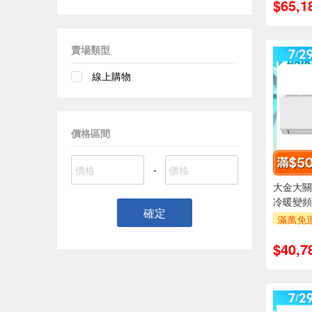
$65,1
萬元及
率,
滿額折$5
賣場類型
線上購物
價格區間
-
大金大關R
冷暖變頻
確定
滿萬免運
安裝跨
$40,7
萬元及
率,
滿額折$5