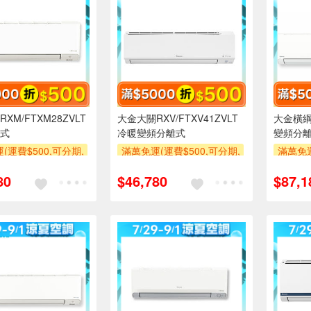
XM/FTXM28ZVLT
大金大關RXV/FTXV41ZVLT
大金橫綱R
式
冷暖變頻分離式
變頻分
(運費$500,可分期,
滿萬免運(運費$500,可分期,
滿萬免運
區費另計,單品未滿1
安裝跨區費另計,單品未滿1
安裝跨
80
$46,780
$87,1
使用6期以上分期0利
萬元及使用6期以上分期0利
萬元及
需付基本安裝運費)
率,需付基本安裝運費)
率,
00
滿額折$500
滿額折$