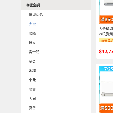
冷暖空調
窗型冷氣
大金
大金橫綱R
國際
冷暖變頻
滿萬免運
日立
安裝跨
$42,7
萬元及
富士通
率,
樂金
滿額折$5
禾聯
東元
聲寶
大同
夏普