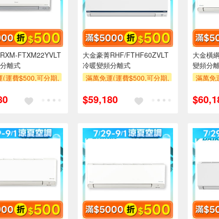
XM-FTXM22YVLT
大金豪菁RHF/FTHF60ZVLT
大金橫綱R
分離式
冷暖變頻分離式
變頻分
(運費$500,可分期,
滿萬免運(運費$500,可分期,
滿萬免運
區費另計,單品未滿1
安裝跨區費另計,單品未滿1
安裝跨
80
$59,180
$60,1
使用6期以上分期0利
萬元及使用6期以上分期0利
萬元及
需付基本安裝運費)
率,需付基本安裝運費)
率,
00
滿額折$500
滿額折$