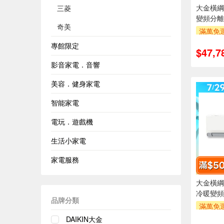
大金橫綱R
三菱
變頻分離
奇美
滿萬免運
安裝跨
專館限定
$47,7
萬元及
率,
影音家電．音響
滿額折$5
美容．健身家電
智能家電
電玩．遊戲機
生活小家電
家電服務
大金橫綱R
冷暖變頻
品牌分類
滿萬免運
安裝跨
DAIKIN大金