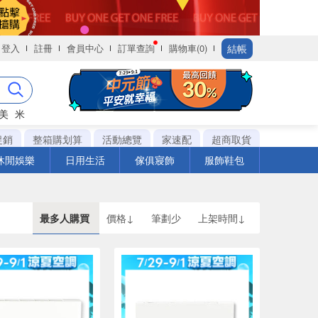
結帳
登入
註冊
會員中心
訂單查詢
購物車(0)
美
米
促銷
整箱購划算
活動總覽
家速配
超商取貨
休閒娛樂
日用生活
傢俱寢飾
服飾鞋包
最多人購買
價格↓
筆劃少
上架時間↓