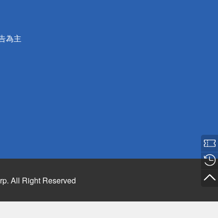
公告為主
rp. All Right Reserved