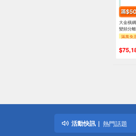
大金橫綱R
變頻分離
滿萬免運
安裝跨
$75,1
萬元及
率,
滿額折$5
偏遠地區配
詐騙網頁！
得獎公告
活動快訊
熱門話題
銀行優惠