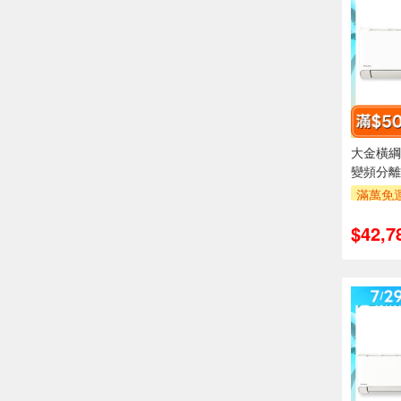
大金橫綱R
變頻分離
滿萬免運
安裝跨
$42,7
萬元及
率,
滿額折$5