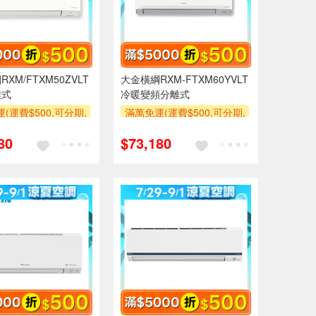
XM/FTXM50ZVLT
大金橫綱RXM-FTXM60YVLT
離式
冷暖變頻分離式
(運費$500,可分期,
滿萬免運(運費$500,可分期,
區費另計,單品未滿1
安裝跨區費另計,單品未滿1
80
$73,180
使用6期以上分期0利
萬元及使用6期以上分期0利
需付基本安裝運費)
率,需付基本安裝運費)
500
滿額折$500