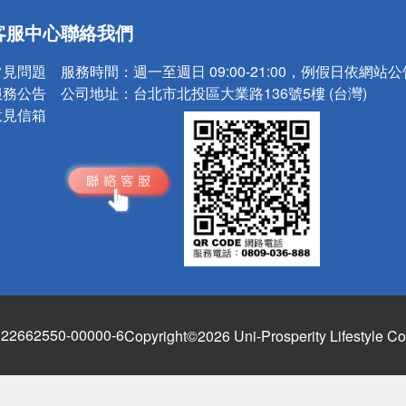
送
客服中心
聯絡我們
請小心！
常見問題
服務時間：
週一至週日 09:00-21:00，例假日依網站
服務公告
公司地址：
台北市北投區大業路136號5樓 (台灣)
意見信箱
662550-00000-6
Copyright©2026 Uni-Prosperity Lifestyle Co