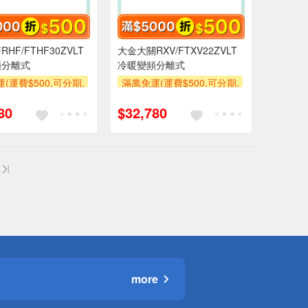
HF/FTHF30ZVLT
大金大關RXV/FTXV22ZVLT
頻分離式
冷暖變頻分離式
(運費$500,可分期,
滿萬免運(運費$500,可分期,
區費另計,單品未滿1
安裝跨區費另計,單品未滿1
80
$32,780
使用6期以上分期0利
萬元及使用6期以上分期0利
需付基本安裝運費)
率,需付基本安裝運費)
500
滿額折$500
more