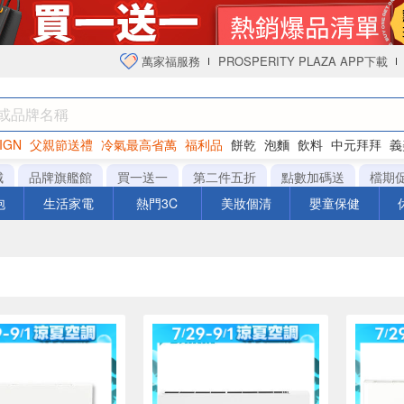
萬家福服務
PROSPERITY PLAZA APP下載
IGN
父親節送禮
冷氣最高省萬
福利品
餅乾
泡麵
飲料
中元拜拜
義
衛生紙
城
品牌旗艦館
買一送一
第二件五折
點數加碼送
檔期
泡
生活家電
熱門3C
美妝個清
嬰童保健