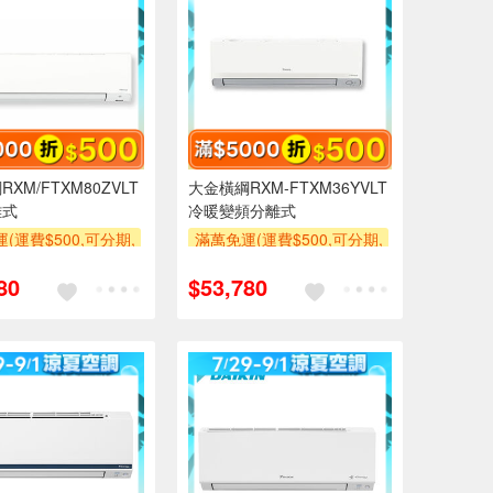
XM/FTXM80ZVLT
大金橫綱RXM-FTXM36YVLT
離式
冷暖變頻分離式
(運費$500,可分期,
滿萬免運(運費$500,可分期,
區費另計,單品未滿1
安裝跨區費另計,單品未滿1
80
$53,780
使用6期以上分期0利
萬元及使用6期以上分期0利
需付基本安裝運費)
率,需付基本安裝運費)
500
滿額折$500