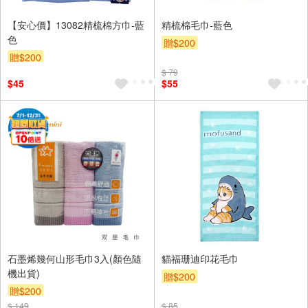
【安心價】13082精梳棉方巾-藍
精梳棉毛巾-藍色
色
贈$200
贈$200
$ 79
$45
$55
石墨烯幾何山形毛巾3入(顏色隨
貓福珊迪印花毛巾
機出貨)
贈$200
贈$200
$ 149
$ 85