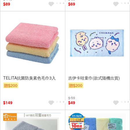
$89
$69
TELITA抗菌防臭素色毛巾3入
吉伊卡哇童巾(款式隨機出貨)
贈$200
贈$200
$ 59
$149
$49