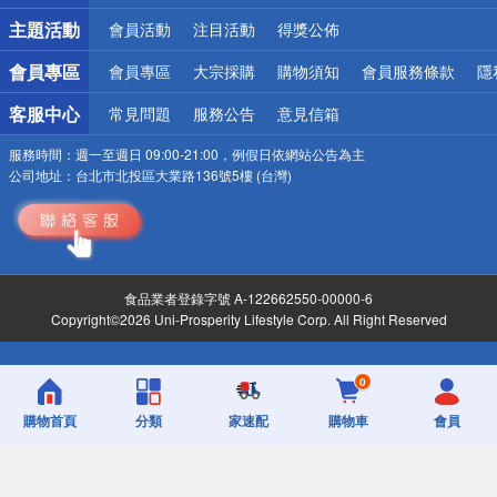
詐騙網頁！請小心！
主題活動
會員活動
注目活動
得獎公佈
會員專區
會員專區
大宗採購
購物須知
會員服務條款
隱
客服中心
常見問題
服務公告
意見信箱
服務時間：
週一至週日 09:00-21:00，例假日依網站公告為主
公司地址：
台北市北投區大業路136號5樓 (台灣)
食品業者登錄字號 A-122662550-00000-6
Copyright©2026 Uni-Prosperity Lifestyle Corp. All Right Reserved
0
購物首頁
分類
家速配
購物車
會員