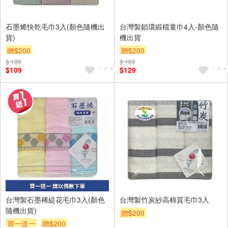
石墨烯快乾毛巾3入(顏色隨機出
台灣製鎖環緞檔童巾4入-顏色隨
貨)
機出貨
贈$200
贈$200
$ 189
$ 169
$109
$129
台灣製石墨稀緹花毛巾3入(顏色
台灣製竹炭紗高棉質毛巾3入
隨機出貨)
贈$200
買一送一
贈$200