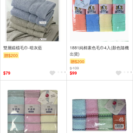
雙層緞檔毛巾-暗灰藍
1881純棉素色毛巾4入(顏色隨機
出貨)
贈$200
贈$200
$ 139
$79
$99