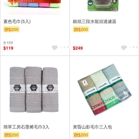
素色毛巾(5入)
銀炫三段水龍頭過濾器
贈$200
贈$200
$ 129
$119
$249
簡單工房石墨烯毛巾3入
黃昏山影毛巾三入包
贈$200
贈$200