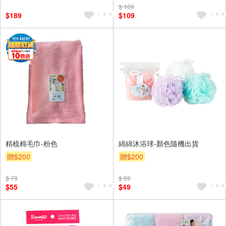
$ 169
$189
$109
精梳棉毛巾-粉色
綿綿沐浴球-顏色隨機出貨
贈$200
贈$200
$ 79
$ 69
$55
$49