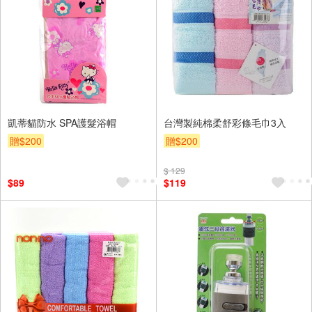
凱蒂貓防水 SPA護髮浴帽
台灣製純棉柔舒彩條毛巾3入
贈$200
贈$200
$ 129
$89
$119