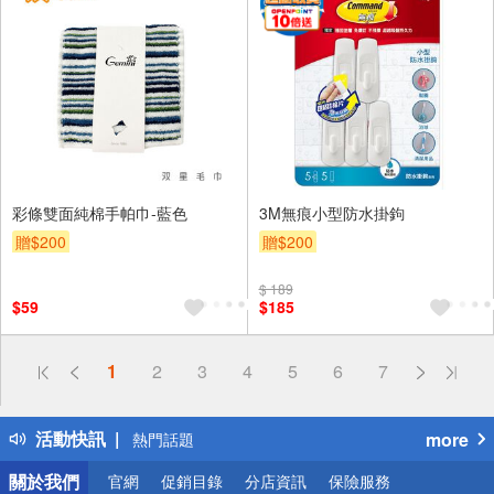
彩條雙面純棉手帕巾-藍色
3M無痕小型防水掛鉤
贈$200
贈$200
$ 189
$59
$185
偏遠地區配送
1
2
3
4
5
6
7
詐騙網頁！請小心！
得獎公告
活動快訊
more
熱門話題
銀行優惠
關於我們
官網
促銷目錄
分店資訊
保險服務
偏遠地區配送