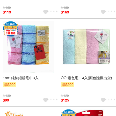
$ 169
$ 189
$119
$169
1881純棉緞檔毛巾3入
OO 素色毛巾4入(顏色隨機出貨)
贈$200
贈$200
$ 139
$ 129
$99
$125