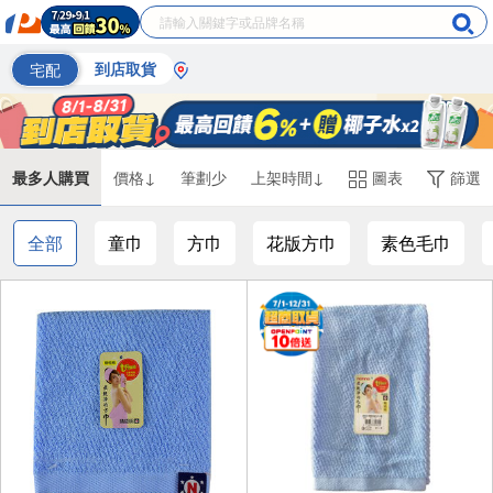
宅配
到店取貨
最多人購買
價格↓
筆劃少
上架時間↓
圖表
篩選
全部
童巾
方巾
花版方巾
素色毛巾