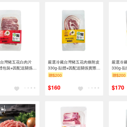
台灣豬五花白肉片
嚴選冷藏台灣豬五花肉條附皮
嚴選冷
-貼體包裝※因配送關係實
330g-貼體※因配送關係實際到
330g
期約2-3天
貨效期約2-3天
際到貨效
贈$200
贈$200
$160
$170