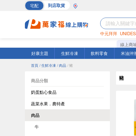
宅配
到店取貨
中元拜拜
UNIDES
海苔
巧克力
罐頭
線上商
好康主題
生鮮冷凍
飲料零食
米油沖
首頁
/ 生鮮冷凍
/ 肉品
/ 豬
豬
商品分類
奶蛋點心食品
蔬菜水果．農特產
肉品
牛