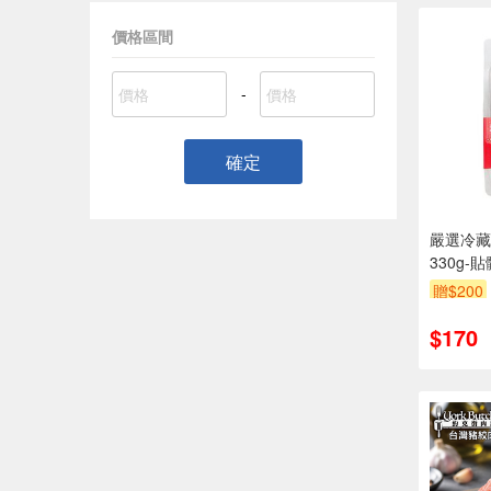
價格區間
-
確定
嚴選冷藏
330g
際到貨效
贈$200
$170