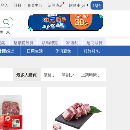
結帳
登入
註冊
會員中心
訂單查詢
購物車(0)
美
米
促銷
整箱購划算
活動總覽
家速配
超商取貨
休閒娛樂
日用生活
傢俱寢飾
服飾鞋包
最多人購買
價格↓
筆劃少
上架時間↓