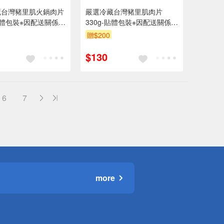
藏台灣豬里肌火鍋肉片
嚴選冷藏台灣豬里肌肉片
-貼體包裝※因配送關係實
330g-貼體包裝※因配送關係實
期約2-3天
際到貨效期約2-3天
贈$200
$130
6
7
more