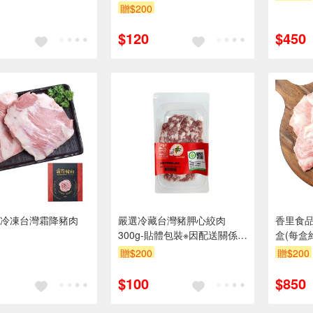
2-3天
際到貨效期約2-3天
贈$200
$120
$450
冷凍台灣霜降豬肉
嚴選冷藏台灣豬胛心絞肉
香里食
300g-貼體包裝※因配送關係實
盒(每盒
際到貨效期約2-3天
贈$200
贈$200
$100
$850