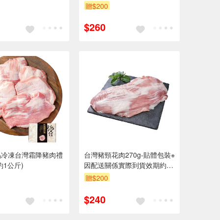
贈$200
$260
品冷凍台灣霜降豬肉禮
台灣豬頸花肉270g-貼體包裝※
約1公斤)
因配送關係實際到貨效期約2-
3天
贈$200
$240