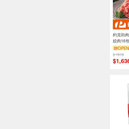
約克街肉
絞肉16包
贈OPEN
$ 1818
訂單滿9
$1,63