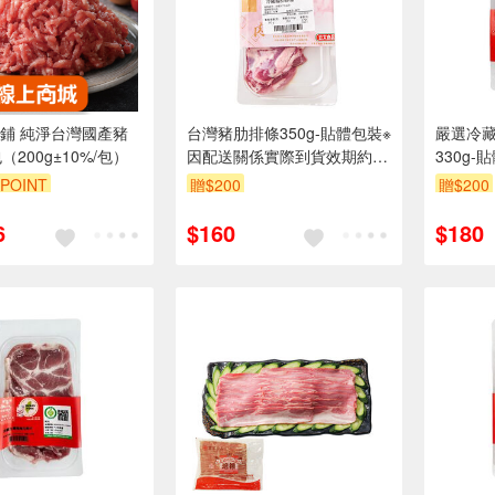
鋪 純淨台灣國產豬
台灣豬肋排條350g-貼體包裝※
嚴選冷
（200g±10%/包）
因配送關係實際到貨效期約2-
330g
3天
際到貨效
POINT
贈$200
贈$200
99享9折
6
$160
$180