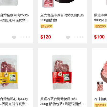
台灣豬腰內肉250g-
立大食品冷凍台灣豬後腿肉絲
嚴選冷
※因配送關係實際到
250g(貼體)
300g
2-3天
際到貨效
贈$200
贈$200
$120
$100
台灣豬胛心肉330g-
嚴選冷藏台灣豬後腿肉絲
冷凍豬肉
※因配送關係實際到
300g-貼體包裝※因配送關係實
贈$200