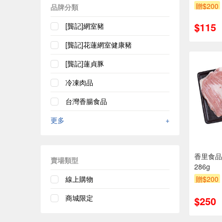
貨效期約
贈$200
品牌分類
$115
[龔記]網室豬
[龔記]花蓮網室健康豬
[龔記]蓮貞豚
冷凍肉品
台灣香腸食品
更多
+
香里食品
賣場類型
286g
線上購物
贈$200
商城限定
$250