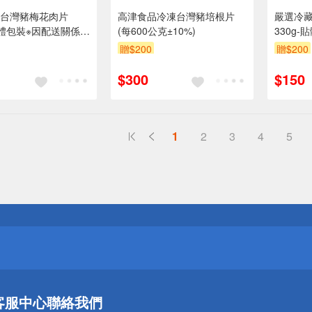
台灣豬梅花肉片
高津食品冷凍台灣豬培根片
嚴選冷
-貼體包裝※因配送關係實
(每600公克±10%)
330g
期約2-3天
際到貨效
贈$200
贈$200
$300
$150
1
2
3
4
5
送
請小心！
送
客服中心
聯絡我們
請小心！