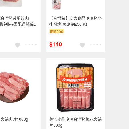
藏台灣豬後腿絞肉
【台灣豬】立大食品冷凍豬小
-貼體包裝※因配送關係實
排切塊(每盒約250克)
期約2-3天
贈$200
$140
火鍋肉片1000g
美淇食品冷凍台灣豬梅花火鍋
片500g