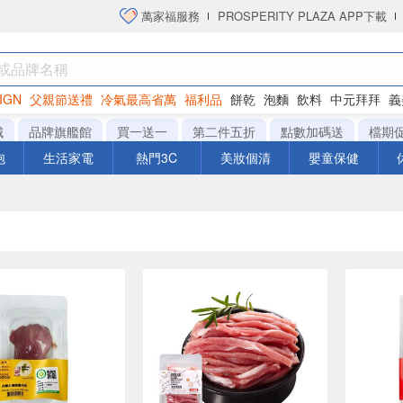
萬家福服務
PROSPERITY PLAZA APP下載
IGN
父親節送禮
冷氣最高省萬
福利品
餅乾
泡麵
飲料
中元拜拜
義
衛生紙
城
品牌旗艦館
買一送一
第二件五折
點數加碼送
檔期
泡
生活家電
熱門3C
美妝個清
嬰童保健