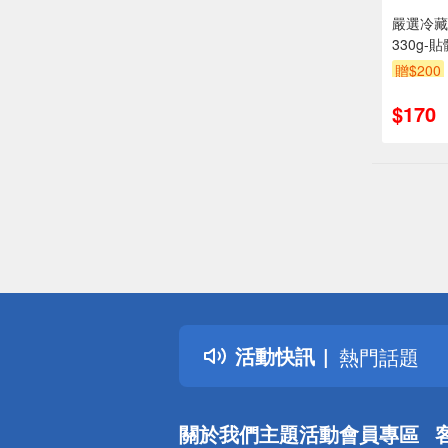
嚴選冷藏
330g
際到貨效
贈$200
$170
偏遠地區配
詐騙網頁！
得獎公告
活動快訊
熱門話題
銀行優惠
偏遠地區配
關於我們
主題活動
會員專區
詐騙網頁！