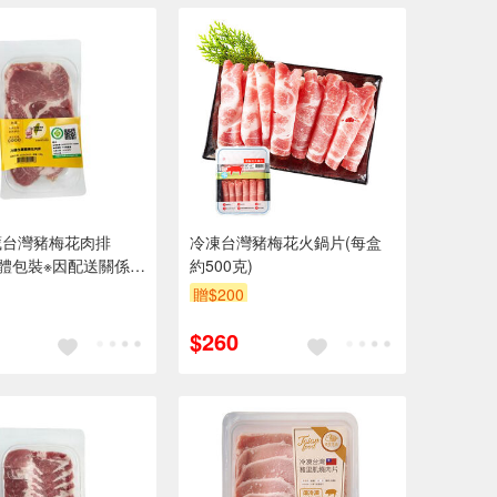
藏台灣豬梅花肉排
冷凍台灣豬梅花火鍋片(每盒
-貼體包裝※因配送關係實
約500克)
期約2-3天
贈$200
$260