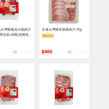
藏台灣豬梅花火鍋肉片
冷凍台灣豬里肌燒肉片1Kg
-貼體包裝※因配送關係實
贈$200
期約2-3天
$460