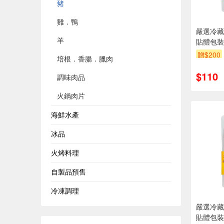
豬
雞．鴨
嚴選冷藏
羊
貼體包裝
貨效期約
贈$200
培根．香腸．臘肉
$110
調味肉品
火鍋肉片
海鮮水產
冰品
火烤料理
自製品預售
冷凍調理
嚴選冷藏
貼體包裝