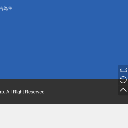
公告為主
rp. All Right Reserved