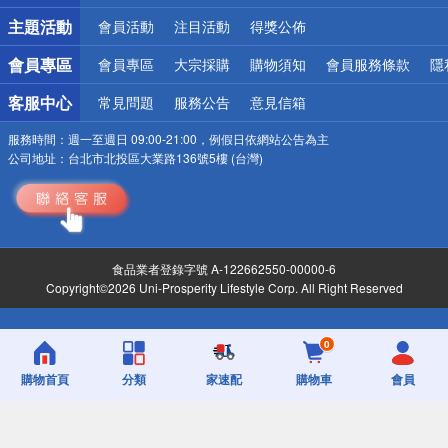
詐騙網頁！請小心！
主題活動
會員活動
注目活動
得獎公佈
會員專區
會員專區
大宗採購
購物須知
會員服務條款
隱
客服中心
常見問題
服務公告
意見信箱
服務時間：
週一至週日 09:00-21:00，例假日依網站公告為主
公司地址：
台北市北投區大業路136號5樓 (台灣)
食品業者登錄字號 A-122662550-00000-6
Copyright©2026 Uni-Prosperity Lifestyle Corp. All Right Reserved
0
購物首頁
分類
家速配
購物車
會員