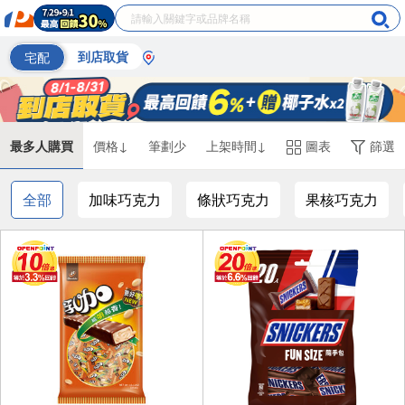
宅配
到店取貨
最多人購買
價格↓
筆劃少
上架時間↓
圖表
篩選
全部
加味巧克力
條狀巧克力
果核巧克力