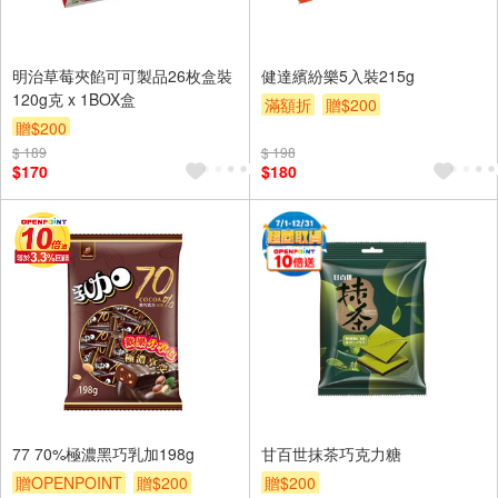
明治草莓夾餡可可製品26枚盒裝
健達繽紛樂5入裝215g
120g克 x 1BOX盒
滿額折
贈$200
贈$200
$ 189
$ 198
$170
$180
77 70%極濃黑巧乳加198g
甘百世抹茶巧克力糖
贈OPENPOINT
贈$200
贈$200