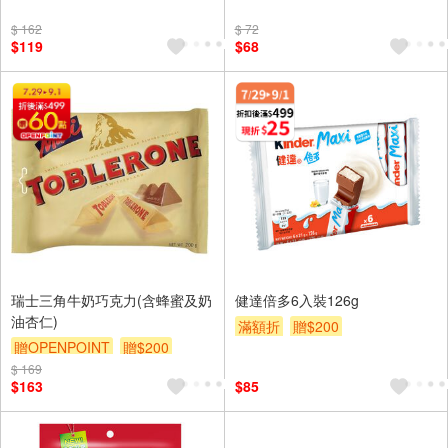
$ 162
$ 72
$119
$68
瑞士三角牛奶巧克力(含蜂蜜及奶
健達倍多6入裝126g
油杏仁)
滿額折
贈$200
贈OPENPOINT
贈$200
$ 169
$163
$85