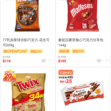
77乳加星球含餡巧克力-花生可
麥提莎麥芽脆心巧克力分享包
可209g
144g
滿額贈
贈$200
贈OPENPOINT
贈$200
$ 154
$ 168
$118
$165