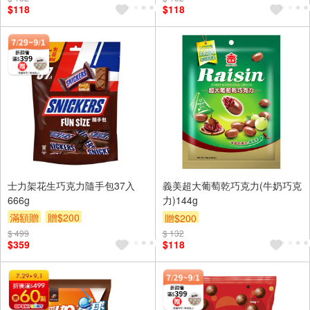
$118
$118
士力架花生巧克力隨手包37入
義美超大葡萄乾巧克力(牛奶巧克
666g
力)144g
滿額贈
贈$200
贈$200
$ 499
$ 132
$359
$118