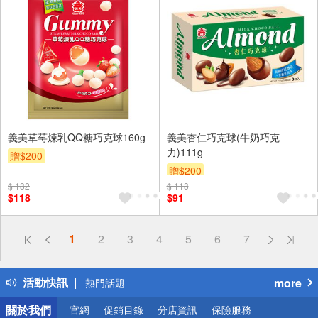
義美草莓煉乳QQ糖巧克球160g
義美杏仁巧克球(牛奶巧克
力)111g
贈$200
贈$200
$ 132
$ 113
$118
$91
偏遠地區配送
1
2
3
4
5
6
7
詐騙網頁！請小心！
得獎公告
活動快訊
more
熱門話題
銀行優惠
關於我們
官網
促銷目錄
分店資訊
保險服務
偏遠地區配送