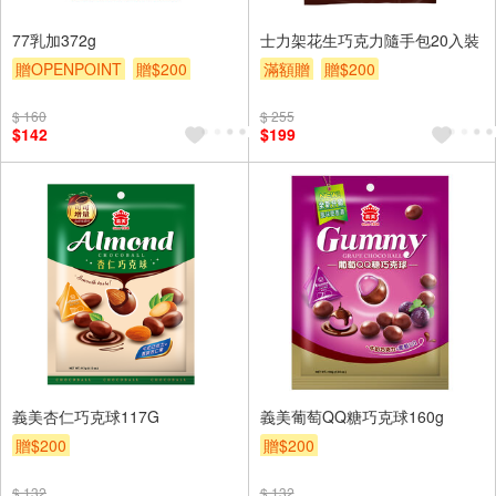
77乳加372g
士力架花生巧克力隨手包20入裝
贈OPENPOINT
贈$200
滿額贈
贈$200
$ 160
$ 255
$142
$199
義美杏仁巧克球117G
義美葡萄QQ糖巧克球160g
贈$200
贈$200
$ 132
$ 132