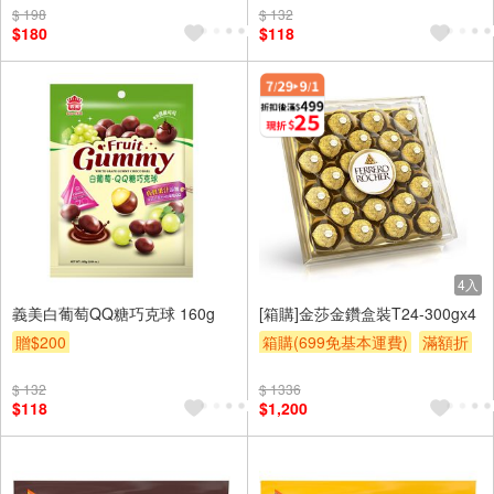
$ 198
$ 132
$180
$118
4入
義美白葡萄QQ糖巧克球 160g
[箱購]金莎金鑽盒裝T24-300gx4
贈$200
箱購(699免基本運費)
滿額折
贈$200
$ 132
$ 1336
$118
$1,200