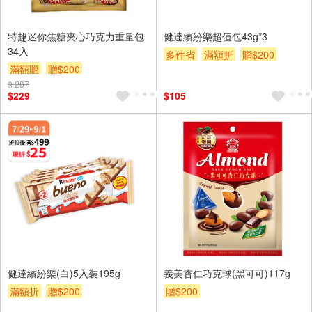
特趣迷你焦糖夾心巧克力重量包
健達繽紛樂超值包43g*3
34入
多件省
滿額折
贈$200
滿額贈
贈$200
$ 287
$229
$105
健達繽紛樂(白)5入裝195g
義美杏仁巧克球(黑可可)117g
滿額折
贈$200
贈$200